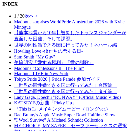
INDEX
1 / 20
次へ >
Madonna surprises WorldPride Amsterdam 2026 with Kylie
Minogue
【熊本地震から10年】被災したトランスジェンダーが
直面した困難、そして課題。
世界の同性婚できる国に行ってみた！ネパール編
Howling Love -僕たちの恋する日-
Sam Smith "My Guy"
美輪明宏「愛する権利」「愛の讃歌」
Madonna "Confessions II - The Film"
Madonna LIVE in New York
Tokyo Pride 2026｜Pride Parade 参加ガイド
「世界の同性婚できる国に行ってみた！台湾編」
「世界の同性婚できる国に行ってみた！タイ編」
Lady Gaga, Doechii "RUNWAY" (Official Music Video)
KATSEYEの新曲「Pinky Up」
『This is I』メイキングムービー（ロングver.）
Bad Bunny's Apple Music Super Bowl Halftime Show
"I Wool Survive" A Michael Schmidt Collection
MY CHOICE, MY SAFER セーファーセックスの選択