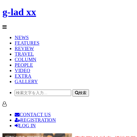
g-lad xx
NEWS
FEATURES
REVIEW
TRAVEL
COLUMN
PEOPLE
VIDEO
EXTRA
GALLERY
検索
CONTACT US
REGISTRATION
LOG IN