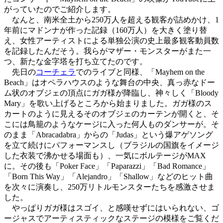
がっていたのでご紹介します。
なんと、南米全土から250万人を超える観客が詰めかけ、1
年前にマドンナが作った記録（160万人）を大きく塗り替
え、女性アーティストによる単独公演の史上最多観客動員数
を記録したんだそう。我らがマザー・モンスターがまた一
つ、新たな金字塔を打ち立てたのです。
先日の
コーチェラ
でのライブと同様、「Mayhem on the
Beach」はオペラハウスのような舞台の中央、真っ赤なドー
ム状のオブジェの頂点にガガ様が降臨し、神々しく「Bloody
Mary」を歌い上げるところから始まりました。ガガ様のス
カートのように見えるそのオブジェのカーテンが開くと、そ
こには鳥籠のようなケージに入った何人ものダンサーが。そ
のまま「Abracadabra」からの「Judas」という爆アゲソング
を立て続けにパフォーマンスし（ブラジルの国旗をイメージ
した衣装で沸かせる場面も）、一気にボルテージがMAX
に。その後も「Poker Face」「Paparazzi」「Bad Romance」
「Born This Way」「Alejandro」「Shallow」などのヒット曲
を次々に演奏し、250万リトルモンスターたちを感激させま
した。
やっぱりガガ様はスゴイ、と感嘆せずにはいられない、ゴ
ージャスでアーティスティックなステージの模様をご覧くだ