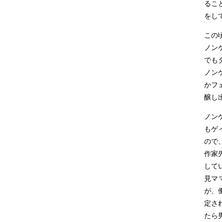
るこ
をし
この
ノン
でも
ノン
かフ
醸し
ノン
もゲ
ので
作家
して
見マ
が、
定さ
たら