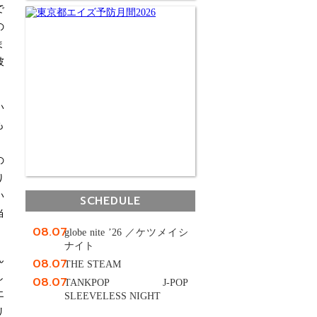
で
の
ま
彼
い
も
、
の
り
い
SCHEDULE
当
08.07
globe nite ’26 ／ケツメイシ
ナイト
ん
08.07
THE STEAM
し
08.07
TANKPOP J-POP
エ
SLEEVELESS NIGHT
リ