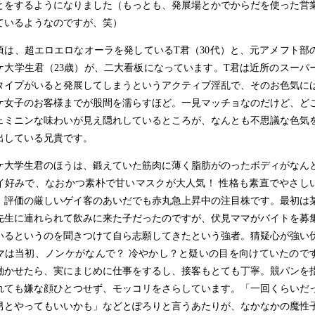
とをするようになりました（もっとも、発展場とかでからだを使った営
ているようなのですが、笑）
頃は、超エロエロなオーラを発している
T
君（30代）と、元アメフト部
ケ大学生君（23歳）が、二大看板になっています。
T
君は近所のスーパ
タイプがいると発展してしまうというアクティブ淫乱で、そのお色気に
ケ女子のお客様までが股間を濡らすほど。一見マッチョなのだけど、ど
ェミニンな味わいが見え隠れしているところが、なんとも不思議な色気
出している兄貴です。
ケ大学生君のほうは、鍛えていた筋肉に薄く脂肪がのったボディがなん
イ好みで、なおかつ素朴で甘いマスクが大人気！ 性格も素直でやさし
、評価の厳しいゲイ客のあいだでも赤丸急上昇中の注目株です。最初は
先生に連れられて飲みに来た子だったのですが、伏見ママがバイトを募
いるというのを聞きつけて自ら志願してきたという強者。猜疑心が強い
マは当初、ノンケがなんで？ 冷やかし？と疑いの目を向けていたので
働かせたら、実にまじめに仕事をするし、接客もとても丁寧。競パンを
れても嫌な顔ひとつせず、モッコリをさらしています。「一回くらいだ
男とやってもいいかも」などとぽろりと言うあたりが、なかなかの魔性