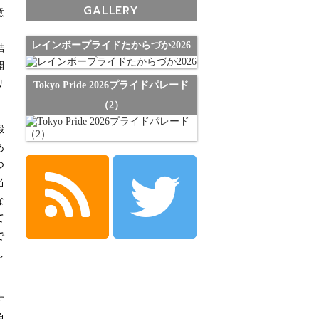
GALLERY
意
、
レインボープライドたからづか2026
結
開
リ
Tokyo Pride 2026プライドパレード
（2）
鍛
あ
つ
当
な
て
で
し
す
負