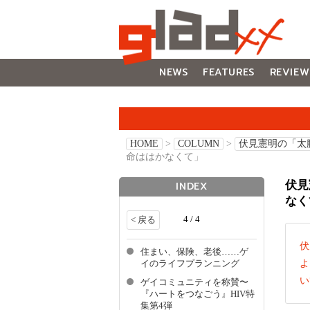
NEWS
FEATURES
REVIEW
GALLERY
HOME
>
COLUMN
>
伏見憲明の「太
命ははかなくて」
伏見
INDEX
なく
4 / 4
< 戻る
伏
住まい、保険、老後……ゲ
よ
イのライフプランニング
い
ゲイコミュニティを称賛〜
『ハートをつなごう』HIV特
集第4弾