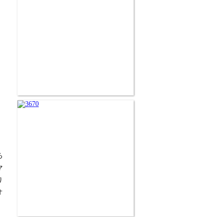
ろ
マ
り
オ