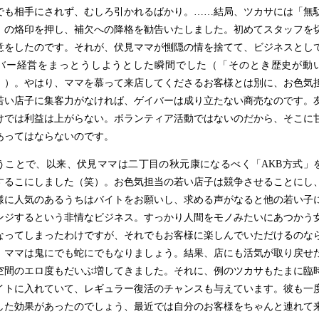
でも相手にされず、むしろ引かれるばかり。
……
結局、ツカサには「無
」の烙印を押し、補欠への降格を勧告いたしました。初めてスタッフを
意をしたのです。それが、伏見ママが惻隠の情を捨てて、ビジネスとし
バー経営をまっとうしようとした瞬間でした（「そのとき歴史が動
」）。やはり、ママを慕って来店してくださるお客様とは別に、お色気
若い店子に集客力がなければ、ゲイバーは成り立たない商売なのです。
けでは利益は上がらない。ボランティア活動ではないのだから、そこに
あってはならないのです。
うことで、以来、伏見ママは二丁目の秋元康になるべく「
AKB
方式」
するこにしました（笑）。お色気担当の若い店子は競争させることにし
様に人気のあるうちはバイトをお願いし、求める声がなると他の若い子
ンジするという非情なビジネス。すっかり人間をモノみたいにあつかう
なってしまったわけですが、それでもお客様に楽しんでいただけるのな
。ママは鬼にでも蛇にでもなりましょう。結果、店にも活気が取り戻せ
空間のエロ度もだいぶ増してきました。それに、例のツカサもたまに臨
イトに入れていて、レギュラー復活のチャンスも与えています。彼も一
した効果があったのでしょう、最近では自分のお客様をちゃんと連れて