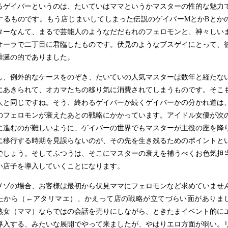
るゲイバーというのは、たいていはママというかマスターの性的な魅力
するものです。もう店じまいしてしまった伝説のゲイバー
M
とか
B
とか
ターなんて、まるで芸能人のようなだだもれのフェロモンと、神々しい
オーラで二丁目に君臨したものです。伏見のようなブスゲイにとって、
垂涎の的でありました。
し、例外的なケースをのぞき、たいていの人気マスターは数年と経たな
にあきられて、オカマたちの移り気に消費されてしまうものです。そこ
人と同じですね。そう、終わるゲイバーか続くゲイバーかの分かれ道は
のフェロモンが衰えたあとの戦略にかかっています。アイドル女優が次
に進むのが難しいように、ゲイバーの世界でもマスターが主役の座を降
に移行する時期を見誤らないのが、その先を生き残るためのポイントと
でしょう。そしてふつうは、そこにマスターの衰えを補うべくお色気担
い店子を導入していくことになります。
メゾの場合、お客様は最初から伏見ママにフェロモンなど求めていませ
たから（←アタリマエ）、かえって店の戦略が立てづらい面がありま
熟女（ママ）ならではの会話を売りにしながら、ときたまイベント的に
導入する、みたいな展開でやって来ましたが、やはりエロ方面が弱い。