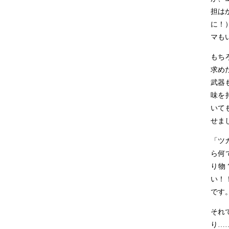
担は
に！
マも
もち
求め
武器
味を
いて
せま
「ツ
ら何
り物
い！
です
それ
り
…