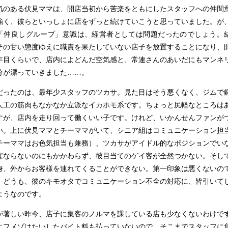
気のある伏見ママは、開店当初から苦楽をともにしたスタッフへの仲間
強く、彼らといっしょに店をずっと続けていこうと思っていました。が
「仲良しグループ」意識は、経営者としては問題だったのでしょう。
その甘い態度ゆえに職責を果たしていない店子を放置することになり、
年目くらいで、店内によどんだ空気感と、常連さんのあいだにもマンネ
分が漂っていきました
……
。
だったのは、最年少スタッフのツカサ。見た目はそう悪くなく、ジムで
人工の筋肉もなかなか立派なイカホモ系です。ちょっと尻軽なところは
すが、店内を走り回って働くいい子です。けれど、いかんせんファンが
い。上に伏見ママとチーママがいて、シニア組はコミュニケーション担
チーママはお色気担当も兼務）、ツカサがアイドル的なポジションでい
ばならないのにもかかわらず、彼目当てのゲイ客が全然つかない。そし
身、外からお客様を連れてくることができない。第一印象は悪くないの
、どうも、彼のキモオタでコミュニケーション不全の対応に、皆引いて
ようなのです。
が著しい昨今、店子に集客のノルマを課している店も少なくないわけで
エフメゾはたいしたバイト料も払っていないので、そこまでスタッフに