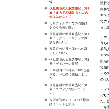
悼
流行
伏見憲明の太腕繁盛記：第4
集客
回「まるでAKB!? ミセコの
マス
命ははかなくて」
での
カリフォルニアでの同性婚
らは
をめぐる長い闘い
伏見憲明の太腕繁盛記：第3
しか
回「セクシュアリティの微
妙なあわい」
うち
芸能
参院選の結果と僕たちの暮
らしについて
ママ
伏見憲明の太腕繁盛記：第2
段階
回「ゲイバーの案配」
て脇
NHK教育ETV特集「HIVと生
える
きる」〜壮絶に感動しまし
た
の若
伏見憲明の太腕繁盛記：第1
エフ
回「エフメゾ2周年パーテ
ィ」
でし
政府が初めてLGBTの人権擁
た。
護イベントを後援
ロも