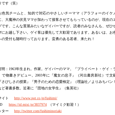
りです（笑）
お色気チームと、知的で対応のやさしいチーママ（アラフォーのイケ
に、大魔神の伏見ママが加わって接客させてもらっているのが、現在の
ゾです。こんな置屋みたいなゲイバーですが、読者のみなさんも、ぜひ
びにお越し下さい。ゲイ客は優先して大歓迎であります。あるいは、お
ヘの受付も随時行っております。蛮勇のある若者、来たれ！
憲明：
1963
年生まれ。作家。ゲイバーのママ。『プライベート・ゲイ・
』で物書きデビュー。
2003
年に『魔女の息子』（河出書房新社）で文
『さびしさの授業』『男子のための恋愛検定』（理論社／よりみちパン
など著書多数。近著に『団地の女学生』（集英社）
サイト
http://www.pot.co.jp/fushimi/
ID
https://id.mixi.jp/3837974
（マイミク歓迎！）
ッター
http://twitter.com/fushiminoriaki