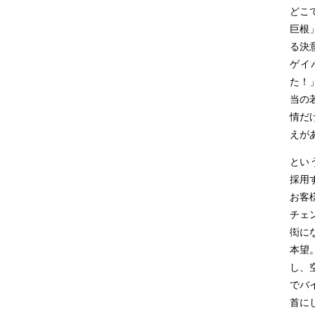
どこ
巨根
る決
ゲイ
た！
当の
情だ
えが
とい
採用
お客
チェ
衒に
本望
し、
でバ
首に