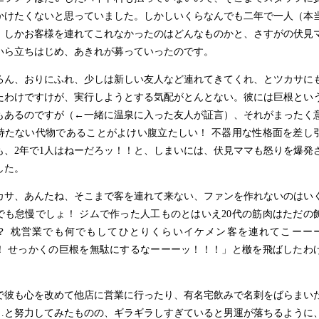
かけたくないと思っていました。しかしいくらなんでも二年で一人（本
）しかお客様を連れてこれなかったのはどんなものかと、さすがの伏見
いら立ちはじめ、あきれが募っていったのです。
ろん、おりにふれ、少しは新しい友人など連れてきてくれ、とツカサに
たわけですけが、実行しようとする気配がとんとない。彼には巨根とい
もあるのですが（
←
一緒に温泉に入った友人が証言）、それがまったく
持たない代物であることがよけい腹立たしい！ 不器用な性格面を差し
も、2年で1人はねーだろッ！！と、しまいには、伏見ママも怒りを爆発
した。
カサ、あんたね、そこまで客を連れて来ない、ファンを作れないのはい
でも怠慢でしょ！ ジムで作った人工ものとはいえ20代の筋肉はただの
？ 枕営業でも何でもしてひとりくらいイケメン客を連れてこーー
！ せっかくの巨根を無駄にするなーーーッ！！！」と檄を飛ばしたわ
。
で彼も心を改めて他店に営業に行ったり、有名宅飲みで名刺をばらまい
…
と努力してみたものの、ギラギラしすぎていると男運が落ちるように