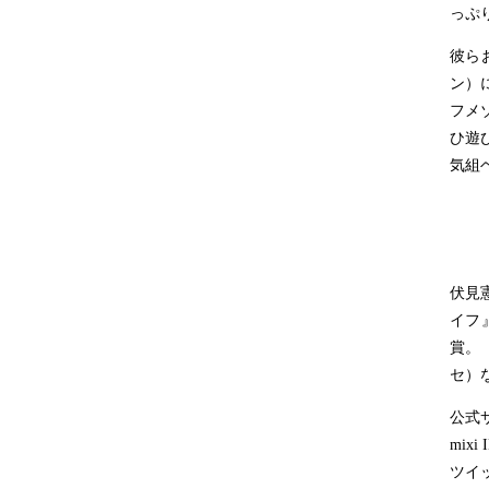
っぷ
彼ら
ン）
フメ
ひ遊
気組
伏見
イフ
賞。
セ）
公式
mixi 
ツイ