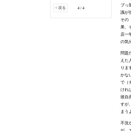
ブっ
< 戻る
4 / 4
識が
その
果、
店一
の気
問題
えた
りま
かな
で（
けれ
彼自
すが
まう
不況
が、