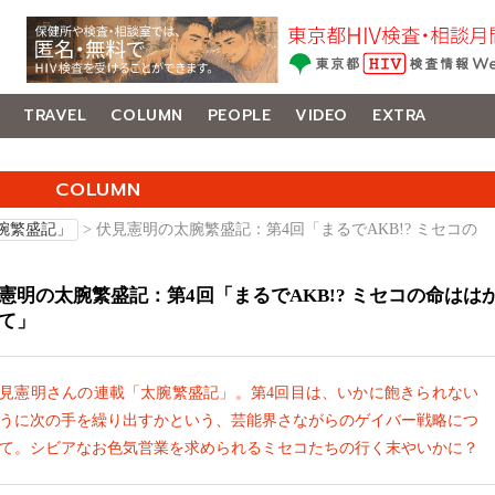
TRAVEL
COLUMN
PEOPLE
VIDEO
EXTRA
COLUMN
腕繁盛記」
> 伏見憲明の太腕繁盛記：第4回「まるでAKB!? ミセコの
憲明の太腕繁盛記：第4回「まるでAKB!? ミセコの命はは
て」
見憲明さんの連載「太腕繁盛記」。第4回目は、いかに飽きられない
うに次の手を繰り出すかという、芸能界さながらのゲイバー戦略につ
て。シビアなお色気営業を求められるミセコたちの行く末やいかに？