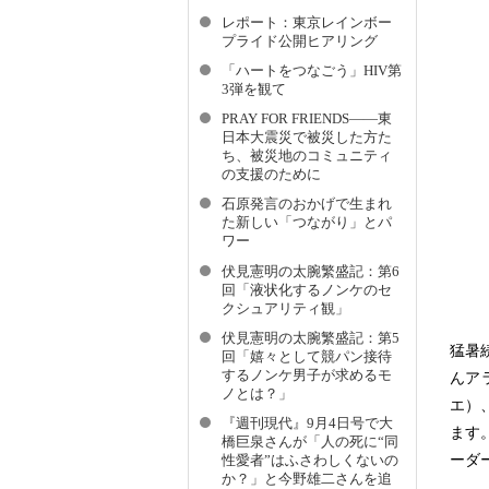
レポート：東京レインボー
プライド公開ヒアリング
「ハートをつなごう」HIV第
3弾を観て
PRAY FOR FRIENDS——東
日本大震災で被災した方た
ち、被災地のコミュニティ
の支援のために
石原発言のおかげで生まれ
た新しい「つながり」とパ
ワー
伏見憲明の太腕繁盛記：第6
回「液状化するノンケのセ
クシュアリティ観」
伏見憲明の太腕繁盛記：第5
猛暑
回「嬉々として競パン接待
するノンケ男子が求めるモ
んア
ノとは？」
エ）
『週刊現代』9月4日号で大
ます
橋巨泉さんが「人の死に“同
ーダ
性愛者”はふさわしくないの
か？」と今野雄二さんを追