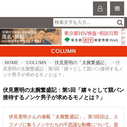
COLUMN
HOME
>
COLUMN
>
伏見憲明の「太腕繁盛記」
> 伏
見憲明の太腕繁盛記：第5回「嬉々として競パン接待するノ
ンケ男子が求めるモノとは？」
伏見憲明の太腕繁盛記：第5回「嬉々として競パン
接待するノンケ男子が求めるモノとは？」
伏見憲明さんの連載「太腕繁盛記」。第5回目は、エ
フメゾに集うノンケたちの不思議な動機について。昔