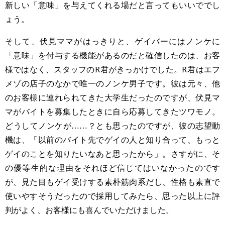
新しい「意味」を与えてくれる場だと言ってもいいででし
ょう。
そして、伏見ママがはっきりと、ゲイバーにはノンケに
「意味」を付与する機能があるのだと確信したのは、お客
様ではなく、スタッフの
R
君がきっかけでした。
R
君はエフ
メゾの店子のなかで唯一のノンケ男子です。彼は元々、他
のお客様に連れられてきた大学生だったのですが、伏見マ
マがバイトを募集したときに自ら応募してきたツワモノ。
どうしてノンケが
……
？とも思ったのですが、彼の志望動
機は、「以前のバイト先でゲイの人と知り合って、もっと
ゲイのことを知りたいなあと思ったから」。さすがに、そ
の優等生的な理由をそれほど信じてはいなかったのです
が、見た目もゲイ受けする素朴筋肉系だし、性格も素直で
使いやすそうだったので採用してみたら、思った以上に評
判がよく、お客様にも喜んでいただけました。