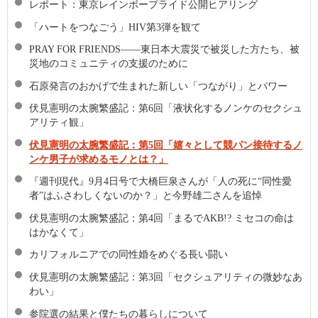
レポート：東京レインボープライド公開ヒアリング
「ハートをつなごう」HIV第3弾を観て
PRAY FOR FRIENDS——東日本大震災で被災した方たち、被
災地のコミュニティの支援のために
石原発言のおかげで生まれた新しい「つながり」とパワー
伏見憲明の太腕繁盛記：第6回「液状化するノンケのセクシュ
アリティ観」
伏見憲明の太腕繁盛記：第5回「嬉々として競パン接待するノ
ンケ男子が求めるモノとは？」
『週刊現代』9月4日号で大橋巨泉さんが「人の死に“同性愛
者”はふさわしくないのか？」と今野雄二さんを追悼
伏見憲明の太腕繁盛記：第4回「まるでAKB!? ミセコの命は
はかなくて」
カリフォルニアでの同性婚をめぐる長い闘い
伏見憲明の太腕繁盛記：第3回「セクシュアリティの微妙なあ
わい」
参院選の結果と僕たちの暮らしについて