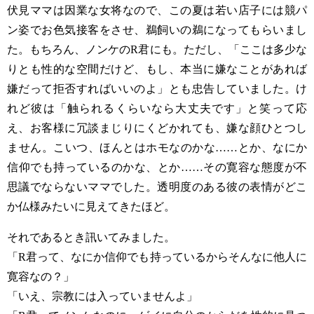
伏見ママは因業な女将なので、この夏は若い店子には競パ
ン姿でお色気接客をさせ、鵜飼いの鵜になってもらいまし
た。もちろん、ノンケの
R
君にも。ただし、「ここは多少な
りとも性的な空間だけど、もし、本当に嫌なことがあれば
嫌だって拒否すればいいのよ」とも忠告していました。け
れど彼は「触られるくらいなら大丈夫です」と笑って応
え、お客様に冗談まじりにくどかれても、嫌な顔ひとつし
ません。こいつ、ほんとはホモなのかな
……
とか、なにか
信仰でも持っているのかな、とか
……
その寛容な態度が不
思議でならないママでした。透明度のある彼の表情がどこ
か仏様みたいに見えてきたほど。
それであるとき訊いてみました。
「
R
君って、なにか信仰でも持っているからそんなに他人に
寛容なの？」
「いえ、宗教には入っていませんよ」