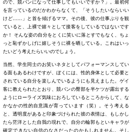
ので、競パンになって仕事してもいいですか？」。最初何
を言っているのだかわからなくて、「そうしたいならいい
けど
……
」と首を傾げるママ。その後、彼の仕事ぶりを観
ていると、上裸で嬉々として接客をしているではないです
か！ そんな姿の自分をとくに笑いに落とすでもなく、ちょ
っと恥ずかしげに嬉しそうに裸を晒している。これはいっ
たいどう考えたらいいのでしょう。
当然、学生同士のお笑いネタとしてパフォーマンスしてい
る面もあるわけですが、ぼくには、性的身体として必要と
されている自分を楽しんでいるようにも見えました。ゲイ
客に教えられたとおり、競パンの臀部を半ケツが露出する
ようにローライズ気味におろしているところからして、な
かなかの性的自意識が育っています（笑）。そう考える
と、透明度があると印象づけられた彼の表情は、もしかし
たら茫洋とした自我の現れで、自分の輪郭もといキャラが
確定できない自信のなさだったのかもしれません。そし