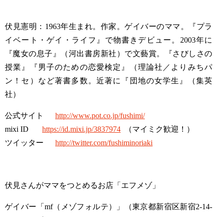
伏見憲明：
1963
年生まれ。作家。ゲイバーのママ。『プラ
イベート・ゲイ・ライフ』で物書きデビュー。
2003
年に
『魔女の息子』（河出書房新社）で文藝賞。『さびしさの
授業』『男子のための恋愛検定』（理論社／よりみちパ
ン！セ）など著書多数。近著に『団地の女学生』（集英
社）
公式サイト
http://www.pot.co.jp/fushimi/
mixi ID
https://id.mixi.jp/3837974
（マイミク歓迎！）
ツイッター
http://twitter.com/fushiminoriaki
伏見さんがママをつとめるお店「エフメゾ」
ゲイバー「
mf
（メゾフォルテ）」（東京都新宿区新宿
2-14-