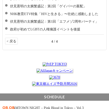
伏見憲明の太腕繁盛記：第2回「ゲイバーの案配」
NHK教育ETV特集「HIVと生きる」〜壮絶に感動しました
伏見憲明の太腕繁盛記：第1回「エフメゾ2周年パーティ」
政府が初めてLGBTの人権擁護イベントを後援
< 戻る
4 / 4
SCHEDULE
08.08
SMTOWN NIGHT – Pink Blood in Tokyo – Vol.3