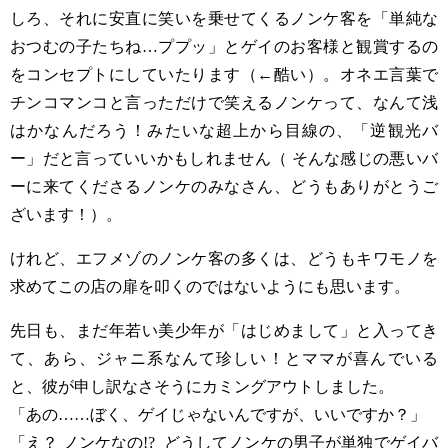
しろ、それに安直に笑いを乗せてくるノンケ客を「単純な
おつむの子たちね
…
ププッ」とゲイのお客様と観賞するの
をコンセプトにしていたります（←酷い）。オネエ言葉で
チンコマンコと言っただけで笑えるノンケって、なんて浅
はかなんだろう！みたいな超上から目線の、「逆観光バ
ー」だと言っていいかもしれません（
そんな感じの悪いバ
ーに来てくださるノンケのみなさん、どうもありがとうご
ざいます！）。
けれど、エフメゾのノンケ客の多くは、どうもキワモノを
求めてこの店の扉を叩くのではないようにも思います。
先日も、まだ年若い美少年が「はじめまして」と入ってき
て、あら、ジャニ系なんて珍しい！とママが喜んでいる
と、彼が申し訳なさそうにカミングアウトしました。
「あの
……
ぼく、ゲイじゃないんですが、いいですか？」
「え？ ノンケなの!? どうしてノンケの男子が単独でゲイバ