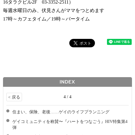
16
タラクビル
2F
03-3352-2511
）
毎週水曜日のみ、伏見さんがママをつとめます
17
時～カフェタイム／
19
時～バータイム
INDEX
4 / 4
< 戻る
住まい、保険、老後……ゲイのライフプランニング
ゲイコミュニティを称賛〜『ハートをつなごう』HIV特集第4
弾