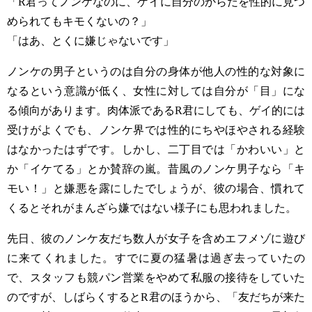
「
R
君ってノンケなのに、ゲイに自分のからだを性的に見つ
められてもキモくないの？」
「はあ、とくに嫌じゃないです」
ノンケの男子というのは自分の身体が他人の性的な対象に
なるという意識が低く、女性に対しては自分が「目」にな
る傾向があります。肉体派である
R
君にしても、ゲイ的には
受けがよくでも、ノンケ界では性的にちやほやされる経験
はなかったはずです。しかし、二丁目では「かわいい」と
か「イケてる」とか賛辞の嵐。昔風のノンケ男子なら「キ
モい！」と嫌悪を露にしたでしょうが、彼の場合、慣れて
くるとそれがまんざら嫌ではない様子にも思われました。
先日、彼のノンケ友だち数人が女子を含めエフメゾに遊び
に来てくれました。すでに夏の猛暑は過ぎ去っていたの
で、スタッフも競パン営業をやめて私服の接待をしていた
のですが、しばらくすると
R
君のほうから、「友だちが来た