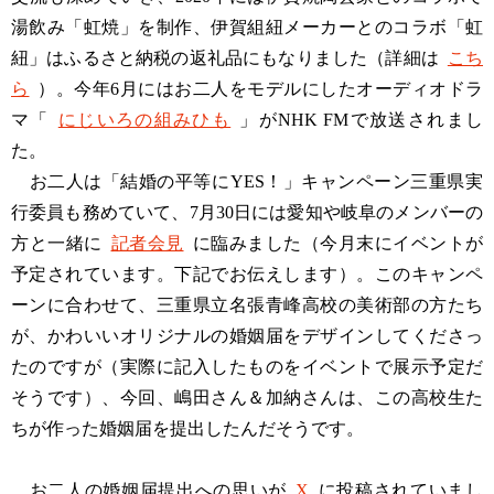
湯飲み「虹焼」を制作、伊賀組紐メーカーとのコラボ「虹
紐」はふるさと納税の返礼品にもなりました（詳細は
こち
ら
）。今年6月にはお二人をモデルにしたオーディオドラ
マ「
にじいろの組みひも
」がNHK FMで放送されまし
た。
お二人は「結婚の平等にYES！」キャンペーン三重県実
行委員も務めていて、7月30日には愛知や岐阜のメンバーの
方と一緒に
記者会見
に臨みました（今月末にイベントが
予定されています。下記でお伝えします）。このキャンペ
ーンに合わせて、三重県立名張青峰高校の美術部の方たち
が、かわいいオリジナルの婚姻届をデザインしてくださっ
たのですが（実際に記入したものをイベントで展示予定だ
そうです）、今回、嶋田さん＆加納さんは、この高校生た
ちが作った婚姻届を提出したんだそうです。
お二人の婚姻届提出への思いが
X
に投稿されていまし