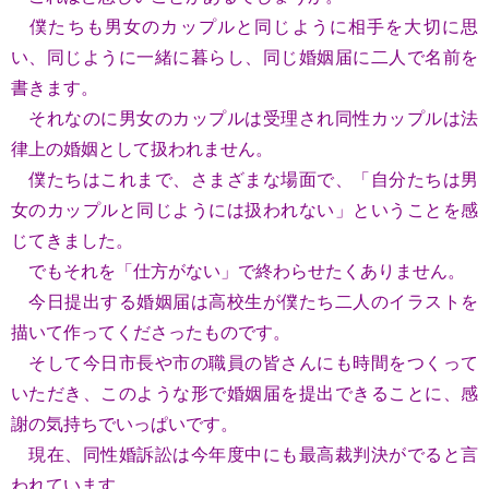
僕たちも男⼥のカップルと同じように相⼿を⼤切に思
い、同じように⼀緒に暮らし、同じ婚姻届に⼆⼈で名前を
書きます。
それなのに男⼥のカップルは受理され同性カップルは法
律上の婚姻として扱われません。
僕たちはこれまで、さまざまな場⾯で、「⾃分たちは男
⼥のカップルと同じようには扱われない」ということを感
じてきました。
でもそれを「仕⽅がない」で終わらせたくありません。
今⽇提出する婚姻届は高校生が僕たち⼆⼈のイラストを
描いて作ってくださったものです。
そして今⽇市⻑や市の職員の皆さんにも時間をつくって
いただき、このような形で婚姻届を提出できることに、感
謝の気持ちでいっぱいです。
現在、同性婚訴訟は今年度中にも最⾼裁判決がでると⾔
われています。