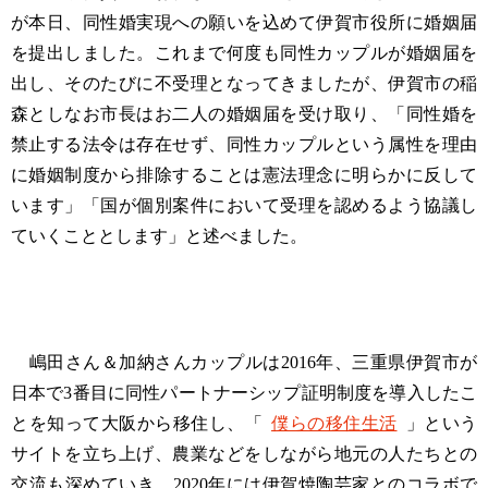
が本日、同性婚実現への願いを込めて伊賀市役所に婚姻届
を提出しました。これまで何度も同性カップルが婚姻届を
出し、そのたびに不受理となってきましたが、伊賀市の稲
森としなお市長はお二人の婚姻届を受け取り、「同性婚を
禁止する法令は存在せず、同性カップルという属性を理由
に婚姻制度から排除することは憲法理念に明らかに反して
います」「国が個別案件において受理を認めるよう協議し
ていくこととします」と述べました。
嶋田さん＆加納さんカップルは2016年、三重県伊賀市が
日本で3番目に同性パートナーシップ証明制度を導入したこ
とを知って大阪から移住し、「
僕らの移住生活
」という
サイトを立ち上げ、農業などをしながら地元の人たちとの
交流も深めていき、2020年には伊賀焼陶芸家とのコラボで