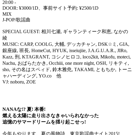
20:00 -
DOOR: ¥3000/1D、事前サイト予約: ¥2500/1D
MIX
J-POP/歌謡曲
SPECIAL GUEST: 相川七瀬, ギャランティーク和恵, なかの
綾
MUSIC: CARP, COOLG, 大輔, デッカチャン, DSK☆ミ, GIA,
銀座線, 班長, HomeCut, HYUK, isseiujiie, J.A.G.U.A.R., JIRo,
Kazz, 刑, KTAGRANT, コシノヒロコ, loco2kit, Mikofu, moteci,
Nachu, おばらたかき, Occhiii, one more night, OSH, リキティ,
sho, その名はスペィド, 鈴木雅尭, TAKAMI, ともちか, トーニ
ャハーディング, YO.co 他
VJ: noboru, ZOE
NANAな!? 夏! 本番!
燃える太陽に走り出さなきゃいられなかった
追憶のサマードリームを揺り起こせっ!
今年もやります、夏の風物詩、東京歌謡曲ナイト2015!