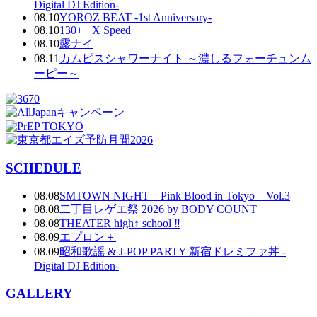
Digital DJ Edition-
08.10
YOROZ BEAT -1st Anniversary-
08.10
130++ X Speed
08.10
露ナイ
08.11
カムピスシャワーナイト ～濃しるフォーチュンム
ーピー～
SCHEDULE
08.08
SMTOWN NIGHT – Pink Blood in Tokyo – Vol.3
08.08
二丁目レゲエ祭 2026 by BODY COUNT
08.08
THEATER high↑ school ‼
08.09
エプロン＋
08.09
昭和歌謡 & J-POP PARTY 新宿ドレミファ丼 -
Digital DJ Edition-
GALLERY