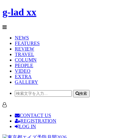
g-lad xx
NEWS
FEATURES
REVIEW
TRAVEL
COLUMN
PEOPLE
VIDEO
EXTRA
GALLERY
検索
CONTACT US
REGISTRATION
LOG IN