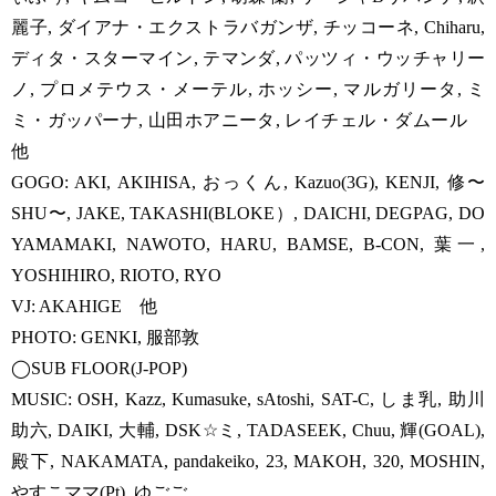
麗子, ダイアナ・エクストラバガンザ, チッコーネ, Chiharu,
ディタ・スターマイン, テマンダ, パッツィ・ウッチャリー
ノ, プロメテウス・メーテル, ホッシー, マルガリータ, ミ
ミ・ガッパーナ, 山田ホアニータ, レイチェル・ダムール
他
GOGO: AKI, AKIHISA, おっくん, Kazuo(3G), KENJI, 修〜
SHU〜, JAKE, TAKASHI(BLOKE）, DAICHI, DEGPAG, DO
YAMAMAKI, NAWOTO, HARU, BAMSE, B-CON, 葉一,
YOSHIHIRO, RIOTO, RYO
VJ: AKAHIGE 他
PHOTO: GENKI, 服部敦
◯SUB FLOOR(J-POP)
MUSIC: OSH, Kazz, Kumasuke, sAtoshi, SAT-C, しま乳, 助川
助六, DAIKI, 大輔, DSK☆ミ, TADASEEK, Chuu, 輝(GOAL),
殿下, NAKAMATA, pandakeiko, 23, MAKOH, 320, MOSHIN,
やすこママ(Pt), ゆごご