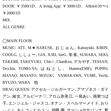
DOOR: ￥3500/1D、A living App: ￥3000/1D、After(4:30〜):
￥2000/1D
MIX
ALL GENRE
◯MAIN FLOOR
MUSIC: ATT, M★NARUSE, おじゅん, Katsuyuki, KIRIN,
COOLG, ししょー, GIA, JURI, JoeG, 朱雀, SUHARA, SEKI,
TAKEMI, TAKEYUKI, Chii☆, ChanKen, デカやす, TESSAN,
Tecchin, TOMO-YA, はねとし, Hameo(EMF), POPPO,
MASAO, MASATO, M!ZUK!, YAMAKAWA, YUME, Yochi,
RYUZO, WARA 他
DRAG QUEEN: アクセル・ジルガーマン, アマゾネス・ダイ
アン, 綾女, アルピーナ♡, アロム奈美江, 一発あい, 渦潮つば
子, エンジェル・ジャスコ, オナン・スペルマーメイド, おり
ぃぶぅ, キムコ・ヒルトン, 胡蝶 蘭, サーシャBサバンナ, 釈