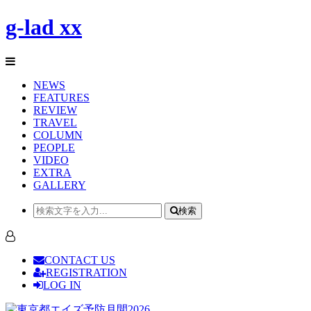
g-lad xx
NEWS
FEATURES
REVIEW
TRAVEL
COLUMN
PEOPLE
VIDEO
EXTRA
GALLERY
検索
CONTACT US
REGISTRATION
LOG IN