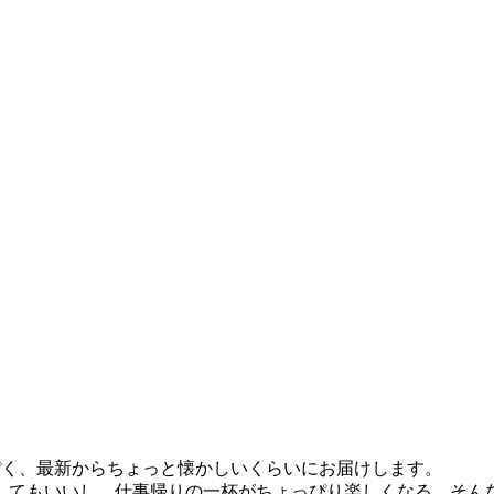
,,,をLoungeっぽく、最新からちょっと懐かしいくらいにお届けします。
してもいいし、仕事帰りの一杯がちょっぴり楽しくなる、そん