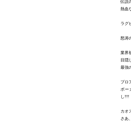
伝説
熱血
ラグ
怒涛の
業界
目隠
最強
プロ
ボー
し‼︎‼︎
カオ
さあ