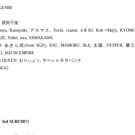
GENRE
E: 原田千栄
Junya, Katsuyuki, デカヤス, Yochi, crazist, 4＄KI, Koh⇒M@y, KYOMO
IE, Yohei, tora, YAMAKAWA
: あきら戌(from SGP), SOU, MAMORU, IKA, 太陽, VESPER, 勝江
I, HACHi EMPiRE
G QUEEN: おりぃぶぅ, サーシャ B サバンナ
6KA2
 3rd SCRUM!!!