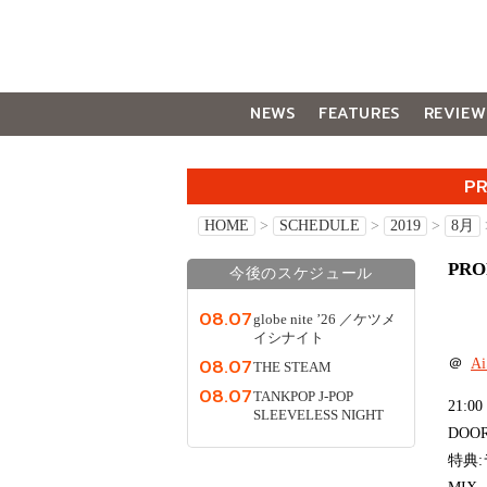
NEWS
FEATURES
REVIEW
GALLERY
P
HOME
>
SCHEDULE
>
2019
>
8月
PRO
今後のスケジュール
08.07
globe nite ’26 ／ケツメ
イシナイト
08.07
＠
A
THE STEAM
08.07
TANKPOP J-POP
21:00
SLEEVELESS NIGHT
DOOR:
特典