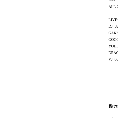
MIX
ALL 
LIV
DJ: 
GAKK
GOGO
YOHE
DRA
VJ: 8
貫け!!