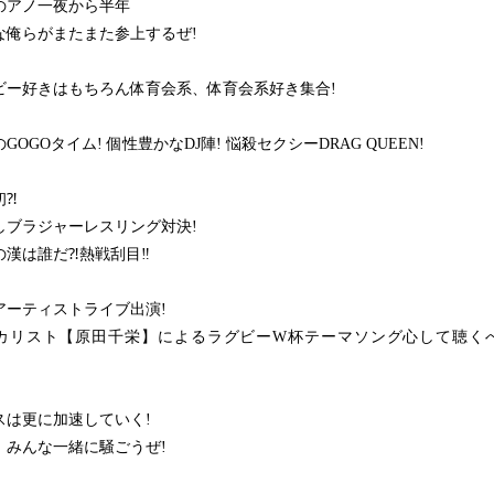
のアノ一夜から半年
な俺らがまたまた参上するぜ!
ビー好きはもちろん体育会系、体育会系好き集合!
GOGOタイム! 個性豊かなDJ陣! 悩殺セクシーDRAG QUEEN!
初⁈
しブラジャーレスリング対決!
の漢は誰だ⁈熱戦刮目‼︎
アーティストライブ出演!
カリスト【原田千栄】によるラグビーW杯テーマソング心して聴く
スは更に加速していく!
、みんな一緒に騒ごうぜ!