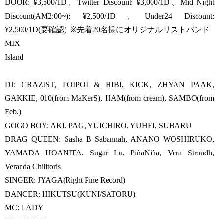
DOOR: ¥3,500/1D、Twitter Discount: ¥3,000/1D、Mid Night
Discount(AM2:00~): ¥2,500/1D、Under24 Discount:
¥2,500/1D(要確認) ※先着20名様にオリジナルリストバンド
MIX
Island
DJ: CRAZIST, POIPOI & HIBI, KICK, ZHYAN PAAK,
GAKKIE, 010(from MaKerS), HAM(from cream), SAMBO(from
Feb.)
GOGO BOY: AKI, PAG, YUICHIRO, YUHEI, SUBARU
DRAG QUEEN: Sasha B Sabannah, ANANO WOSHIRUKO,
YAMADA HOANITA, Sugar Lu, PiñaNiña, Vera Strondh,
Veranda Chilitoris
SINGER: JYAGA(Right Pine Record)
DANCER: HIKUTSU(KUNI/SATORU)
MC: LADY