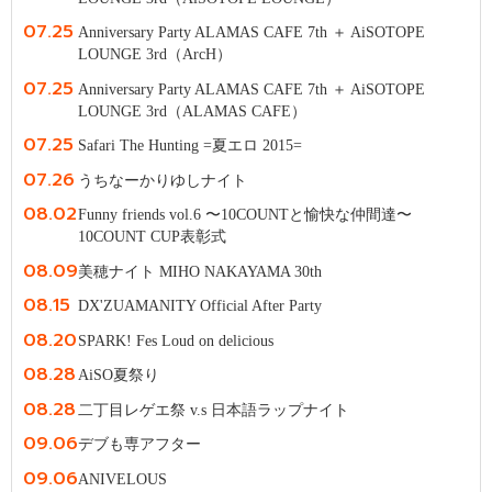
07.25
Anniversary Party ALAMAS CAFE 7th ＋ AiSOTOPE
LOUNGE 3rd（ArcH）
07.25
Anniversary Party ALAMAS CAFE 7th ＋ AiSOTOPE
LOUNGE 3rd（ALAMAS CAFE）
07.25
Safari The Hunting =夏エロ 2015=
07.26
うちなーかりゆしナイト
08.02
Funny friends vol.6 〜10COUNTと愉快な仲間達〜
10COUNT CUP表彰式
08.09
美穂ナイト MIHO NAKAYAMA 30th
08.15
DX'ZUAMANITY Official After Party
08.20
SPARK! Fes Loud on delicious
08.28
AiSO夏祭り
08.28
二丁目レゲエ祭 v.s 日本語ラップナイト
09.06
デブも専アフター
09.06
ANIVELOUS