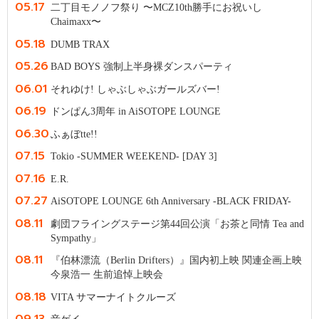
05.17
二丁目モノノフ祭り 〜MCZ10th勝手にお祝いし
Chaimaxx〜
05.18
DUMB TRAX
05.26
BAD BOYS 強制上半身裸ダンスパーティ
06.01
それゆけ! しゃぶしゃぶガールズバー!
06.19
ドンぱん3周年 in AiSOTOPE LOUNGE
06.30
ふぁぼtte!!
07.15
Tokio -SUMMER WEEKEND- [DAY 3]
07.16
E.R.
07.27
AiSOTOPE LOUNGE 6th Anniversary -BLACK FRIDAY-
08.11
劇団フライングステージ第44回公演「お茶と同情 Tea and
Sympathy」
08.11
『伯林漂流（Berlin Drifters）』国内初上映 関連企画上映
今泉浩一 生前追悼上映会
08.18
VITA サマーナイトクルーズ