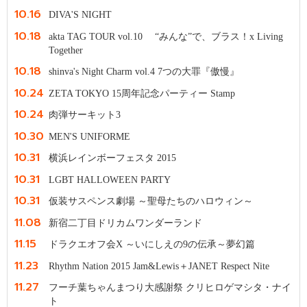
10.16
DIVA'S NIGHT
10.18
akta TAG TOUR vol.10 “みんな”で、ブラス！x Living
Together
10.18
shinva's Night Charm vol.4 7つの大罪『傲慢』
10.24
ZETA TOKYO 15周年記念パーティー Stamp
10.24
肉弾サーキット3
10.30
MEN'S UNIFORME
10.31
横浜レインボーフェスタ 2015
10.31
LGBT HALLOWEEN PARTY
10.31
仮装サスペンス劇場 ～聖母たちのハロウィン～
11.08
新宿二丁目ドリカムワンダーランド
11.15
ドラクエオフ会X ～いにしえの9の伝承～夢幻篇
11.23
Rhythm Nation 2015 Jam&Lewis＋JANET Respect Nite
11.27
フーチ葉ちゃんまつり大感謝祭 クリヒロゲマシタ・ナイ
ト