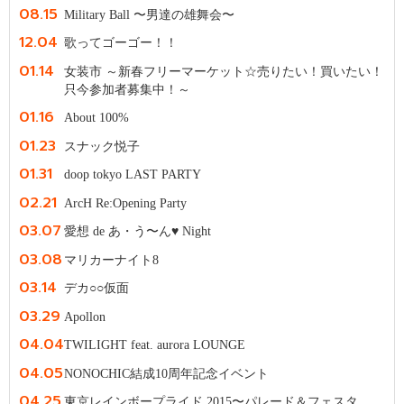
08.15
Military Ball 〜男達の雄舞会〜
12.04
歌ってゴーゴー！！
01.14
女装市 ～新春フリーマーケット☆売りたい！買いたい！
只今参加者募集中！～
01.16
About 100%
01.23
スナック悦子
01.31
doop tokyo LAST PARTY
02.21
ArcH Re:Opening Party
03.07
愛想 de あ・う〜ん♥ Night
03.08
マリカーナイト8
03.14
デカ○○仮面
03.29
Apollon
04.04
TWILIGHT feat. aurora LOUNGE
04.05
NONOCHIC結成10周年記念イベント
04.25
東京レインボープライド 2015〜パレード＆フェスタ