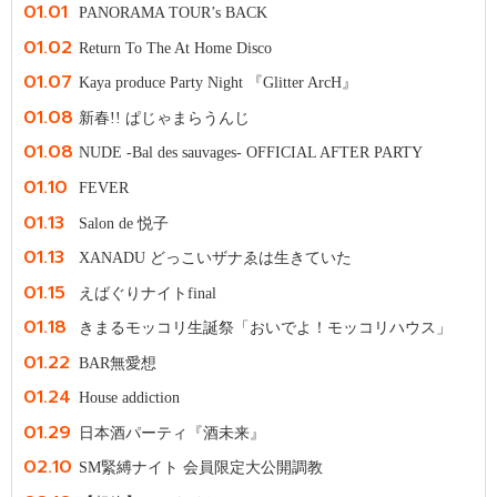
01.01
PANORAMA TOUR’s BACK
01.02
Return To The At Home Disco
01.07
Kaya produce Party Night 『Glitter ArcH』
01.08
新春!! ぱじゃまらうんじ
01.08
NUDE -Bal des sauvages- OFFICIAL AFTER PARTY
01.10
FEVER
01.13
Salon de 悦子
01.13
XANADU どっこいザナゑは生きていた
01.15
えばぐりナイトfinal
01.18
きまるモッコリ生誕祭「おいでよ！モッコリハウス」
01.22
BAR無愛想
01.24
House addiction
01.29
日本酒パーティ『酒未来』
02.10
SM緊縛ナイト 会員限定大公開調教