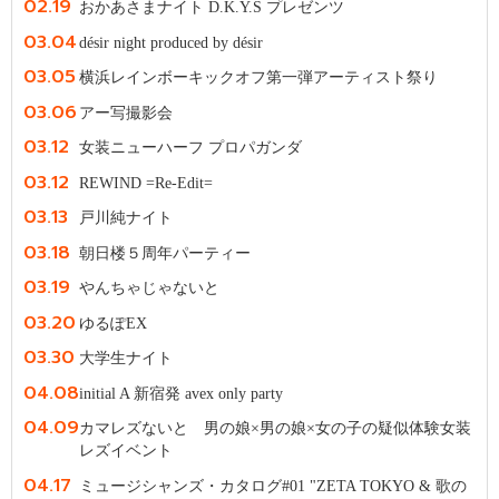
02.19
おかあさまナイト D.K.Y.S プレゼンツ
03.04
désir night produced by désir
03.05
横浜レインボーキックオフ第一弾アーティスト祭り
03.06
アー写撮影会
03.12
女装ニューハーフ プロパガンダ
03.12
REWIND =Re-Edit=
03.13
戸川純ナイト
03.18
朝日楼５周年パーティー
03.19
やんちゃじゃないと
03.20
ゆるぽEX
03.30
大学生ナイト
04.08
initial A 新宿発 avex only party
04.09
カマレズないと 男の娘×男の娘×女の子の疑似体験女装
レズイベント
04.17
ミュージシャンズ・カタログ#01 "ZETA TOKYO & 歌の