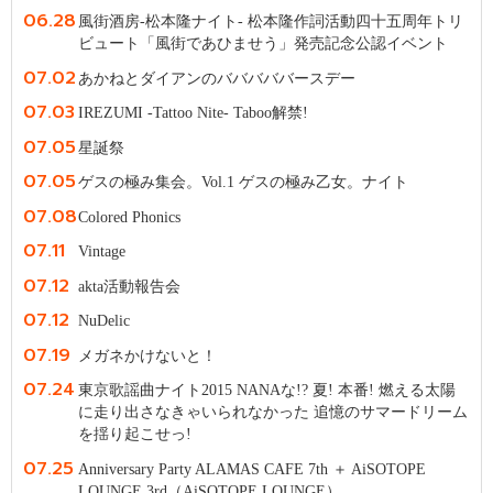
06.28
風街酒房-松本隆ナイト- 松本隆作詞活動四十五周年トリ
ビュート「風街であひませう」発売記念公認イベント
07.02
あかねとダイアンのバババババースデー
07.03
IREZUMI -Tattoo Nite- Taboo解禁!
07.05
星誕祭
07.05
ゲスの極み集会。Vol.1 ゲスの極み乙女。ナイト
07.08
Colored Phonics
07.11
Vintage
07.12
akta活動報告会
07.12
NuDelic
07.19
メガネかけないと！
07.24
東京歌謡曲ナイト2015 NANAな!? 夏! 本番! 燃える太陽
に走り出さなきゃいられなかった 追憶のサマードリーム
を揺り起こせっ!
07.25
Anniversary Party ALAMAS CAFE 7th ＋ AiSOTOPE
LOUNGE 3rd（AiSOTOPE LOUNGE）