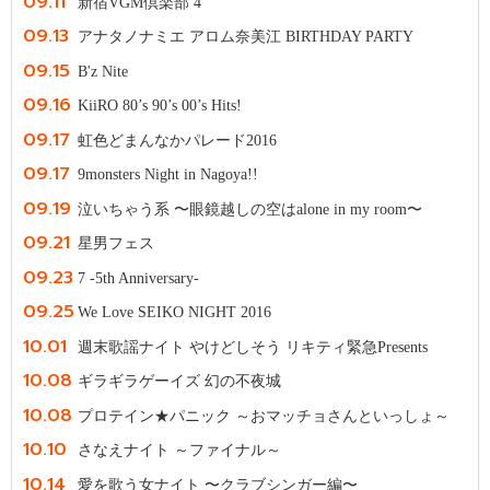
09.11
新宿VGM倶楽部 4
09.13
アナタノナミエ アロム奈美江 BIRTHDAY PARTY
09.15
B'z Nite
09.16
KiiRO 80’s 90’s 00’s Hits!
09.17
虹色どまんなかパレード2016
09.17
9monsters Night in Nagoya!!
09.19
泣いちゃう系 〜眼鏡越しの空はalone in my room〜
09.21
星男フェス
09.23
7 -5th Anniversary-
09.25
We Love SEIKO NIGHT 2016
10.01
週末歌謡ナイト やけどしそう リキティ緊急Presents
10.08
ギラギラゲーイズ 幻の不夜城
10.08
プロテイン★パニック ～おマッチョさんといっしょ～
10.10
さなえナイト ～ファイナル～
10.14
愛を歌う女ナイト 〜クラブシンガー編〜