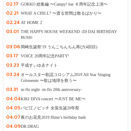
02.17
GOKKO 総集編 〜Campy! bar ６周年記念上演〜
02.21
WHAT A CHILL? 〜渡る世間は散るばかり〜
02.24
AT HOME 2
03.01
THE HAPPY HOUSE WEEKEND -DJ DAI BIRTHDAY
BUSH-
03.06
岡崎生誕祭'19 うんこちんちん再び(4回目)
03.17
VOICE 20周年記念PARTY!
03.23
平成すぃゆゑナイト
03.24
オールスター歌謡コロシアム2019 All Star Singing
Colosseum 〜歌は地球を救う〜
03.31
m-flo night -m-flo 20th anniversary-
04.04
KIKI DIVA concert 〜JUST BE ME〜
04.05
バビ江ノビッチ 女装生誕20年祭
04.07
夜のお花見2019 Hime’s birthday bash
04.09
DR.DRAG