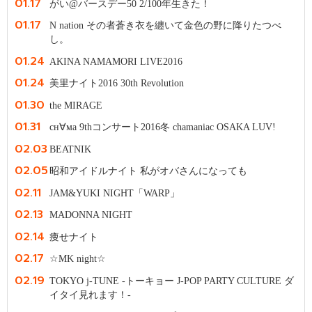
01.17
がい@バースデー50 2/100年生きた！
01.17
N nation その者蒼き衣を纏いて金色の野に降りたつべ
し。
01.24
AKINA NAMAMORI LIVE2016
01.24
美里ナイト2016 30th Revolution
01.30
the MIRAGE
01.31
сн∀ма 9thコンサート2016冬 chamaniac OSAKA LUV!
02.03
BEATNIK
02.05
昭和アイドルナイト 私がオバさんになっても
02.11
JAM&YUKI NIGHT「WARP」
02.13
MADONNA NIGHT
02.14
痩せナイト
02.17
☆MK night☆
02.19
TOKYO j-TUNE -トーキョー J-POP PARTY CULTURE ダ
イタイ見れます！-