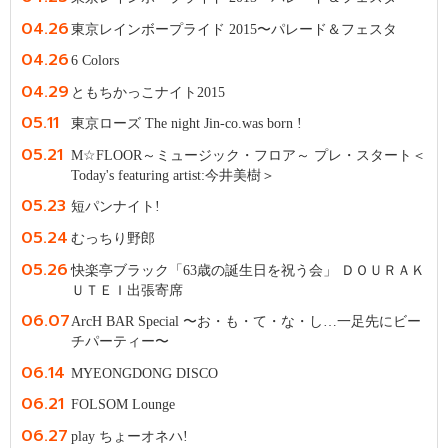
04.26
東京レインボープライド 2015〜パレード＆フェスタ
04.26
6 Colors
04.29
ともちかっこナイト2015
05.11
東京ローズ The night Jin-co.was born !
05.21
M☆FLOOR～ミュージック・フロア～ プレ・スタート＜
Today's featuring artist:今井美樹＞
05.23
短パンナイト!
05.24
むっちり野郎
05.26
快楽亭ブラック「63歳の誕生日を祝う会」 ＤＯＵＲＡＫ
ＵＴＥＩ出張寄席
06.07
ArcH BAR Special 〜お・も・て・な・し…一足先にビー
チパーティー〜
06.14
MYEONGDONG DISCO
06.21
FOLSOM Lounge
06.27
play ちょーオネハ!