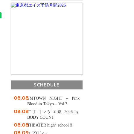
SCHEDULE
08.08
SMTOWN NIGHT – Pink
Blood in Tokyo – Vol.3
08.08
二丁目レゲエ祭 2026 by
BODY COUNT
08.08
THEATER high↑ school ‼
08.09
エプロン＋