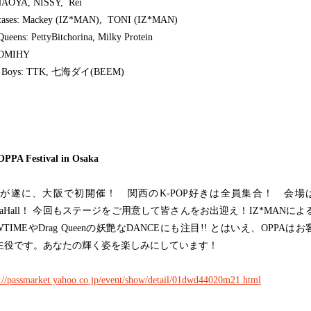
NAOYA, NISSY, Rei
ases: Mackey (IZ*MAN), TONI (IZ*MAN)
ueens: PettyBitchorina, Milky Protein
ROMIHY
 Boys: TTK, 七海ダイ(BEEM)
PA Festival in Osaka
PAが遂に、大阪で初開催！ 関西のK-POP好きは全員集合！ 会場
anaHall！ 今回もステージをご用意して皆さんをお出迎え！IZ*MANによ
WTIMEやDrag Queenの妖艶なDANCEにも注目!! とはいえ、OPPAはお
主役です。あなたの輝く姿を楽しみにしています！
s://passmarket.yahoo.co.jp/event/show/detail/01dwd44020m21.html