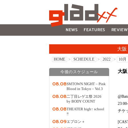
NEWS
FEATURES
REVIEW
GALLERY
大阪 
HOME
>
SCHEDULE
>
2022
>
10月
大阪 O
今後のスケジュール
08.08
SMTOWN NIGHT – Pink
Blood in Tokyo – Vol.3
08.08
@Bana
二丁目レゲエ祭 2026
by BODY COUNT
23:00
08.08
THEATER high↑ school
チケ
‼
08.09
[CAS
エプロン＋