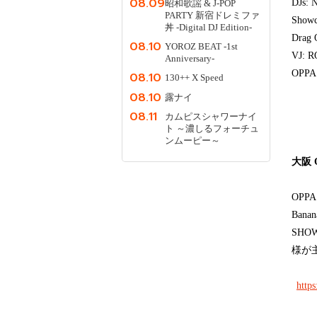
08.09
DJs: 
昭和歌謡 & J-POP
PARTY 新宿ドレミファ
Showc
丼 -Digital DJ Edition-
Drag Q
08.10
YOROZ BEAT -1st
VJ: 
Anniversary-
OPPA
08.10
130++ X Speed
08.10
露ナイ
08.11
カムピスシャワーナイ
ト ～濃しるフォーチュ
ンムーピー～
大阪 OP
OP
Ban
SHO
様が
http