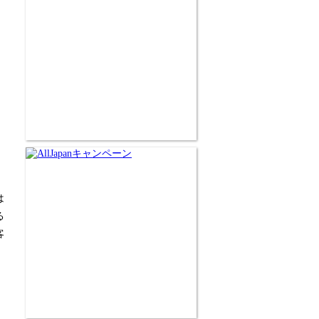
は
る
客