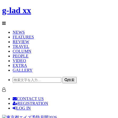
g-lad xx
NEWS
FEATURES
REVIEW
TRAVEL
COLUMN
PEOPLE
VIDEO
EXTRA
GALLERY
検索
CONTACT US
REGISTRATION
LOG IN