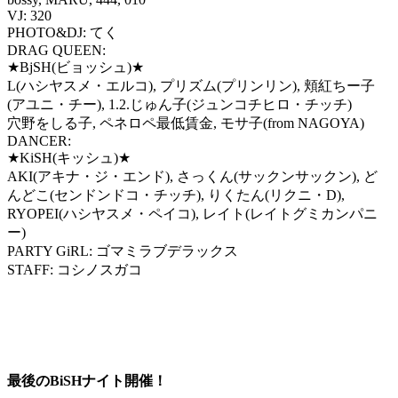
VJ: 320
PHOTO&DJ: てく
DRAG QUEEN:
★BjSH(ビョッシュ)★
L(ハシヤスメ・エルコ), プリズム(プリンリン), 頬紅ちー子
(アユニ・チー), 1.2.じゅん子(ジュンコチヒロ・チッチ)
穴野をしる子, ペネロペ最低賃金, モサ子(from NAGOYA)
DANCER:
★KiSH(キッシュ)★
AKI(アキナ・ジ・エンド), さっくん(サックンサックン), ど
んどこ(センドンドコ・チッチ), りくたん(リクニ・D),
RYOPEI(ハシヤスメ・ペイコ), レイト(レイトグミカンパニ
ー)
PARTY GiRL: ゴマミラブデラックス
STAFF: コシノスガコ
最後のBiSHナイト開催！