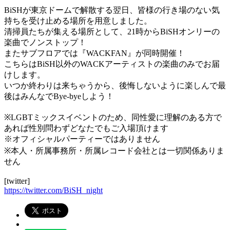
BiSHが東京ドームで解散する翌日、皆様の行き場のない気
持ちを受け止める場所を用意しました。
清掃員たちが集える場所として、21時からBiSHオンリーの
楽曲でノンストップ！
またサブフロアでは『WACKFAN』が同時開催！
こちらはBiSH以外のWACKアーティストの楽曲のみでお届
けします。
いつか終わりは来ちゃうから、後悔しないように楽しんで最
後はみんなでBye-byeしよう！
※LGBTミックスイベントのため、同性愛に理解のある方で
あれば性別問わずどなたでもご入場頂けます
※オフィシャルパーティーではありません
※本人・所属事務所・所属レコード会社とは一切関係ありま
せん
[twitter]
https://twitter.com/BiSH_night