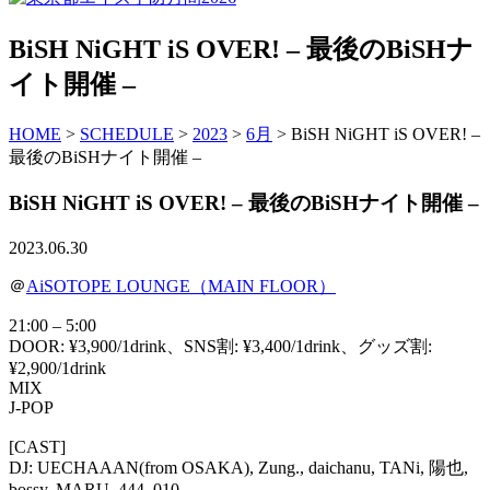
BiSH NiGHT iS OVER! – 最後のBiSHナ
イト開催 –
HOME
>
SCHEDULE
>
2023
>
6月
> BiSH NiGHT iS OVER! –
最後のBiSHナイト開催 –
BiSH NiGHT iS OVER! – 最後のBiSHナイト開催 –
2023.06.30
＠
AiSOTOPE LOUNGE（MAIN FLOOR）
21:00 – 5:00
DOOR: ¥3,900/1drink、SNS割: ¥3,400/1drink、グッズ割:
¥2,900/1drink
MIX
J-POP
[CAST]
DJ: UECHAAAN(from OSAKA), Zung., daichanu, TANi, 陽也,
bossy, MARU, 444, 010