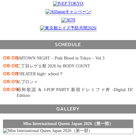
SCHEDULE
08.08
SMTOWN NIGHT – Pink Blood in Tokyo – Vol.3
08.08
二丁目レゲエ祭 2026 by BODY COUNT
08.08
THEATER high↑ school ‼
08.09
エプロン＋
08.09
昭和歌謡 & J-POP PARTY 新宿ドレミファ丼 -Digital DJ
Edition-
GALLERY
Miss International Queen Japan 2026（第一部）