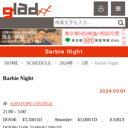
Barbie Night
HOME
>
SCHEDULE
>
2024年
>
3月
> Barbie Night
Barbie Night
2024.03.01
＠
AiSOTOPE LOUNGE
21:00 – 5:00
DOOR: ¥3,500/1D、9monster: ¥3,000/1D、EARLY
DOOR(22:00-23:00):¥2,500/1D