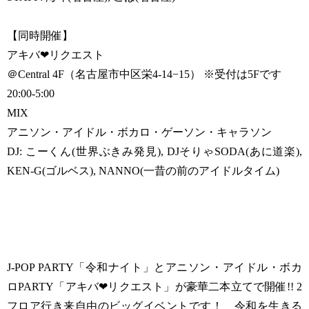
【同時開催】
アキバ❤リクエスト
＠Central 4F（名古屋市中区栄4-14−15） ※受付は5Fです
20:00-5:00
MIX
アニソン・アイドル・ボカロ・ゲーソン・キャラソン
DJ: こーくん(世界ぶきみ発見), DJそりゃSODA(あに道楽),
KEN-G(ゴルベス), NANNO(一昔の前のアイドルタイム)
J-POP PARTY「令和ナイト」とアニソン・アイドル・ボカ
ロPARTY「アキバ❤︎リクエスト」が豪華二本立てで開催!! 2
フロア行き来自由のビッグイベントです！ 令和を生きる