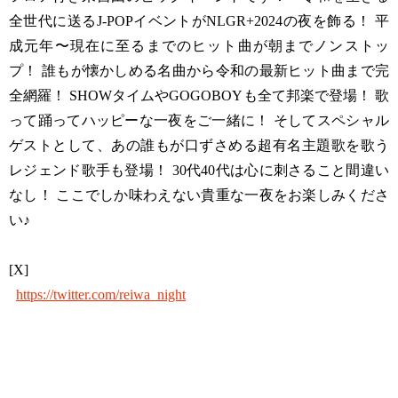
全世代に送るJ-POPイベントがNLGR+2024の夜を飾る！ 平
成元年〜現在に至るまでのヒット曲が朝までノンストッ
プ！ 誰もが懐かしめる名曲から令和の最新ヒット曲まで完
全網羅！ SHOWタイムやGOGOBOYも全て邦楽で登場！ 歌
って踊ってハッピーな一夜をご一緒に！ そしてスペシャル
ゲストとして、あの誰もが口ずさめる超有名主題歌を歌う
レジェンド歌手も登場！ 30代40代は心に刺さること間違い
なし！ ここでしか味わえない貴重な一夜をお楽しみくださ
い♪
[X]
https://twitter.com/reiwa_night