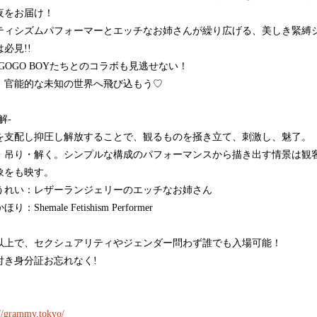
夜をお届け！
ティシズムパフォーマーとエッチなお姉さんが繰り広げる、美しき緊縛
必見!!
 GOGO BOYたちとのコラボも見逃せない！
、官能的な未知の世界へ飛び込もう♡
解-
を支配し抑圧し解放することで、観るものを掻き立て、刺激し、魅了。
・吊り・解く。シンプルな構成のパフォーマンスから描き出す情景は観
象をも映す。
うれい：レザーランジェリーのエッチなお姉さん
り：Shemale Fetishism Performer
歳以上で、セクシュアリティやジェンダー問わず誰でも入場可能！
付き身分証お忘れなく!
://grammy.tokyo/