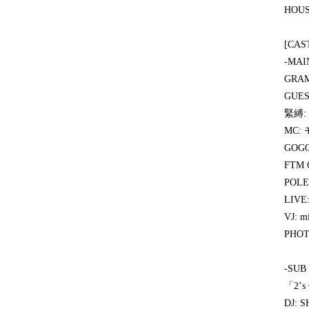
HOUS
[CAS
-MAI
GRAM
GUE
緊縛
MC:
GOG
FTM 
POLE
LIV
VJ: m
PHOT
-SUB
「2’
DJ: S