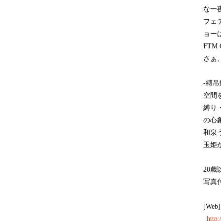
な一
フェ
ョーは
FTM
さぁ
-縛吊
空間
縛り
の心
和泉
玉姫かほ
20
写真
[Web]
http