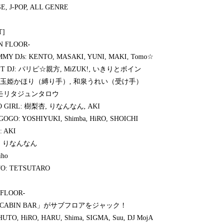
E, J-POP, ALL GENRE
T]
N FLOOR-
MY DJs: KENTO, MASAKI, YUNI, MAKI, Tomo☆
ST DJ: パリピ☆親方, MiZUK!, いきりとボイン
: 玉姫かほり（縛り手）, 和泉うれい（受け手）
 モリタジュンタロウ
O GIRL: 樹梨杏, りなんなん, AKI
GOGO: YOSHIYUKI, Shimba, HiRO, SHOICHI
: AKI
E: りなんなん
iho
O: TETSUTARO
 FLOOR-
s CABIN BAR」がサブフロアをジャック！
HUTO, HiRO, HARU, Shima, SIGMA, Suu, DJ MojA