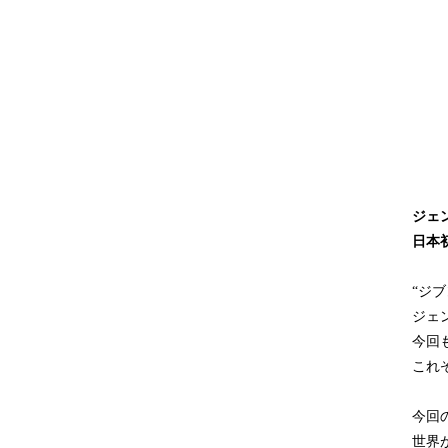
ジェ
日本初
“ジブ
ジェ
今回
これ
今回の
世界