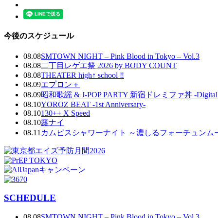
今後のスケジュール
08.08
SMTOWN NIGHT – Pink Blood in Tokyo – Vol.3
08.08
二丁目レゲエ祭 2026 by BODY COUNT
08.08
THEATER high↑ school ‼
08.09
エプロン＋
08.09
昭和歌謡 & J-POP PARTY 新宿ドレミファ丼 -Digital DJ
08.10
YOROZ BEAT -1st Anniversary-
08.10
130++ X Speed
08.10
露ナイ
08.11
カムピスシャワーナイト ～濃しるフォーチュンム
SCHEDULE
08.08
SMTOWN NIGHT – Pink Blood in Tokyo – Vol.3