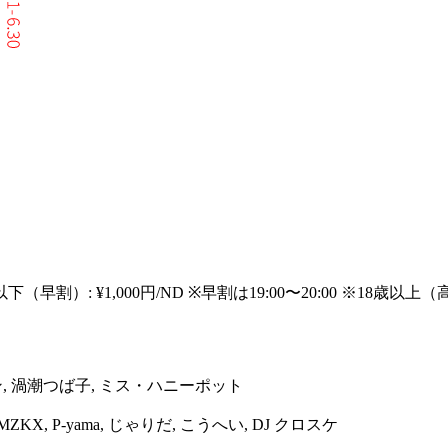
24歳以下（早割）: ¥1,000円/ND ※早割は19:00〜20:00 ※1
ン, 渦潮つば子, ミス・ハニーポット
-, MZKX, P-yama, じゃりだ, こうへい, DJ クロスケ