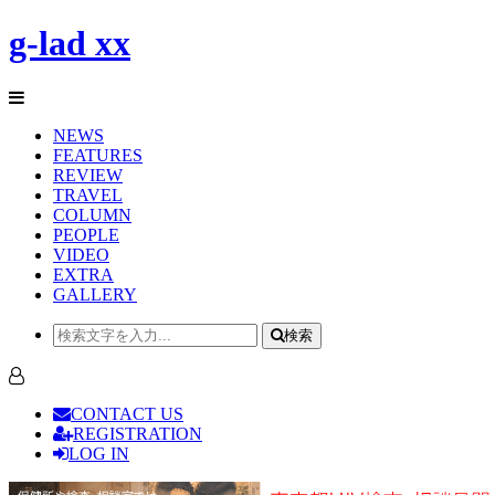
g-lad xx
NEWS
FEATURES
REVIEW
TRAVEL
COLUMN
PEOPLE
VIDEO
EXTRA
GALLERY
検索
CONTACT US
REGISTRATION
LOG IN