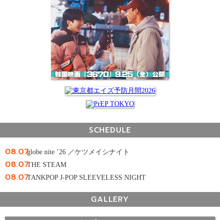
SCHEDULE
08.07
globe nite ’26 ／ケツメイシナイト
08.07
THE STEAM
08.07
TANKPOP J-POP SLEEVELESS NIGHT
GALLERY