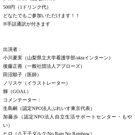
500円（1ドリンク代）
どなたでもご参加いただけます！！
※手話通訳が付きます
出演者：
小川夏実（山梨県立大学看護学部/aktaインターン）
後藤正善（一般社団法人アプローズ）
田沼順子（医師）
ノリスケ（イラストレーター）
輝（GOAL）
コメンテーター：
生島嗣（認定NPO法人ぷれいす東京代表）
加藤歩（認定NPO法人自立生活サポートセンター・もや
い）
ヒロ（八王子ダルク/No Rain No Rainbow）