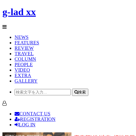
g-lad xx
NEWS
FEATURES
REVIEW
TRAVEL
COLUMN
PEOPLE
VIDEO
EXTRA
GALLERY
検索
CONTACT US
REGISTRATION
LOG IN