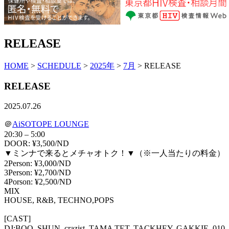
RELEASE
HOME
>
SCHEDULE
>
2025年
>
7月
> RELEASE
RELEASE
2025.07.26
＠
AiSOTOPE LOUNGE
20:30 – 5:00
DOOR: ¥3,500/ND
▼ミンナで来るとメチャオトク！▼（※一人当たりの料金）
2Person: ¥3,000/ND
3Person: ¥2,700/ND
4Porson: ¥2,500/ND
MIX
HOUSE, R&B, TECHNO,POPS
[CAST]
DJ:BOO, SHUN, crazist, TAMA TET, TACKHEY, GAKKIE, 010