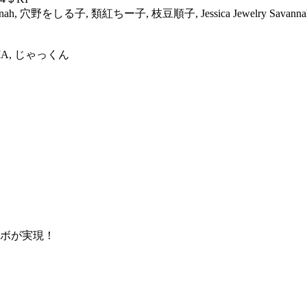
nah, 穴野をしる子, 類紅ちー子, 枝豆順子, Jessica Jewelry Savann
AZUMA, じゃっくん
、
ラボが実現！