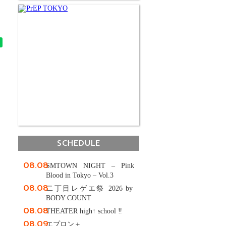
SCHEDULE
08.08
SMTOWN NIGHT – Pink
Blood in Tokyo – Vol.3
08.08
二丁目レゲエ祭 2026 by
BODY COUNT
08.08
THEATER high↑ school ‼
08.09
エプロン＋