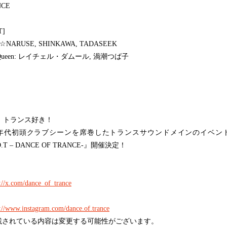
NCE
T]
M☆NARUSE, SHINKAWA, TADASEEK
gQueen: レイチェル・ダムール, 渦潮つば子
！トランス好き！
00年代初頭クラブシーンを席巻したトランスサウンドメインのイベン
O.T – DANCE OF TRANCE-』開催決定！
s://x.com/dance_of_trance
s://www.instagram.com/dance.of.trance
載されている内容は変更する可能性がございます。