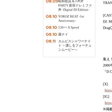
08.09
昭和歌謡 & J-POP
TRA
PARTY 新宿ドレミファ
丼 -Digital DJ Edition-
[CAS
08.10
YOROZ BEAT -1st
Anniversary-
DJ: 
08.10
130++ X Speed
Dra
08.10
露ナイ
08.11
カムピスシャワーナイ
ト ～濃しるフォーチュ
ンムーピー～
集え
20
『D.
[X]
http
[IG]
http
※掲