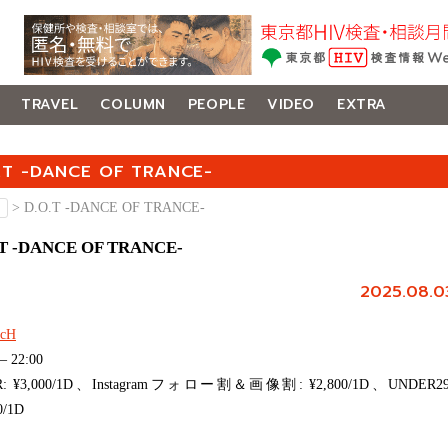
TRAVEL
COLUMN
PEOPLE
VIDEO
EXTRA
.T -DANCE OF TRANCE-
月
> D.O.T -DANCE OF TRANCE-
.T -DANCE OF TRANCE-
2025.08.0
rcH
 – 22:00
R: ¥3,000/1D、Instagramフォロー割＆画像割: ¥2,800/1D、UNDER29
0/1D