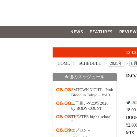
NEWS
FEATURES
REVIEW
GALLERY
D.O
HOME
>
SCHEDULE
>
2025年
>
8
D.O
今後のスケジュール
08.08
SMTOWN NIGHT – Pink
Blood in Tokyo – Vol.3
08.08
＠
A
二丁目レゲエ祭 2026
by BODY COUNT
18:00
08.08
THEATER high↑ school
DOO
‼
¥2,00
08.09
エプロン＋
MIX