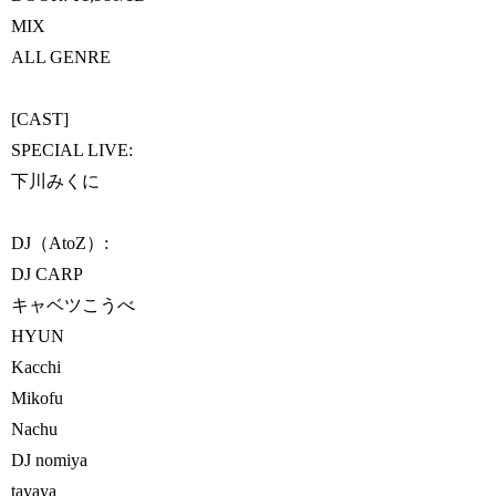
MIX
ALL GENRE
[CAST]
SPECIAL LIVE:
下川みくに
DJ（AtoZ）:
DJ CARP
キャベツこうべ
HYUN
Kacchi
Mikofu
Nachu
DJ nomiya
tayaya