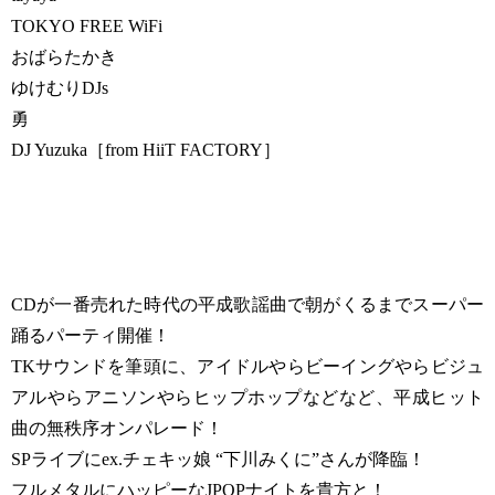
TOKYO FREE WiFi
おばらたかき
ゆけむりDJs
勇
DJ Yuzuka［from HiiT FACTORY］
CDが一番売れた時代の平成歌謡曲で朝がくるまでスーパー
踊るパーティ開催！
TKサウンドを筆頭に、アイドルやらビーイングやらビジュ
アルやらアニソンやらヒップホップなどなど、平成ヒット
曲の無秩序オンパレード！
SPライブにex.チェキッ娘 “下川みくに”さんが降臨！
フルメタルにハッピーなJPOPナイトを貴方と！