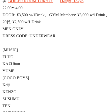
@
BOILER ROOM TOKYO
+
D-light, Tokyo
22:00〜4:00
DOOR: ¥3,500 w/1Drink、GYM Members: ¥3,000 w/1Drink、
20代: ¥2,500 w/1 Drink
MEN ONLY
DRESS CODE: UNDERWEAR
[MUSIC]
FUJIO
KAZUbou
YUME
[GOGO BOYS]
Keiji
KENZO
SUSUMU
TEN