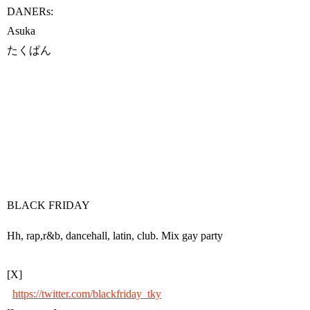
DANERs:
Asuka
たくぱん
BLACK FRIDAY
Hh, rap,r&b, dancehall, latin, club. Mix gay party
[X]
https://twitter.com/blackfriday_tky