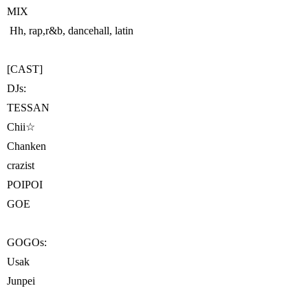
MIX
Hh, rap,r&b, dancehall, latin
[CAST]
DJs:
TESSAN
Chii☆
Chanken
crazist
POIPOI
GOE
GOGOs:
Usak
Junpei