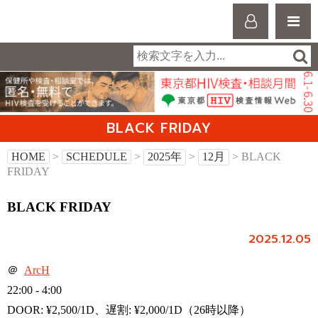
BLACK FRIDAY
HOME
>
SCHEDULE
>
2025年
>
12月
> BLACK
FRIDAY
BLACK FRIDAY
2025.12.05
＠
ArcH
22:00 - 4:00
DOOR: ¥2,500/1D、遅割: ¥2,000/1D（26時以降）