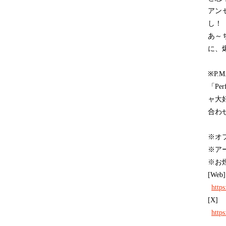
アン
し！
あ～
に、
※P.
「Pe
ャ大好
合わ
※オ
※ア
※お
[Web]
https
[X]
http