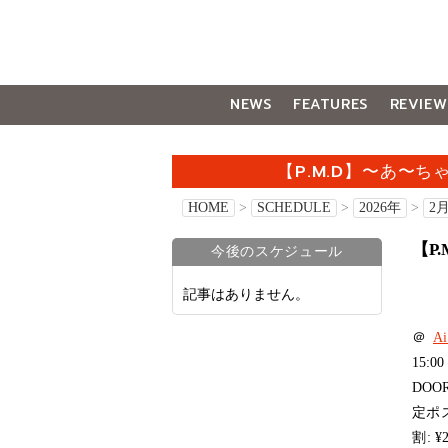
NEWS
FEATURES
REVIEW
GALLERY
【P.M.D】〜あ〜
HOME
>
SCHEDULE
>
2026年
>
2
【P
今後のスケジュール
記事はありません。
＠
A
15:00
DOOR
定ポ
割: