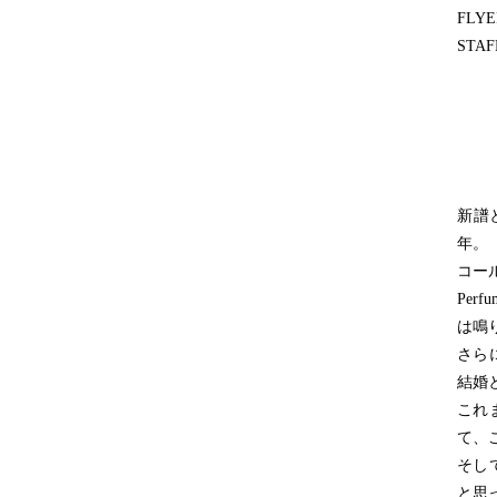
FLYER
STAF
新譜
年。
コー
Pe
は鳴
さら
結婚
これ
て、
そし
と思