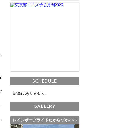
5
愛
SCHEDULE
ご
記事はありません。
GALLERY
し
い
レインボープライドたからづか2026