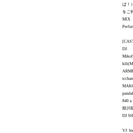
ば！）
をご
MIX
Perfu
[CAS
DJ:
Mikof
kili(M
ARM
icchan
MAK
panda
840 a.
助川
DJ SH
VJ: hi