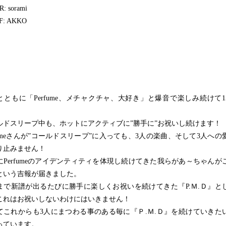
: sorami
F: AKKO
とともに「Perfume、メチャクチャ、大好き」と爆音で楽しみ続けて1
ルドスリープ中も、ホットにアクティブに”勝手に”お祝いし続けます！
rfumeさんが”コールドスリープ”に入っても、3人の楽曲、そして3人への
り止みません！
にPerfumeのアイデンティティを体現し続けてきた我らがあ～ちゃんが
という吉報が届きました。
まで新譜が出るたびに勝手に楽しくお祝いを続けてきた『P.Ｍ.Ｄ』と
これはお祝いしないわけにはいきません！
てこれからも3人にまつわる事のある毎に『Ｐ.Ｍ.Ｄ』を続けていきた
っています。