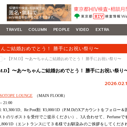
TRAVEL
COLUMN
PEOPLE
VIDEO
EXTRA
ちゃんご結婚おめでとう！ 勝手にお祝い祭り〜
月
> 【P.M.D】〜あ〜ちゃんご結婚おめでとう！ 勝手にお祝い祭り〜
.M.D】〜あ〜ちゃんご結婚おめでとう！ 勝手にお祝い祭り
2026.02.1
iSOTOPE LOUNGE
（MAIN FLOOR）
 – 21:00
: ¥3,300/1D、Re:Post割: ¥3,000/1D（P.M.DのXアカウントをフォロー＆
ストのリポストを受付でご提示ください）、3人合わせて、Perfumeで
 ¥2,800/1D（エントランスにて３名様でお馴染みのご挨拶をしてくださ