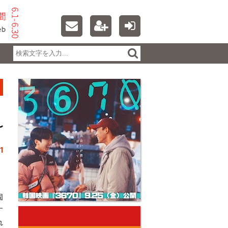
〜
1
固
す
れ