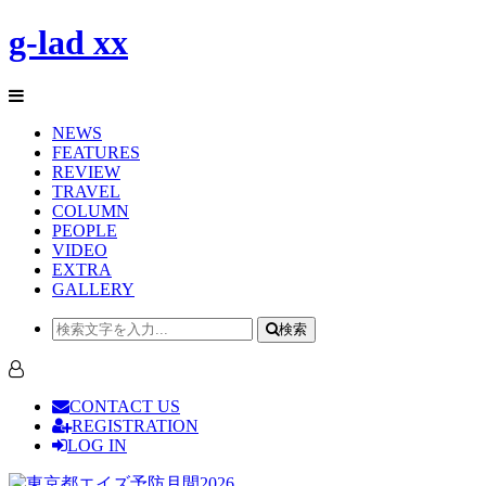
g-lad xx
NEWS
FEATURES
REVIEW
TRAVEL
COLUMN
PEOPLE
VIDEO
EXTRA
GALLERY
検索
CONTACT US
REGISTRATION
LOG IN