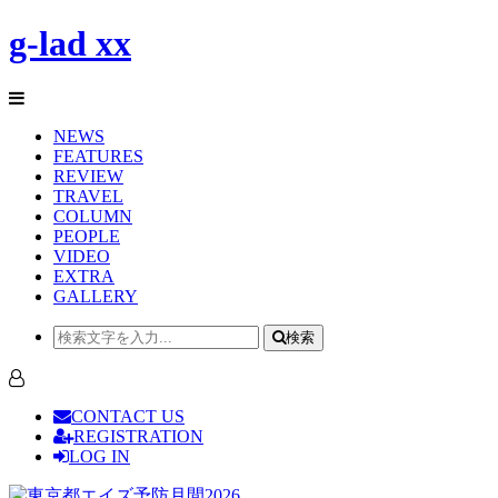
g-lad xx
NEWS
FEATURES
REVIEW
TRAVEL
COLUMN
PEOPLE
VIDEO
EXTRA
GALLERY
検索
CONTACT US
REGISTRATION
LOG IN