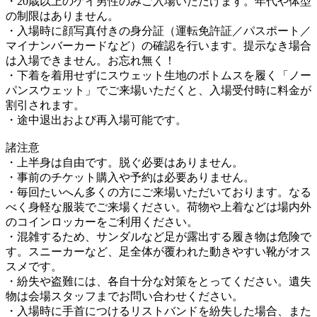
・20歳以上のゲイ男性のみご入場いただけます。年代や体型
の制限はありません。
・入場時に顔写真付きの身分証（運転免許証／パスポート／
マイナンバーカードなど）の確認を行います。提示なき場合
は入場できません。お忘れ無く！
・下着を着用せずにスウェット生地のボトムスを履く「ノー
パンスウェット」でご来場いただくと、入場受付時に料金が
割引されます。
・途中退出および再入場可能です。
諸注意
・上半身は自由です。脱ぐ必要はありません。
・事前のチケット購入や予約は必要ありません。
・毎回たいへん多くの方にご来場いただいております。なる
べく身軽な服装でご来場ください。荷物や上着などは場内外
のコインロッカーをご利用ください。
・混雑するため、サンダルなど足が露出する履き物は危険で
す。スニーカーなど、足全体が覆われた動きやすい靴がオス
スメです。
・紛失や盗難には、各自十分な対策をとってください。遺失
物は会場スタッフまでお問い合わせください。
・入場時に手首につけるリストバンドを紛失した場合、また