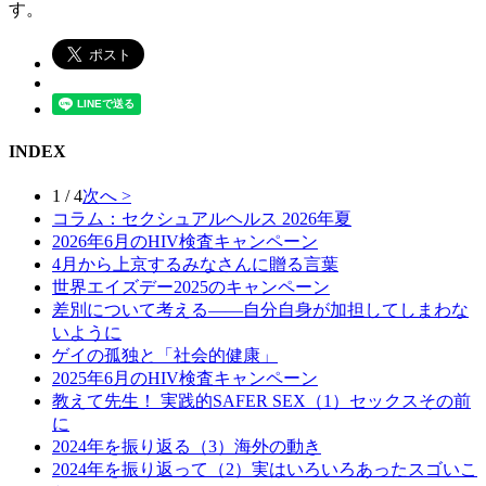
す。
INDEX
1 / 4
次へ >
コラム：セクシュアルヘルス 2026年夏
2026年6月のHIV検査キャンペーン
4月から上京するみなさんに贈る言葉
世界エイズデー2025のキャンペーン
差別について考える――自分自身が加担してしまわな
いように
ゲイの孤独と「社会的健康」
2025年6月のHIV検査キャンペーン
教えて先生！ 実践的SAFER SEX（1）セックスその前
に
2024年を振り返る（3）海外の動き
2024年を振り返って（2）実はいろいろあったスゴいこ