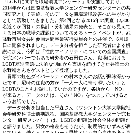
「LGBTに関する職場環境アンケート」を実施しており、
2014年からは国際基督教大学ジェンダー研究センターとの共
同研究として実施、そのデータを職場環境改善への手がかり
として活動してきました。第4回となる2016年の調査（2,300
名近くが回答）の集計・分析結果の発表と、そこから見えて
くる日本の職場の課題について考えるトークイベントが、武
蔵野市男女共同参画週間事業実行委員会との共催で、6月19
日に開催されました。データ分析を担当した研究者による解
説に加え、今回は「性的マイノリティについての全国調査」
研究メンバーでもある研究者の石田仁さん、職場における
LGBT差別問題に法的な側面から支援を続けてきた弁護士の
永野靖さんもゲストとして登壇しました。
冒頭の虹色ダイバーシティの村木さんのお話が興味深かっ
たです。尼崎の住職の方が「一人一人に寄り添いたい」と
LGBTのこともお話ししていたのですが、各所から「NO」
が来ると、データの力は、その「NO」をつぶしていけると
いうお話でした。
データ分析を担当した平森さん（ワシントン大学大学院社
会学研究科博士前期課程、国際基督教大学ジェンダー研究セ
ンター 研究メンバー）は、LGBTの問題は社会全体の問題だ
と語りました。男女の格差もそうだが、制度的なひずみが表
れている、働く人はストレート男性という中心自体を考え直