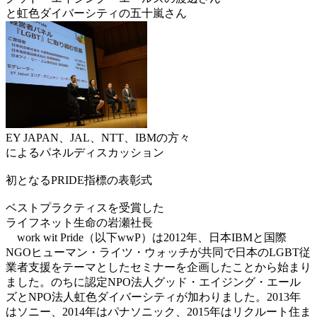
と虹色ダイバーシティの五十嵐さん
EY JAPAN、JAL、NTT、IBMの方々
によるパネルディスカッション
初となるPRIDE指標の表彰式
ベストプラクティスを受賞した
ライフネット生命の岩瀬社長
work wit Pride（以下wwP）は2012年、日本IBMと国際
NGOヒューマン・ライツ・ウォッチが共同で日本のLGBT従
業者支援をテーマとしたセミナーを企画したことから始まり
ました。のちに認定NPO法人グッド・エイジング・エール
ズとNPO法人虹色ダイバーシティが加わりました。2013年
はソニー、2014年はパナソニック、2015年はリクルート住ま