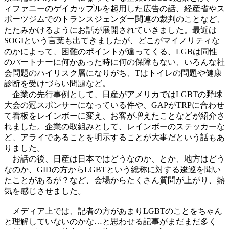
ィファニーのゲイカップルを起用した広告の話、経産省やス
ポーツジムでのトランスジェンダー関連の裁判のことなど、
たたみかけるようにお話が展開されていきました。最近は
SOGIという言葉も出てきましたが、どこがマイノリティな
のかによって、困難のポイントが違ってくる、LGBは同性
のパートナーに何かあった時に何の保障もない、いろんな社
会問題のハイリスク層になりがち、Tはトイレの問題や健康
診断を受けづらい問題など。
企業の先行事例として、日産がアメリカではLGBTの野球
大会の冠スポンサーになっている件や、GAPがTRPに合わせ
て看板をレインボーに変え、お客が増えたことなどが紹介さ
れました。企業の取組みとして、レインボーのステッカーな
ど、アライであることを明示することが大事だという話もあ
りました。
お話の後、日産は日本ではどうなのか、とか、地方はどう
なのか、GIDの方からLGBTという総称に対する逡巡を聞い
たことがあるが？など、会場からたくさん質問が上がり、熱
気を感じさせました。
メディア上では、記者の方があまりLGBTのことをちゃん
と理解していないのかな…と思わせる記事がまだまだ多く