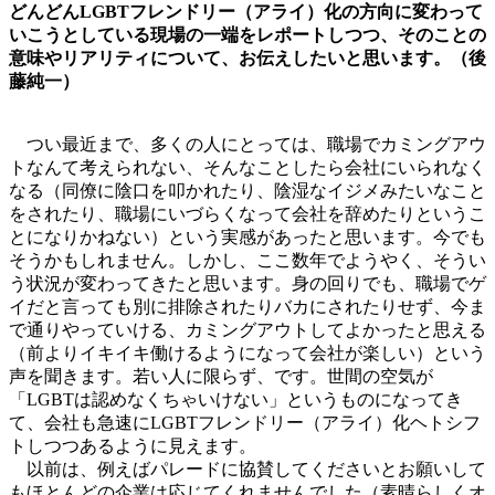
どんどんLGBTフレンドリー（アライ）化の方向に変わって
いこうとしている現場の一端をレポートしつつ、そのことの
意味やリアリティについて、お伝えしたいと思います。（後
藤純一）
つい最近まで、多くの人にとっては、職場でカミングアウ
トなんて考えられない、そんなことしたら会社にいられなく
なる（同僚に陰口を叩かれたり、陰湿なイジメみたいなこと
をされたり、職場にいづらくなって会社を辞めたりというこ
とになりかねない）という実感があったと思います。今でも
そうかもしれません。しかし、ここ数年でようやく、そうい
う状況が変わってきたと思います。身の回りでも、職場でゲ
イだと言っても別に排除されたりバカにされたりせず、今ま
で通りやっていける、カミングアウトしてよかったと思える
（前よりイキイキ働けるようになって会社が楽しい）という
声を聞きます。若い人に限らず、です。世間の空気が
「LGBTは認めなくちゃいけない」というものになってき
て、会社も急速にLGBTフレンドリー（アライ）化ヘトシフ
トしつつあるように見えます。
以前は、例えばパレードに協賛してくださいとお願いして
もほとんどの企業は応じてくれませんでした（素晴らしくオ