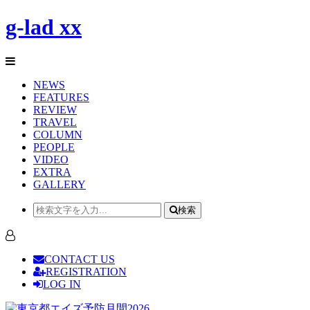
g-lad xx
NEWS
FEATURES
REVIEW
TRAVEL
COLUMN
PEOPLE
VIDEO
EXTRA
GALLERY
検索
CONTACT US
REGISTRATION
LOG IN