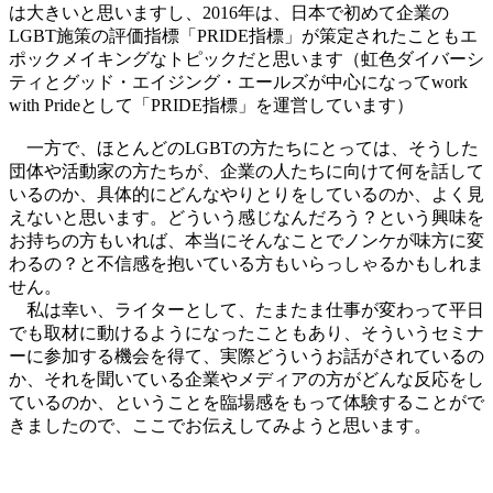
は大きいと思いますし、2016年は、日本で初めて企業の
LGBT施策の評価指標「PRIDE指標」が策定されたこともエ
ポックメイキングなトピックだと思います（虹色ダイバーシ
ティとグッド・エイジング・エールズが中心になってwork
with Prideとして「PRIDE指標」を運営しています）
一方で、ほとんどのLGBTの方たちにとっては、そうした
団体や活動家の方たちが、企業の人たちに向けて何を話して
いるのか、具体的にどんなやりとりをしているのか、よく見
えないと思います。どういう感じなんだろう？という興味を
お持ちの方もいれば、本当にそんなことでノンケが味方に変
わるの？と不信感を抱いている方もいらっしゃるかもしれま
せん。
私は幸い、ライターとして、たまたま仕事が変わって平日
でも取材に動けるようになったこともあり、そういうセミナ
ーに参加する機会を得て、実際どういうお話がされているの
か、それを聞いている企業やメディアの方がどんな反応をし
ているのか、ということを臨場感をもって体験することがで
きましたので、ここでお伝えしてみようと思います。