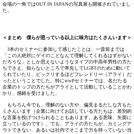
会場の一角ではOUT IN JAPANの写真展も開催されていまし
た。
＜まとめ 僕らが思っている以上に味方はたくさんいます＞
3本のセミナーに参加して感じたことは、一昔前までは
「この人絶対にゲイのことなんて理解してくれるはずがない
だろうな」としか思えないようなタイプの中高年男性の方た
ちでさえ、知らないところで率先してLGBTのために動いて
くれていたり、ビックリするほどフレンドリー（アライ）だ
ったということでした。特にwwPセミナーでは、名だたる
企業のトップの方たちがアライとして活動していることがわ
かり、感銘を受けました。
もちろん今でも、理解のない方や、偏見まるだしな方もた
くさんいます（企業に向けてお話している方たちは、差別的
な言葉を投げつけられることもあります。ある意味、矢面に
立っているのです）。でも、アライの方たちが、カミングア
ウトできない、あるいは社内でそこまで力を持っていない当