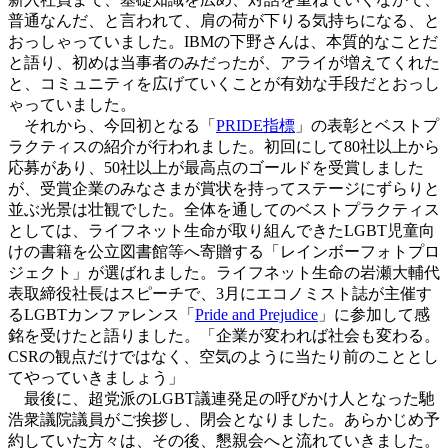
普通なんだ、と言われて、肩の荷が下りる気持ちになる、と
おっしゃっていました。IBMの下野さんは、本質的なことだ
と語り、初めは当事者のみだったが、アライが増えてくれた
と、コミュニティを広げていくことが有効な手段だとおっし
ゃっていました。
それから、今回初となる「
PRIDE指標
」の表彰とベストプ
ラクティスの紹介が行われました。初回にして80社以上から
応募があり、50社以上が最高点のゴールドを受賞しました
が、受賞企業のみなさまが賞状を持ってステージにずらりと
並ぶ光景は壮観でした。全体を通してのベストプラクティス
としては、ライフネット生命が取り組んできたLGBT児童向
けの書籍を公立図書館等へ寄贈する「レインボーフォトプロ
ジェクト」が選ばれました。ライフネット生命の岩瀬大輔代
表取締役社長はスピーチで、3月にエコノミスト誌が主催す
るLGBTカンファレンス「
Pride and Prejudice
」に参加して感
銘を受けたと語りました。「企業が変われば社会も変わる。
CSRの観点だけではなく、空気のように当たり前のこととし
てやっていきましょう」
最後に、超党派のLGBT議連発足の呼びかけ人となった馳
浩衆議院議員がご挨拶し、閉会となりました。あらかじめ予
約していた方々は、その後、懇親会へと流れていきました。