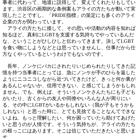
事者に代わって、地道に説得して、変えてくれたりもしてい
ます。渋谷区の画期的な条例案もアライの方たちが動いて実
現したことですし、「PRIDE指標」の策定にも多くのアライ
企業の方が関わっています。
アライの方たちに接して、その思いや活動の内容を知れば
知るほど、真剣にLGBTを支援する気持ちでやっているんだ
な、ということがひしひしと伝わってきます。決してLGBT
を食い物にしようなどとは思っていませんし、仕事だから仕
方なくやっているというわけでもないのです。
長年、ノンケにバカにされたりいじめられたりしてきた記
憶を持つ当事者にとっては、急にノンケが手のひらを返した
ようにニコニコしながら近づいてきたけど、きっと何か裏が
あるんじゃないか、信用できない、と感じてしまうかもしれ
ません。でも、例えば、そういうノンケさんたちにも子ども
がいたり、古くからの友人や同僚やいろんな人が周りにい
る、その中にLGBTがいるかもしれない（我が子もそうかも
しれない）と思った時に、とても見捨てることなんてできな
いよね、もっと理解したい、何か困っていたら助けてあげた
いと思うのが人情です。そういう気持ちが、アライの方たち
の根っこにはあります。そこは信じていただきたいと思いま
す。