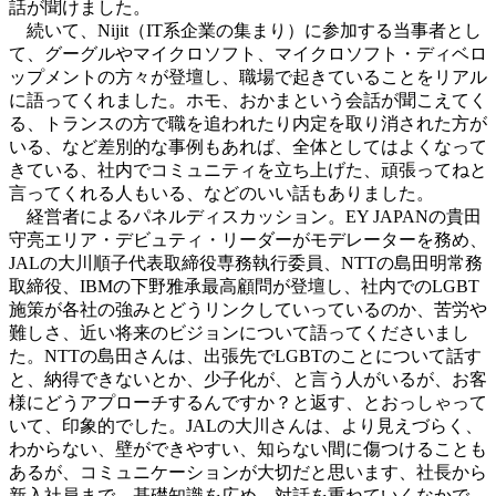
話が聞けました。
続いて、Nijit（IT系企業の集まり）に参加する当事者とし
て、グーグルやマイクロソフト、マイクロソフト・ディベロ
ップメントの方々が登壇し、職場で起きていることをリアル
に語ってくれました。ホモ、おかまという会話が聞こえてく
る、トランスの方で職を追われたり内定を取り消された方が
いる、など差別的な事例もあれば、全体としてはよくなって
きている、社内でコミュニティを立ち上げた、頑張ってねと
言ってくれる人もいる、などのいい話もありました。
経営者によるパネルディスカッション。EY JAPANの貴田
守亮エリア・デビュティ・リーダーがモデレーターを務め、
JALの大川順子代表取締役専務執行委員、NTTの島田明常務
取締役、IBMの下野雅承最高顧問が登壇し、社内でのLGBT
施策が各社の強みとどうリンクしていっているのか、苦労や
難しさ、近い将来のビジョンについて語ってくださいまし
た。NTTの島田さんは、出張先でLGBTのことについて話す
と、納得できないとか、少子化が、と言う人がいるが、お客
様にどうアプローチするんですか？と返す、とおっしゃって
いて、印象的でした。JALの大川さんは、より見えづらく、
わからない、壁ができやすい、知らない間に傷つけることも
あるが、コミュニケーションが大切だと思います、社長から
新入社員まで、基礎知識を広め、対話を重ねていくなかで、