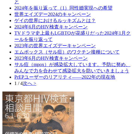
と
2024年を振り返って（1）同性婚実現への希望
世界エイズデー2024のキャンペーン
ゲイの世界におけるルッキズムとは？
2024年6月のHIV検査キャンペーン
TVドラマ史上最もLGBTQが花盛りだった2024年1月ク
ールを振り返って
2023年の世界エイズデーキャンペーン
エムポックス（サル痘）のワクチン接種について
2023年6月のHIV検査キャンペーン
サル痘（mpox）が感染拡大しています。予防に努め、
みんなで力を合わせて感染拡大を防いでいきましょう
PrEPユーザーのリアリティ――2022年の現在地
1 / 4
次へ >