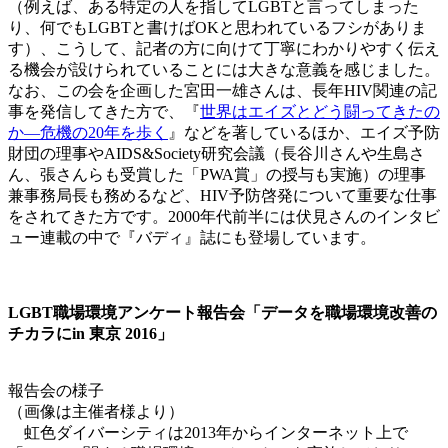
（例えば、ある特定の人を指してLGBTと言ってしまった
り、何でもLGBTと書けばOKと思われているフシがありま
す）、こうして、記者の方に向けて丁寧にわかりやすく伝え
る機会が設けられていることには大きな意義を感じました。
なお、この会を企画した宮田一雄さんは、長年HIV関連の記
事を発信してきた方で、『
世界はエイズとどう闘ってきたの
か―危機の20年を歩く
』などを著しているほか、エイズ予防
財団の理事やAIDS&Society研究会議（長谷川さんや生島さ
ん、張さんらも受賞した「PWA賞」の授与も実施）の理事
兼事務局長も務めるなど、HIV予防啓発について重要な仕事
をされてきた方です。2000年代前半には伏見さんのインタビ
ュー連載の中で『バディ』誌にも登場しています。
LGBT職場環境アンケート報告会「データを職場環境改善の
チカラにin 東京 2016」
報告会の様子
（画像は主催者様より）
虹色ダイバーシティは2013年からインターネット上で