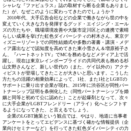
シャレな『ファビュラス』誌の取材すら断る企業もありまし
た）が、なぜこのように変わってきたのでしょうか？
2010年代、大手広告会社などの企業で働きながら世の中を
変えていく大きな力を発揮するグッド・エイジング・エール
ズの方たちや、職場環境改善や大阪市淀川区との連携で素晴
らしい成果を挙げた虹色ダイバーシティの村木さん、東京デ
ィズニーリゾートでの同性結婚式や多数の著書・講演・メデ
ィア露出などで認知度を高めてきた東小雪さん＆増原裕子さ
ん、『ハートネットTV』でMCを務めるなどメディア上で活
躍し、現在は東京レインボープライドの共同代表も務める杉
山文野さんなど、新しい世代の（また、ゲイ以外の）アクテ
ィビストが登場してきたことが大きいと思います。こうした
方たちの活躍の相乗効果によって、1社、また1社とLGBTの
サポートに乗り出す企業が現れ、2015年に渋谷区が同性パー
トナーシップ証明を条例化した（同性パートナーシップを婚
姻と同等と初めて公に認めた）ことが起爆剤となって、次々
に大手企業がLGBTフレンドリー（アライ）化へとシフトす
るようになってきた、と言えるでしょう。
企業のLGBT施策という観点では、やはり、地道に当事者
アンケートをとってエビデンスに基づく確かな情報提供（企
業向けセミナーなど）を行ってきた虹色ダイバーシティの力