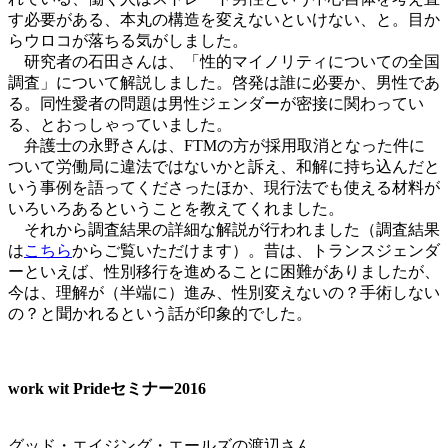
す必要がある、本丸の構造を変えないといけない、と。目か
らウロコが落ちる気がしました。
研究者の石田さんは、「性的マイノリティについての全国
調査」について解説しました。啓発は誰に必要か、男性であ
る。同性愛者の問題は男性ジェンダーが密接に関わってい
る、とおっしゃっていました。
弁護士の永野さんは、FTMの方が採用取消となった件に
ついて労働局に違法ではないかと訴え、和解に持ち込んだと
いう事例を語ってくださったほか、現行法でも使える材料が
いろいろあるということを教えてくれました。
それから調査結果の詳細な解説が行われました（調査結果
は
こちら
からご覧いただけます）。昔は、トランスジェンダ
ーといえば、性別移行を進めることに困難がありましたが、
今は、理解が（半端に）進み、性別変えないの？手術しない
の？と聞かれるという話が印象的でした。
work wit Prideセミナー2016
グッド・エイジング・エールズの渡辺さん