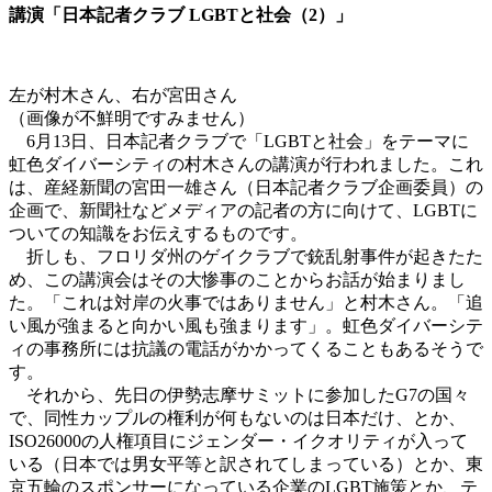
講演「日本記者クラブ LGBTと社会（2）」
左が村木さん、右が宮田さん
（画像が不鮮明ですみません）
6月13日、日本記者クラブで「LGBTと社会」をテーマに
虹色ダイバーシティの村木さんの講演が行われました。これ
は、産経新聞の宮田一雄さん（日本記者クラブ企画委員）の
企画で、新聞社などメディアの記者の方に向けて、LGBTに
ついての知識をお伝えするものです。
折しも、フロリダ州のゲイクラブで銃乱射事件が起きたた
め、この講演会はその大惨事のことからお話が始まりまし
た。「これは対岸の火事ではありません」と村木さん。「追
い風が強まると向かい風も強まります」。虹色ダイバーシテ
ィの事務所には抗議の電話がかかってくることもあるそうで
す。
それから、先日の伊勢志摩サミットに参加したG7の国々
で、同性カップルの権利が何もないのは日本だけ、とか、
ISO26000の人権項目にジェンダー・イクオリティが入って
いる（日本では男女平等と訳されてしまっている）とか、東
京五輪のスポンサーになっている企業のLGBT施策とか、テ