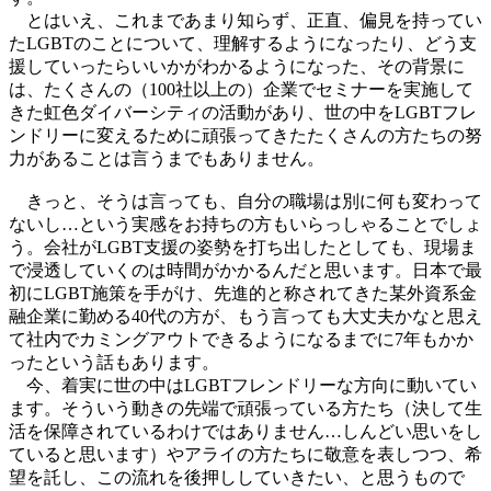
とはいえ、これまであまり知らず、正直、偏見を持ってい
たLGBTのことについて、理解するようになったり、どう支
援していったらいいかがわかるようになった、その背景に
は、たくさんの（100社以上の）企業でセミナーを実施して
きた虹色ダイバーシティの活動があり、世の中をLGBTフレ
ンドリーに変えるために頑張ってきたたくさんの方たちの努
力があることは言うまでもありません。
きっと、そうは言っても、自分の職場は別に何も変わって
ないし…という実感をお持ちの方もいらっしゃることでしょ
う。会社がLGBT支援の姿勢を打ち出したとしても、現場ま
で浸透していくのは時間がかかるんだと思います。日本で最
初にLGBT施策を手がけ、先進的と称されてきた某外資系金
融企業に勤める40代の方が、もう言っても大丈夫かなと思え
て社内でカミングアウトできるようになるまでに7年もかか
ったという話もあります。
今、着実に世の中はLGBTフレンドリーな方向に動いてい
ます。そういう動きの先端で頑張っている方たち（決して生
活を保障されているわけではありません…しんどい思いをし
ていると思います）やアライの方たちに敬意を表しつつ、希
望を託し、この流れを後押ししていきたい、と思うもので