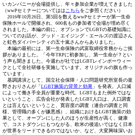
いカンパニーが会場提供し、年々参加企業が増えてきました
（wwPセミナーについてはは
こちら
をご参照ください）
2016年10月26日、第5回を数えるwwPセミナーが第一生命
保険ホールで開催され、600名もの参加者で会場が埋め尽く
されました。本編の前に、オプションでLGBTの基礎知識に
ついてのお話が、グッド・エイジング・エールズの渡辺さん
と虹色ダイバーシティの五十嵐さんからありました。
本編の最初には、第一生命保険の武富取締役常務からご挨
拶がありました。「今年TRPに初参加し、第一生命が？とい
う声も聞きました。今週わが社ではLGBTレインボーウィー
クとして全社研修を実施しています。オリジナルの旗も作っ
ています」
基調講演として、国立社会保障・人口問題研究所室長の釜
野さおりさんが「
LGBT施策の背景と効果
」を発表。人口減
によって働き手全員が重要な時代、LGBTもまた例外ではな
いということ、広告会社が発表したLGBT人口は、人口調査
とは言えないということ、寛容度の調査（連合の調査と同
様、管理職の多くが嫌悪感）、組織におけるLGBT施策の効
果として、オープンにした人のほうが生産性が高く、健康
で、コストダウンにもつながる、欧米の後追いではなく日本
が世界をリードできるのではないか、など、大変興味深いお