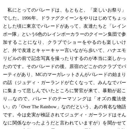
私にとってのパレードは、もともと、「楽しいお祭り」
でした。1996年、ドラァグクイーンをやりはじめてちょっ
とした頃に東京でパレードがあって、友達たちと「レイン
ボー隊」という6色のレインボーカラーのクイーン集団で参
加することになり、クラブでショーをやるのも楽しいけ
ど、外で友達とキャーキャー言いながら歩いて、ハナエモ
リビルの前で記念写真を撮ったりするのが本当に楽しかっ
たのです。そのパレードの後、原宿のどこかのクラブでパ
ーティがあり、MCのマーガレットさんがパレードの始まり
の話（ジュディ・ガーランドが亡くなって、みんなでバー
に集まって悲しんでいたところに警官が来て、暴動が起こ
り…なので、パレードのテーマソングは「オズの魔法使
い」の「Over The Rainbow」なのだという、あの有名な物語
です。今は史実が検証されてジュディ・ガーランドはそん
なに関係なかったようだと言われていますが）を聞かせて