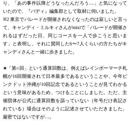
り、「あの事件以降どうなったんだろう…」と気になって
いたので、『バディ』編集部として取材に伺いました。
※2 東京でパレードが開催されなくなったのは寂しいと言っ
て、キャンディ・ミルキィさんがmixiで「パレードが開催さ
れるはずだった日、同じコースを一人で歩こうと思いま
す」と表明し、それに賛同した6〜7人くらいの方たちがキ
ャンディさんと一緒に歩きました。
★「第○回」という通算回数は、例えばレインボーマーチ札
幌が16回開催されて日本最多であるということや、今年ピ
ンクドット沖縄が10回記念であるということが見てわかる
という意味があるため、つけることにしました。ただ、主
催団体が公式に通算回数を謳っていない（年号だけ表記さ
れている）場合はそのように記述させていただきました。
厳密ではないですが…。