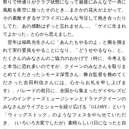
祭りで仲通りがクラブ状態になって最後にみんなで一斉に
風船を夜空に放ったそのとき…まさかの花火が上がって、
その素敵すぎるサプライズにみんな号泣して抱き合ったり
してた、あの感動はずっと忘れません…。「ゲイに生まれ
てよかった」と心から思えました。
翌年は福島光生さんに「あんたもやるのよ」と腕を掴ま
れて実行委員をやることになり、「どうせやるなら」と、
たくさんのみなさんのご協力のおかげで（特に、今考える
と本当に恐れ多いのですが、クイーンのみなさんを取りま
とめてくださったシモーヌ深雪さん、舞台監督を務めてく
ださった吉田利信さんには、心からお礼を申し上げま
す）、パレードの前日に、全国から集まったゲイやレズビ
アンのインディーズミュージシャンとドラァグクイーンの
みなさんがライブとショーを繰り広げる「GLORY」という
「ウィッグストック」のようなフェスをやらせていただ
き、（いろいろ大変でしたが）素晴らしい1日になったと自