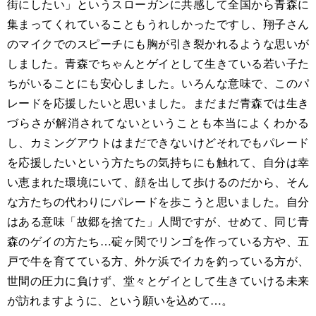
街にしたい」というスローガンに共感して全国から青森に
集まってくれていることもうれしかったですし、翔子さん
のマイクでのスピーチにも胸が引き裂かれるような思いが
しました。青森でちゃんとゲイとして生きている若い子た
ちがいることにも安心しました。いろんな意味で、このパ
レードを応援したいと思いました。まだまだ青森では生き
づらさが解消されてないということも本当によくわかる
し、カミングアウトはまだできないけどそれでもパレード
を応援したいという方たちの気持ちにも触れて、自分は幸
い恵まれた環境にいて、顔を出して歩けるのだから、そん
な方たちの代わりにパレードを歩こうと思いました。自分
はある意味「故郷を捨てた」人間ですが、せめて、同じ青
森のゲイの方たち…碇ヶ関でリンゴを作っている方や、五
戸で牛を育てている方、外ケ浜でイカを釣っている方が、
世間の圧力に負けず、堂々とゲイとして生きていける未来
が訪れますように、という願いを込めて…。