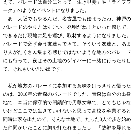
えて、パレードは自分にとって「生き甲斐」や「ライフワ
ーク」のようなイベントになりました。
あ、大阪でもやるんだ、名古屋でも始まったね、神戸の
パレードのやり方はすごい、発明だね！といった感じで、
できるだけ現地に足を運び、取材するようになりました。
パレードで必ず会う友達もできて。そういう友達と、あま
り人がたくさん集まる感じではないような地方のパレード
にも行って、夜はその土地のゲイバーに一緒に行ったりし
て。それもいい思い出です。
私が地方のパレードに参加する意味をはっきりと悟った
のは、2018年の青森のパレードでした。青森は自分の出身
地で、本当に保守的で閉鎖的で男尊女卑で、とてもじゃな
いけどここでは生きていけないと思って高校を卒業すると
同時に家を出たので、そんな土地で、たった3人で歩き始め
た仲間がいたことに胸を打たれましたし、「故郷を帰れる