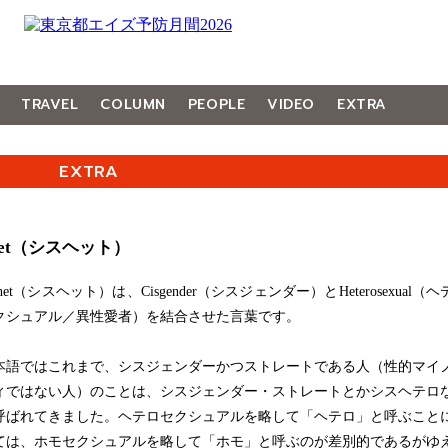
TRAVEL
COLUMN
PEOPLE
VIDEO
EXTRA
EXTRA
shet（シスヘット）
het（シスヘット）は、Cisgender（シスジェンダー）とHeterosexual（ヘ
クシュアル／異性愛者）を結合させた言葉です。
語ではこれまで、シスジェンダーかつストレートである人（性的マイ
ィではない人）のことは、シスジェンダー・ストレートとかシスヘテロ
呼ばれてきました。ヘテロセクシュアルを略して「ヘテロ」と呼ぶこと
ては、ホモセクシュアルを略して「ホモ」と呼ぶのが差別的であるがゆ