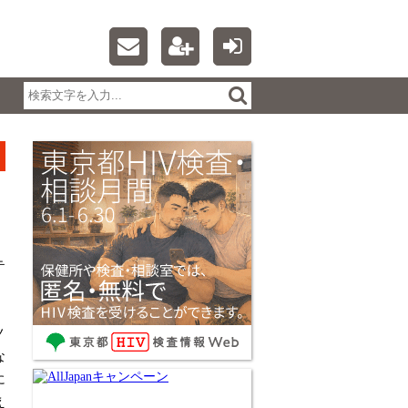
テ
ノ
な
に
え