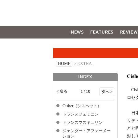
NEWS
FEATURES
REVIEW
GALLERY
HOME
> EXTRA
Ci
INDEX
Cis
< 戻る
1 / 10
次へ >
ロセ
Cishet（シスヘット）
日本
トランスフェミニン
リテ
トランスマスキュリン
どと
ジェンダー・アファーメー
対し
ション