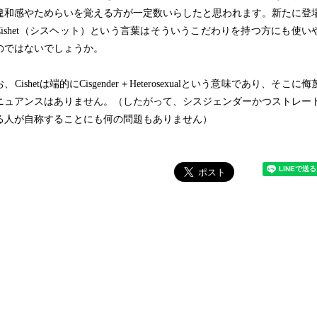
違和感やためらいを覚える方が一定数いらしたと思われます。新たに登
Cishet（シスヘット）という言葉はそういうこだわりを持つ方にも使い
のではないでしょうか。
Cishetは端的にCisgender＋Heterosexualという意味であり、そこに侮
ニュアンスはありません。（したがって、シスジェンダーかつストレー
る人が自称することにも何の問題もありません）