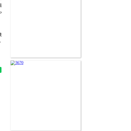
場
や
蔑
ト