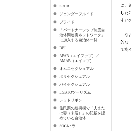
に、
SRHR
した
ジェンダーフルイド
すい
プライド
「パートナーシップ制度自
なお、
治体間連携ネットワーク」
に加入する自治体一覧
的な
DEI
であ
AFAB（エイファブ）／
AMAB（エイマブ）
オムニセクシュアル
ポリセクシュアル
バイセクシュアル
LGBTQツーリズム
レッドリボン
住民票の続柄欄で「夫また
は妻（未届）」の記載を認
めている自治体
SOGIハラ