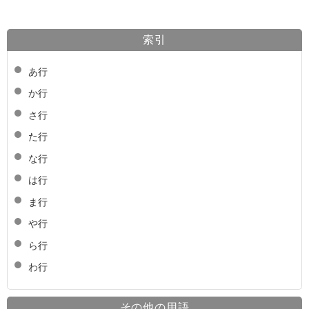
索引
あ行
か行
さ行
た行
な行
は行
ま行
や行
ら行
わ行
その他の用語