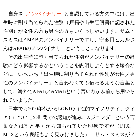
自身を
ノンバイナリー
と自認している方の中には、出
生時に割り当てられた性別（戸籍や出生証明書に記された
性別）が女性の方も男性の方もいらっしゃいます。サム・
スミスはAMABのノンバイナリーですし、宇多田ヒカルさ
んはAFABのノンバイナリーということになります。
その出生時に割り当てられた性別がノンバイナリーの経
験にどう影響するかということを説明しようとする場合な
どに、いちいち「出生時に割り当てられた性別が女性／男
性のノンバイナリー」と言わなくても伝わるような言葉と
して、海外でAFAB／AMABという言い方が以前から用いら
れていました。
日本でも2010年代からLGBTQ（性的マイノリティ、クィ
ア）についての世間での認知が進み、Xジェンダーという言
葉などは割と早くから知られていた印象ですが（FTX、
MTXという表記もよく見かけました）、サム・スミスがノ