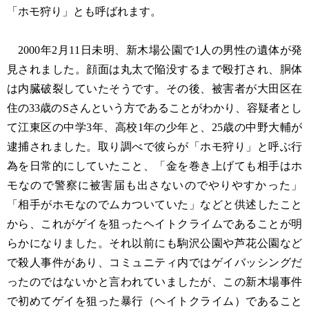
「ホモ狩り」とも呼ばれます。
2000年2月11日未明、新木場公園で1人の男性の遺体が発
見されました。顔面は丸太で陥没するまで殴打され、胴体
は内臓破裂していたそうです。その後、被害者が大田区在
住の33歳のSさんという方であることがわかり、容疑者とし
て江東区の中学3年、高校1年の少年と、25歳の中野大輔が
逮捕されました。取り調べで彼らが「ホモ狩り」と呼ぶ行
為を日常的にしていたこと、「金を巻き上げても相手はホ
モなので警察に被害届も出さないのでやりやすかった」
「相手がホモなのでムカついていた」などと供述したこと
から、これがゲイを狙ったヘイトクライムであることが明
らかになりました。それ以前にも駒沢公園や芦花公園など
で殺人事件があり、コミュニティ内ではゲイバッシングだ
ったのではないかと言われていましたが、この新木場事件
で初めてゲイを狙った暴行（ヘイトクライム）であること