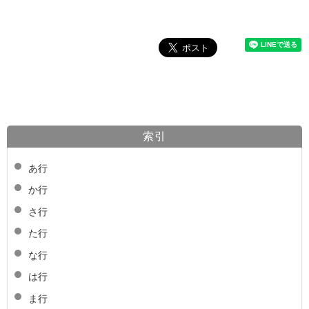
索引
あ行
か行
さ行
た行
な行
は行
ま行