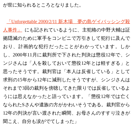
が世に知られるところとなりました。
「Unforgettable 2000/2/11 新木場 夢の島ゲイバッシング殺
人事件」
にも記されているように、主犯格の中野大輔は証
拠隠滅のために軍手をコンビニで万引きして犯行に及んで
おり、計画的な犯行だったことがわかっています。しか
し、2000年11月に裁判所で下された判決は懲役12年で、シ
ンジさんは「人を殺しておいて懲役12年とは軽すぎる」と
思ったそうです。裁判官は「本人は反省している」として
求刑の15年から12年に減刑したそうですが、シンジさんは
それまで3回の裁判を傍聴してきた限りでは反省しているよ
うには思えなかったと語っています。「懲役12年では亡く
なられたSさんや遺族の方がかわいそうである。裁判官から
12年の判決が言い渡された瞬間、お母さんのすすり泣きが
聞こえ、自分も涙がでてしまった」