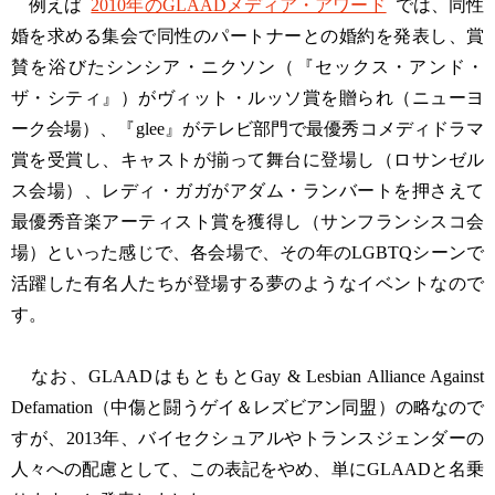
例えば
2010年のGLAADメディア・アワード
では、同性
婚を求める集会で同性のパートナーとの婚約を発表し、賞
賛を浴びたシンシア・ニクソン（『セックス・アンド・
ザ・シティ』）がヴィット・ルッソ賞を贈られ（ニューヨ
ーク会場）、『glee』がテレビ部門で最優秀コメディドラマ
賞を受賞し、キャストが揃って舞台に登場し（ロサンゼル
ス会場）、レディ・ガガがアダム・ランバートを押さえて
最優秀音楽アーティスト賞を獲得し（サンフランシスコ会
場）といった感じで、各会場で、その年のLGBTQシーンで
活躍した有名人たちが登場する夢のようなイベントなので
す。
なお、GLAADはもともとGay & Lesbian Alliance Against
Defamation（中傷と闘うゲイ＆レズビアン同盟）の略なので
すが、2013年、バイセクシュアルやトランスジェンダーの
人々への配慮として、この表記をやめ、単にGLAADと名乗