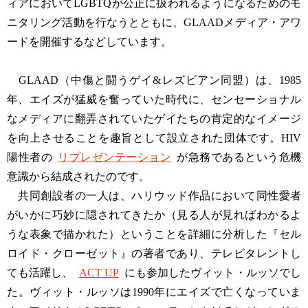
ィアにおいてLGBTQが公正に扱われるようになるためのモ
ニタリング活動を行なうとともに、GLAADメディア・アワ
ードを開催するなどしています。
GLAAD（中傷と闘うゲイ&レズビアン同盟）は、1985
年、エイズが猛威を奮っていた時代に、センセーショナル
なメディアに翻弄されていたゲイたちの肯定的なイメージ
を向上させることを趣旨として設立された団体です。HIV
陽性者の
リプレゼンテーション
が急務であるという危機
意識から結成されたのです。
共同創設者の一人は、ハリウッド作品において同性愛者
がいかに巧妙に隠されてきたか（見る人が見ればわかるよ
うな表象で描かれた）ということを詳細に分析した『セル
ロイド・クローゼット』の著者であり、テレビタレントし
ても活躍し、
ACT UP
にも参加したヴィット・ルッソでし
た。ヴィット・ルッソは1990年にエイズで亡くなっていま