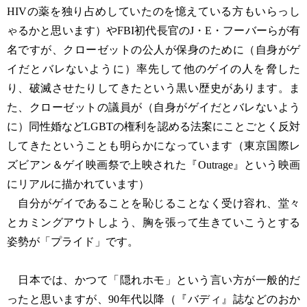
HIVの薬を独り占めしていたのを憶えている方もいらっし
ゃるかと思います）やFBI初代長官のJ・E・フーバーらが有
名ですが、クローゼットの公人が保身のために（自身がゲ
イだとバレないように）率先して他のゲイの人を脅した
り、破滅させたりしてきたという黒い歴史があります。ま
た、クローゼットの議員が（自身がゲイだとバレないよう
に）同性婚などLGBTの権利を認める法案にことごとく反対
してきたということも明らかになっています（東京国際レ
ズビアン＆ゲイ映画祭で上映された『Outrage』という映画
にリアルに描かれています）
自分がゲイであることを恥じることなく受け容れ、堂々
とカミングアウトしよう、胸を張って生きていこうとする
姿勢が「プライド」です。
日本では、かつて「隠れホモ」という言い方が一般的だ
ったと思いますが、90年代以降（『バディ』誌などのおか