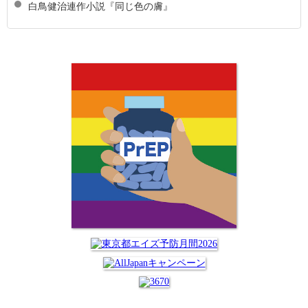
白鳥健治連作小説『同じ色の膚』