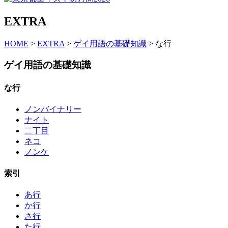
EXTRA
HOME
>
EXTRA
>
ゲイ用語の基礎知識
> な行
ゲイ用語の基礎知識
な行
ノンバイナリー
ナイト
二丁目
ネコ
ノンケ
索引
あ行
か行
さ行
た行