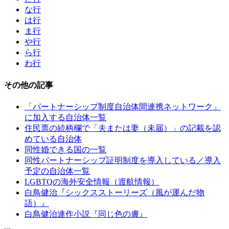
な行
は行
ま行
や行
ら行
わ行
その他の記事
「パートナーシップ制度自治体間連携ネットワーク」
に加入する自治体一覧
住民票の続柄欄で「夫または妻（未届）」の記載を認
めている自治体
同性婚できる国の一覧
同性パートナーシップ証明制度を導入している／導入
予定の自治体一覧
LGBTQの海外安全情報（渡航情報）
白鳥健治『シックスストーリーズ（風が運んだ物
語）』
白鳥健治連作小説『同じ色の膚』