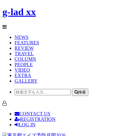
g-lad xx
NEWS
FEATURES
REVIEW
TRAVEL
COLUMN
PEOPLE
VIDEO
EXTRA
GALLERY
検索
CONTACT US
REGISTRATION
LOG IN