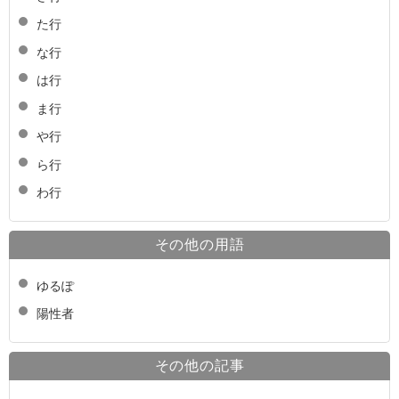
た行
な行
は行
ま行
や行
ら行
わ行
その他の用語
ゆるぽ
陽性者
その他の記事