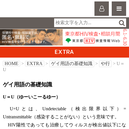
EXTRA
HOME
>
EXTRA
>
ゲイ用語の基礎知識
>
や行
> U＝
U
ゲイ用語の基礎知識
U＝U（ゆーいこーるゆー）
U=U
とは、Undetectable（検出限界以下）=
Untransmittable（感染することがない）という意味です。
HIV陽性であっても治療してウィルスが検出値以下にな