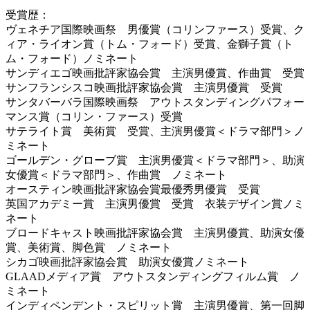
受賞歴：
ヴェネチア国際映画祭 男優賞（コリンファース）受賞、ク
ィア・ライオン賞（トム・フォード）受賞、金獅子賞（ト
ム・フォード）ノミネート
サンディエゴ映画批評家協会賞 主演男優賞、作曲賞 受賞
サンフランシスコ映画批評家協会賞 主演男優賞 受賞
サンタバーバラ国際映画祭 アウトスタンディングパフォー
マンス賞（コリン・ファース）受賞
サテライト賞 美術賞 受賞、主演男優賞＜ドラマ部門＞ノ
ミネート
ゴールデン・グローブ賞 主演男優賞＜ドラマ部門＞、助演
女優賞＜ドラマ部門＞、作曲賞 ノミネート
オースティン映画批評家協会賞最優秀男優賞 受賞
英国アカデミー賞 主演男優賞 受賞 衣装デザイン賞ノミ
ネート
ブロードキャスト映画批評家協会賞 主演男優賞、助演女優
賞、美術賞、脚色賞 ノミネート
シカゴ映画批評家協会賞 助演女優賞ノミネート
GLAAD
メディア賞 アウトスタンディングフィルム賞 ノ
ミネート
インディペンデント・スピリット賞 主演男優賞、第一回脚