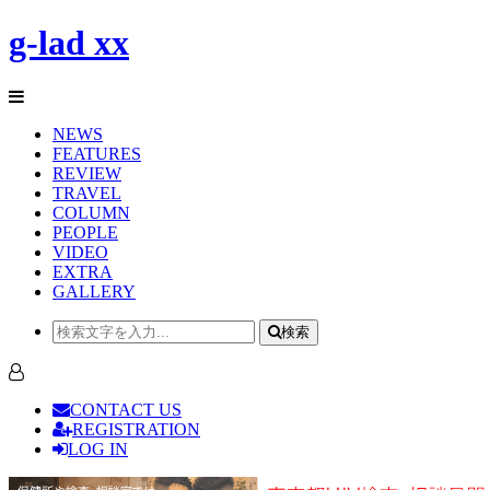
g-lad xx
NEWS
FEATURES
REVIEW
TRAVEL
COLUMN
PEOPLE
VIDEO
EXTRA
GALLERY
検索
CONTACT US
REGISTRATION
LOG IN