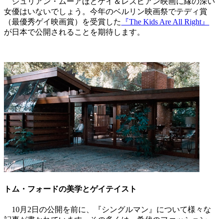
ジュリアン・ムーアほどゲイ＆レズビアン映画に縁の深い
女優はいないでしょう。今年のベルリン映画祭でテディ賞
（最優秀ゲイ映画賞）を受賞した
『
The Kids Are All Right
』
が日本で公開されることを期待します。
トム・フォードの美学とゲイテイスト
10
月
2
日の公開を前に、『シングルマン』について様々な