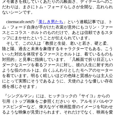
メモ書きを残していくあたりの几帳面さ、ディテールへのこ
だわりは、まさにトム・フォードらしさが全開な、忘れられ
ないシーンです。
cinemacafe.net
の「
美しき男たち
」という連載記事では、ト
ム・フォード自身が手がけた衣裳が意外にもコリン・ファー
スとニコラス・ホルトのものだけで、あとは信頼できるスタ
ッフにまかせたということが伝えられています。
そして、この
2
人は「教授と生徒、老いと若さ、硬と柔、
陰と陽、過去と未来を象徴するキャラクターでもある。こう
いった対比を体現するファースとホルトは、着ているものも
対照的」と見事に指摘しています。「几帳面で折り目正しい
ダークなスーツを着るファースに対し、彼の人生に射す光の
ような役のホルトは、白くふんわりとしたモヘアのセーター
を着ています。明るく眩しいほどの色味と質感からは主人公
にとって実際にそうであるように、天使のような優しい存在
感を感じさせます」
『シングルマン』には、ヒッチコックの『サイコ』からの
引用（トップ画像をご参照ください）や、アルモドバルやフ
ァスビンダーなど、偉大なゲイ映画監督のイメージを匂わせ
るような映像が見受けられます。それだけでなく、映画を愛