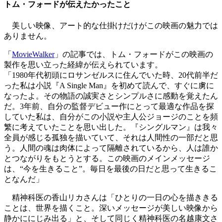
トム・フォードが伝えたかったこと
美しい映像、アート的な仕掛けだけがこの映画の魅力では
ありません。
「
MovieWalker
」
の記事では、トム・フォードがこの映画の
製作を思い立った経緯が伝えられています。
「
1980
年代初頭にロサンゼルスに住んでいた時、
20
代前半だ
った私は小説『
A Single Man
』を初めて読んで、すぐに虜に
なったよ。その物語の誠実さとシンプルさに感動を覚えたん
だ。
3
年前、自分の監督デビュー作にとって最適な作品を探
していた私は、自分がこの小説や主人公ジョージのことを頻
繁に考えていたことを思い出した。『シングルマン』は我々
全員が感じる孤独を描いていて、それは人間性の一部だと思
う。人間の魂は肉体によって隔離されているから、人は誰か
とつながりをもとうとする。この映画のメインメッセージ
は、
“
今を生きること
”
。毎日を最後の日だと思って生きるこ
となんだ」
精神科医の香山リカさんは「ひとりの一日の心を描ききる
ことは、世界を描くこと。深いメッセージが美しい映像から
静かににじみ出る」と、そして同じく精神科医の名越康文さ