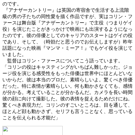
のです。
『アナザーカントリー』は英国の寄宿舎で生活する上流階
級の男の子たちの同性愛を描く作品ですが、実はコリン・フ
ァースは舞台版『アナザーカントリー』で主役（つまりゲイ
役）を演じたことがきっかけで映画にも出演するようになっ
たのです。彼の俳優としてのキャリアのスタートはゲイの役
であり、そして、（時効だと思うのでお伝えしますが）昨年
話題になった映画『マンマ・ミーア！』でもゲイ役を演じて
いました。
監督はコリン・ファースについてこう語っています。
「コリンの役はキャスティングがいちばん難しかった。ジョ
ージ役を演じる感受性をもった俳優は世界中にほとんどいな
いからだ。彼は本当のプロだ。素晴らしいよ。驚くべき俳優
だった。特に表情が素晴らしい。何も動かさなくても、感情
が分かる。考えていることが分かるんだ。カメラを長い時間
彼の顔に向けて撮影した。彼の表情を捉えるためだけにね。
驚くべき表現力だ。コリンのすごいところは、目を通して、
ほとんど顔も動かさず、セリフも言うことなく、思っている
ことを伝えられる才能だ」