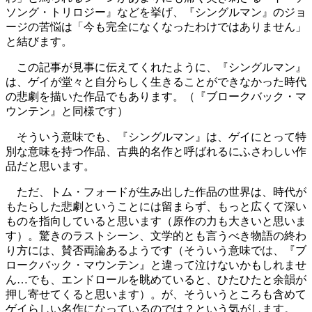
ソング・トリロジー』などを挙げ、『シングルマン』のジョ
ージの苦悩は「今も完全になくなったわけではありません」
と結びます。
この記事が見事に伝えてくれたように、『シングルマン』
は、ゲイが堂々と自分らしく生きることができなかった時代
の悲劇を描いた作品でもあります。（『ブロークバック・マ
ウンテン』と同様です）
そういう意味でも、『シングルマン』は、ゲイにとって特
別な意味を持つ作品、古典的名作と呼ばれるにふさわしい作
品だと思います。
ただ、トム・フォードが生み出した作品の世界は、時代が
もたらした悲劇ということには留まらず、もっと広くて深い
ものを指向していると思います（原作の力も大きいと思いま
す）。驚きのラストシーン、文学的とも言うべき物語の終わ
り方には、賛否両論あるようです（そういう意味では、『ブ
ロークバック・マウンテン』と違って泣けないかもしれませ
ん…でも、エンドロールを眺めていると、ひたひたと余韻が
押し寄せてくると思います）。が、そういうところも含めて
ゲイらしい名作になっているのでは？という気がします。