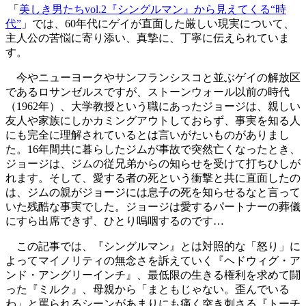
「
美しき男たち
vol.2
『シングルマン』から見えてくる
“
時
代
”
」では、
60
年代にゲイが直面した厳しい現実について、
主人公の苦悩に寄り添い、真摯に、丁寧に伝えられていま
す。
今やニューヨークやサンフランシスコと並ぶゲイの解放区
であるロサンゼルスですが、ストーンウォール以前の時代
（
1962
年）、大学教授という職にあったジョージは、親しい
友人や家族にしかカミングアウトしておらず、事実を知る人
にも完全に理解されているとは言いがたいものがありまし
た。
16
年間共に暮らしたジムが事故で突然亡くなったとき、
ジョージは、ジムの従兄弟からの知らせを受けて打ちひしが
れます。そして、愛する者の死という衝撃と共に直面したの
は、ジムの親がジョージには息子の死を知らせるなと言って
いた残酷な事実でした。ジョージは愛するパートナーの葬儀
にすら出席できず、ひとり嗚咽するのです
…
この記事では、『シングルマン』とは対照的な「怒り」に
よってマイノリティの無念さを訴えていく『ヘドウィグ・ア
ンド・アングリーインチ』、最低限の生きる権利を求めて闘
った『ミルク』、母親から「まともじゃない。歪んでいる
わ」と罵られるシーンがあまりにも痛く突き刺さる『トーチ