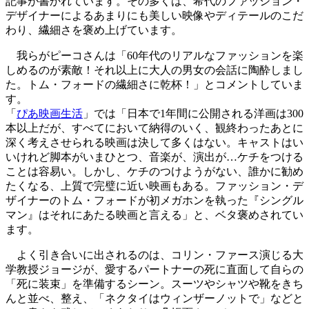
記事が書かれています。その多くは、希代のファッション・
デザイナーによるあまりにも美しい映像やディテールのこだ
わり、繊細さを褒め上げています。
我らがピーコさんは「
60
年代のリアルなファッションを楽
しめるのが素敵！それ以上に大人の男女の会話に陶酔しまし
た。トム・フォードの繊細さに乾杯！」とコメントしていま
す。
「
ぴあ映画生活
」では「日本で
1
年間に公開される洋画は
300
本以上だが、すべてにおいて納得のいく、観終わったあとに
深く考えさせられる映画は決して多くはない。キャストはい
いけれど脚本がいまひとつ、音楽が、演出が
…
ケチをつける
ことは容易い。しかし、ケチのつけようがない、誰かに勧め
たくなる、上質で完璧に近い映画もある。ファッション・デ
ザイナーのトム・フォードが初メガホンを執った『シングル
マン』はそれにあたる映画と言える」と、ベタ褒めされてい
ます。
よく引き合いに出されるのは、コリン・ファース演じる大
学教授ジョージが、愛するパートナーの死に直面して自らの
「死に装束」を準備するシーン。スーツやシャツや靴をきち
んと並べ、整え、「ネクタイはウィンザーノットで」などと