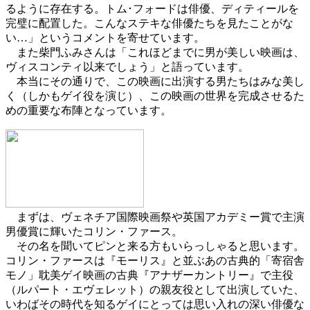
るように存在する。トム･フォードは俳優、ディティールを
完璧に配置した。こんなステキな俳優たちを見たことがな
い
…
」というコメントを寄せています。
また柴門ふみさんは「これほどまでに男が美しい映画は、
ヴィスコンティ以来でしょう」と語っています。
本当にその通りで、この映画に出演する男たちはみな美し
く（しかもゲイ役を演じ）、この映画の世界を完成させるた
めの重要な布陣となっています。
まずは、ヴェネチア国際映画祭や英国アカデミー賞で主演
男優賞に輝いたコリン・ファース。
その名を聞いてピンと来る方もいらっしゃると思います。
コリン・ファースは『モーリス』と並ぶあの古典的「寄宿舎
モノ」耽美ゲイ映画の古典『アナザーカントリー』で主役
（ルパート・エヴェレット）の親友役として出演していた、
いわばその時代を知るゲイにとっては思い入れの深い俳優な