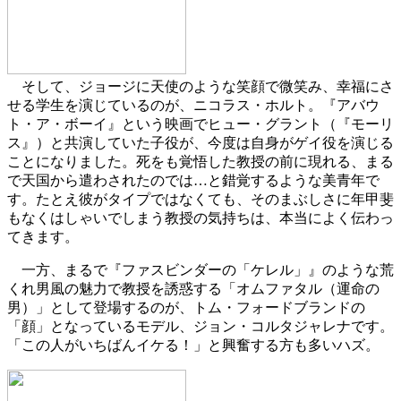
そして、ジョージに天使のような笑顔で微笑み、幸福にさ
せる学生を演じているのが、ニコラス・ホルト。『アバウ
ト・ア・ボーイ』という映画でヒュー・グラント（『モーリ
ス』）と共演していた子役が、今度は自身がゲイ役を演じる
ことになりました。死をも覚悟した教授の前に現れる、まる
で天国から遣わされたのでは…と錯覚するような美青年で
す。たとえ彼がタイプではなくても、そのまぶしさに年甲斐
もなくはしゃいでしまう教授の気持ちは、本当によく伝わっ
てきます。
一方、まるで『ファスビンダーの「ケレル」』のような荒
くれ男風の魅力で教授を誘惑する「オムファタル（運命の
男）」として登場するのが、トム・フォードブランドの
「顔」となっているモデル、ジョン・コルタジャレナです。
「この人がいちばんイケる！」と興奮する方も多いハズ。