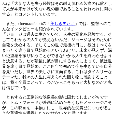
んは「大切な人を失う経験はその耐え切れぬ苦痛の代償とし
て人が本来かけがえない魂の器であることをわれわれに開示
する」とコメントしています。
また、
cinemacafe.net
の「
美しき男たち
」
では、監督へのこ
んなインタビューも紹介されています。
「ジョージは過去に生きていて、人生の変化を経験する。そ
してこれからの人生が見えないんだ。ジョージはそのために
自殺を決心する。そしてこの世で最後の日に、彼はすべてを
まったく違う目で見始めるというわけだ。未来が見えず、深
い絶望感を振り払うことができないから人生を終わらせよう
と決意する。だが最後に彼が目にするものによって、彼は世
界を違う目で見始め、ここ何年で初めて今を生きている自分
を見いだし、世界の美しさに直面する。これはタイムリーな
テーマだ。我々の人生に与えられた贈り物に感謝すること
は、我々全員にとって、今だからこそもっと大切なのだと私
は信じている」
ともすると圧倒的な映像美の影に隠れてしまいがちです
が、トム・フォードが映画に込めたそうしたメッセージこそ
が、この映画を「本物」にし、世界的な受賞歴につながるよ
うな普遍性を獲得したのではないかと思います。