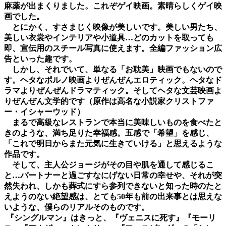
麻薬が出まくりました。これぞゲイ映画。素晴らしくゲイ映
画でした。
とにかく、すさまじく映像が美しいです。美しい男たち、
美しい衣裳やインテリアや小道具…どのカットを取っても
即、宣伝用のスチール写真に使えます。全編ファッション広
告といった趣です。
しかし、それでいて、単なる「お耽美」映画でもないので
す。ヘタなポルノ映画よりぜんぜんエロティック。ヘタなド
ラマよりぜんぜんドラマティック。そしてヘタな文芸映画よ
りぜんぜん文学的です（原作は高名な小説家クリストファ
ー・イシャーウッド）
まるで高級なレストランで本当に美味しいものを食べたと
きのような、満ち足りた幸福感。五感で「希望」を感じ、
「これで明日からまた元気に生きていける」と思えるような
作品です。
そして、主人公ジョージがその目や肌を通して感じるこ
と…パートナーと過ごすなにげない日常の幸せや、それが突
然失われ、しかも葬式にすら参列できないと知った時のたと
えようのない絶望感は、とても50年も前の出来事とは思えな
いような、僕らのリアルそのものです。
『シングルマン』はきっと、『ヴェニスに死す』『モーリ