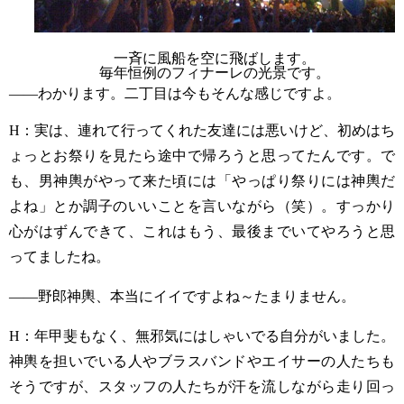
一斉に風船を空に飛ばします。
毎年恒例のフィナーレの光景です。
——わかります。二丁目は今もそんな感じですよ。
H
：実は、連れて行ってくれた友達には悪いけど、初めはち
ょっとお祭りを見たら途中で帰ろうと思ってたんです。で
も、男神輿がやって来た頃には「やっぱり祭りには神輿だ
よね」とか調子のいいことを言いながら（笑）。すっかり
心がはずんできて、これはもう、最後までいてやろうと思
ってましたね。
——野郎神輿、本当にイイですよね～たまりません。
H
：年甲斐もなく、無邪気にはしゃいでる自分がいました。
神輿を担いでいる人やブラスバンドやエイサーの人たちも
そうですが、スタッフの人たちが汗を流しながら走り回っ