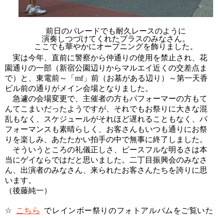
前日のパレードでも耐久レースのように
演奏しつづけてくれたブラスのみなさん。
ここでも華やかにオープニングを飾りました。
実は今年、直前に警察から仲通りの使用を禁止され、花
園通りの一部（新宿公園辺りからマルエイ近くの交差点ま
で）と、東電前～「
mf
」前（お墓がある辺り）～第一天香
ビル前の通りがメイン会場となりました。
急遽の会場変更で、主催者の方もパフォーマーの方もて
んてこまいだったようですが、それでもお祭りに大きな混
乱もなく、スケジュールがそれほど遅れることもなく、パ
フォーマンスも素晴らしく、お客さんもいつも通りにお祭
りを楽しみ、あたたかい拍手の中で無事に終了しました。
そういうところの礼儀正しさ、ピースフルな明るさは本
当にゲイならではだと思いました。二丁目振興会のみなさ
ん、出演者のみなさん、来られたお客さんたちを誇りに思
います。
（後藤純一）
☆
こちら
でレインボー祭りのフォトアルバムをご覧いた