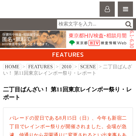
FEATURES
HOME
>
FEATURES
>
2010
>
SCENE
> 二丁目ばんざ
い！ 第11回東京レインボー祭り・レポート
二丁目ばんざい！ 第11回東京レインボー祭り・レ
ポート
パレードの翌日である8月15日（日）、今年も新宿二
丁目でレインボー祭りが開催されました。会場が急
遽、仲通りから花園通りに変更されるとい出来事もあ