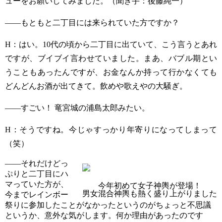
ューをお願いしてみました。（聞き手：後藤純一）
——もともと二丁目には来られていた方ですか？
H
：はい。
10
代の頃から二丁目に出ていて、こう言うとあれ
ですが、ブイブイ言わせていました。まあ、バブル期とい
うこともあったんですが、お金なんか持って行かなくても
どんどんお酒が出てきて。飲めや歌えやの大騒ぎ。
——すごい！
竜宮城の浦島太郎みたい。
H
：そうですね。今じゃすっかり年寄りになってしまって
（笑）
——それだけどっ
ぷりと二丁目にハ
マっていた方が、
今年初めて女子神輿が登場！
男女混合神輿も熱く盛り上がりました
今までレインボー
祭りに参加したことがなかったというのがちょっと不思議
というか、意外な気がします。何か理由があったのです