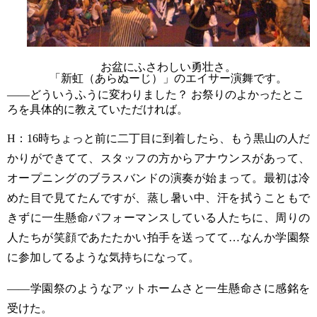
お盆にふさわしい勇壮さ。
「新虹（あらぬーじ）」のエイサー演舞です。
——どういうふうに変わりました？
お祭りのよかったとこ
ろを具体的に教えていただければ。
H
：
16
時ちょっと前に二丁目に到着したら、もう黒山の人だ
かりができてて、スタッフの方からアナウンスがあって、
オープニングのブラスバンドの演奏が始まって。最初は冷
めた目で見てたんですが、蒸し暑い中、汗を拭うこともで
きずに一生懸命パフォーマンスしている人たちに、周りの
人たちが笑顔であたたかい拍手を送ってて
…
なんか学園祭
に参加してるような気持ちになって。
——学園祭のようなアットホームさと一生懸命さに感銘を
受けた。