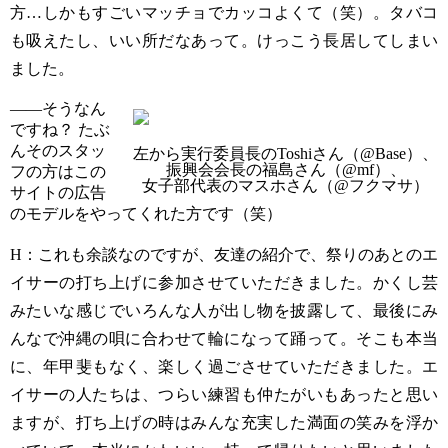
方
…
しかもすごいマッチョでカッコよくて（笑）。タバコ
も吸えたし、いい所だなあって。けっこう長居してしまい
ました。
——そうなん
ですね？
たぶ
んそのスタッ
左から実行委員長のToshiさん（@Base）、
振興会会長の福島さん（@mf）、
フの方はこの
女子部代表のマスホさん（@フクマサ）
サイトの広告
のモデルをやってくれた方です（笑）
H
：これも余談なのですが、友達の紹介で、祭りのあとのエ
イサーの打ち上げに参加させていただきました。かくし芸
みたいな感じでいろんな人が出し物を披露して、最後にみ
んなで沖縄の唄に合わせて輪になって踊って。そこも本当
に、年甲斐もなく、楽しく過ごさせていただきました。エ
イサーの人たちは、つらい練習も仲たがいもあったと思い
ますが、打ち上げの時はみんな充実した満面の笑みを浮か