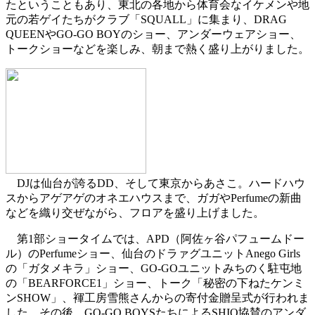
たということもあり、東北の各地から体育会なイケメンや地
元の若ゲイたちがクラブ「SQUALL」に集まり、DRAG
QUEENやGO-GO BOYのショー、アンダーウェアショー、
トークショーなどを楽しみ、朝まで熱く盛り上がりました。
DJは仙台が誇るDD、そして東京からあさこ。ハードハウ
スからアゲアゲのオネエハウスまで、ガガやPerfumeの新曲
などを織り交ぜながら、フロアを盛り上げました。
第1部ショータイムでは、APD（阿佐ヶ谷パフュームドー
ル）のPerfumeショー、仙台のドラァグユニットAnego Girls
の「ガタメキラ」ショー、GO-GOユニットみちのく駐屯地
の「BEARFORCE1」ショー、トーク「秘密の下ねたケンミ
ンSHOW」、褌工房雪熊さんからの寄付金贈呈式が行われま
した。その後、GO-GO BOYSたちによるSHIO協賛のアンダ