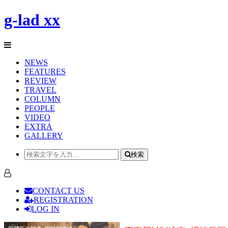
g-lad xx
NEWS
FEATURES
REVIEW
TRAVEL
COLUMN
PEOPLE
VIDEO
EXTRA
GALLERY
検索
CONTACT US
REGISTRATION
LOG IN