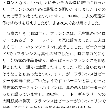
トロンとなり、いっしょにモンテカルロに旅行に行った
り、フランシスのために展覧会を開いたりしました（その
ために妻子を捨てたといいます）。1949年、二人の恋愛関
係は終わりを迎えましたが、よき友人であり続けました。
43歳のとき（1952年）、フランシスは、元空軍のパイロ
ットであるピーター・レイシーと恋に落ちました。二人は
よくモロッコのタンジェリンに旅行しました。ピーターは
ドSで（フランシスは真性のMでした）、時に暴力的にな
り、芸術家の作品を破り、酔っぱらったフランシスを叩き
起こしたり、通りに放置したりしました（殺し合いになり
そうなこともあったといいます）。が、フランシスはピー
ターを本当に愛していたようです（ベーコンと親しかった
歴史家のマーティン・ハリソンは、真の恋人はピーターだ
ったと語っています）。1962年、テート・ギャラリーでの
大回顧展の前夜、フランシスはピーターがタンジェリンで
泥酔して亡くなったという知らせを受け取りました…。