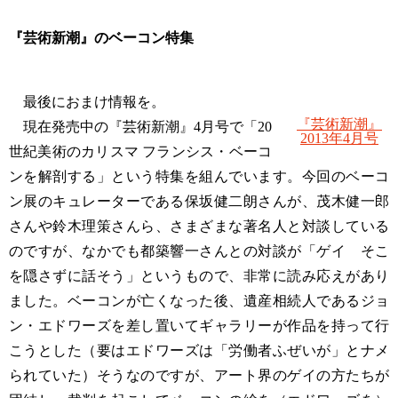
『芸術新潮』のベーコン特集
最後におまけ情報を。
『芸術新潮』
現在発売中の『芸術新潮』4月号で「20
2013年4月号
世紀美術のカリスマ フランシス・ベーコ
ンを解剖する」という特集を組んでいます。今回のベーコ
ン展のキュレーターである保坂健二朗さんが、茂木健一郎
さんや鈴木理策さんら、さまざまな著名人と対談している
のですが、なかでも都築響一さんとの対談が「ゲイ そこ
を隠さずに話そう」というもので、非常に読み応えがあり
ました。ベーコンが亡くなった後、遺産相続人であるジョ
ン・エドワーズを差し置いてギャラリーが作品を持って行
こうとした（要はエドワーズは「労働者ふぜいが」とナメ
られていた）そうなのですが、アート界のゲイの方たちが