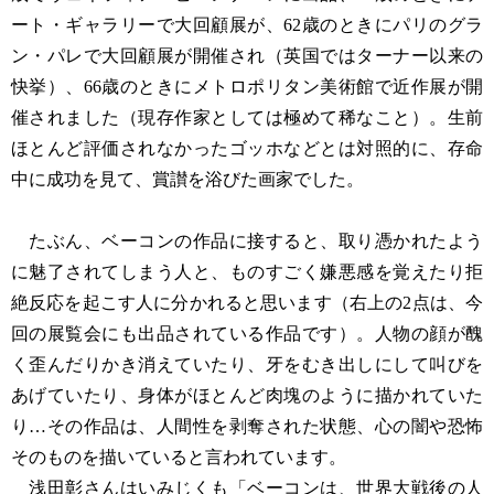
ート・ギャラリーで大回顧展が、62歳のときにパリのグラ
ン・パレで大回顧展が開催され（英国ではターナー以来の
快挙）、66歳のときにメトロポリタン美術館で近作展が開
催されました（現存作家としては極めて稀なこと）。生前
ほとんど評価されなかったゴッホなどとは対照的に、存命
中に成功を見て、賞讃を浴びた画家でした。
たぶん、ベーコンの作品に接すると、取り憑かれたよう
に魅了されてしまう人と、ものすごく嫌悪感を覚えたり拒
絶反応を起こす人に分かれると思います（右上の2点は、今
回の展覧会にも出品されている作品です）。人物の顔が醜
く歪んだりかき消えていたり、牙をむき出しにして叫びを
あげていたり、身体がほとんど肉塊のように描かれていた
り…その作品は、人間性を剥奪された状態、心の闇や恐怖
そのものを描いていると言われています。
浅田彰さんはいみじくも「ベーコンは、世界大戦後の人