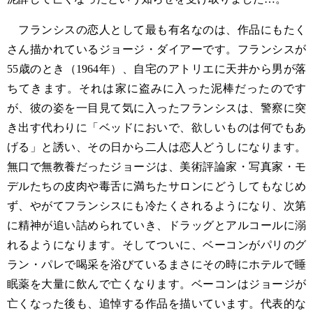
フランシスの恋人として最も有名なのは、作品にもたく
さん描かれているジョージ・ダイアーです。フランシスが
55歳のとき（1964年）、自宅のアトリエに天井から男が落
ちてきます。それは家に盗みに入った泥棒だったのです
が、彼の姿を一目見て気に入ったフランシスは、警察に突
き出す代わりに「ベッドにおいで、欲しいものは何でもあ
げる」と誘い、その日から二人は恋人どうしになります。
無口で無教養だったジョージは、美術評論家・写真家・モ
デルたちの皮肉や毒舌に満ちたサロンにどうしてもなじめ
ず、やがてフランシスにも冷たくされるようになり、次第
に精神が追い詰められていき、ドラッグとアルコールに溺
れるようになります。そしてついに、ベーコンがパリのグ
ラン・パレで喝采を浴びているまさにその時にホテルで睡
眠薬を大量に飲んで亡くなります。ベーコンはジョージが
亡くなった後も、追悼する作品を描いています。代表的な