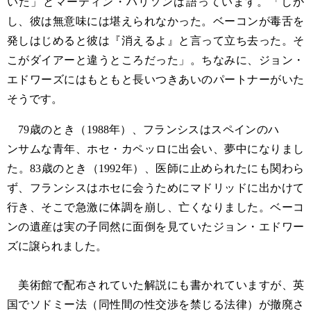
いた」とマーティン・ハリソンは語っています。「しか
し、彼は無意味には堪えられなかった。ベーコンが毒舌を
発しはじめると彼は『消えるよ』と言って立ち去った。そ
こがダイアーと違うところだった」。ちなみに、ジョン・
エドワーズにはもともと長いつきあいのパートナーがいた
そうです。
79歳のとき（1988年）、フランシスはスペインのハ
ンサムな青年、ホセ・カペッロに出会い、夢中になりまし
た。83歳のとき（1992年）、医師に止められたにも関わら
ず、フランシスはホセに会うためにマドリッドに出かけて
行き、そこで急激に体調を崩し、亡くなりました。ベーコ
ンの遺産は実の子同然に面倒を見ていたジョン・エドワー
ズに譲られました。
美術館で配布されていた解説にも書かれていますが、英
国でソドミー法（同性間の性交渉を禁じる法律）が撤廃さ