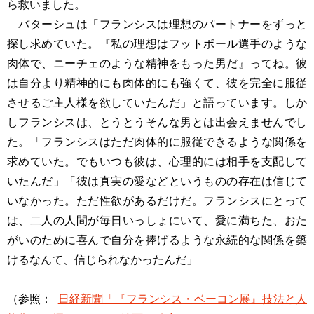
ら救いました。
バターシュは「フランシスは理想のパートナーをずっと
探し求めていた。『私の理想はフットボール選手のような
肉体で、ニーチェのような精神をもった男だ』ってね。彼
は自分より精神的にも肉体的にも強くて、彼を完全に服従
させるご主人様を欲していたんだ」と語っています。しか
しフランシスは、とうとうそんな男とは出会えませんでし
た。「フランシスはただ肉体的に服従できるような関係を
求めていた。でもいつも彼は、心理的には相手を支配して
いたんだ」「彼は真実の愛などというものの存在は信じて
いなかった。ただ性欲があるだけだ。フランシスにとって
は、二人の人間が毎日いっしょにいて、愛に満ちた、おた
がいのために喜んで自分を捧げるような永続的な関係を築
けるなんて、信じられなかったんだ」
（参照：
日経新聞「『フランシス・ベーコン展』技法と人