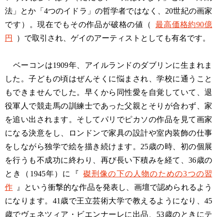
法」とか「4つのイドラ」の哲学者ではなく、20世紀の画家
です）。現在でもその作品が破格の値（
最高価格約90億
円
）で取引され、ゲイのアーティストとしても有名です。
ベーコンは1909年、アイルランドのダブリンに生まれま
した。子どもの頃はぜんそくに悩まされ、学校に通うこと
もできませんでした。早くから同性愛を自覚していて、退
役軍人で競走馬の訓練士であった父親とそりが合わず、家
を追い出されます。そしてパリでピカソの作品を見て画家
になる決意をし、ロンドンで家具の設計や室内装飾の仕事
をしながら独学で絵を描き続けます。25歳の時、初の個展
を行うも不成功に終わり、再び長い下積みを経て、36歳の
とき（1945年）に『
磔刑像の下の人物のための3つの習
作
』という衝撃的な作品を発表し、画壇で認められるよう
になります。41歳で王立芸術大学で教えるようになり、45
歳でヴェネツィア・ビエンナーレに出品、53歳のときにテ