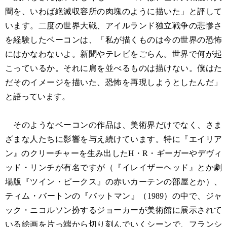
間を、いわば絶滅収容所の肉塊のように描いた」と評して
います。二度の世界大戦、アイルランド独立戦争の悲惨さ
を経験したベーコンは、「私が描くものは今の世界の恐怖
にはかなわないよ。新聞やテレビをごらん。世界で何が起
こっているか。それに肩を並べるものは描けない。僕はた
だそのイメージを描いた、恐怖を再現しようとしたんだ」
と語っています。
そのようなベーコンの作品は、美術界だけでなく、さま
ざまな人たちに影響を与え続けています。特に『エイリア
ン』のクリーチャーを生み出したH・R・ギーガーやデヴィ
ッド・リンチが有名ですが（『イレイザーヘッド』とか劇
場版『ツイン・ピークス』の赤いカーテンの部屋とか）、
ティム・バートンの『バットマン』（1989）の中で、ジャ
ック・ニコルソン扮するジョーカーが美術館に展示されて
いる絵画を片っ端から切り刻んでいくシーンで、フランシ