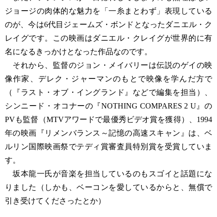
ジョージの肉体的な魅力を「一糸まとわず」表現している
のが、今は6代目ジェームズ・ボンドとなったダニエル・ク
レイグです。この映画はダニエル・クレイグが世界的に有
名になるきっかけとなった作品なのです。
それから、監督のジョン・メイバリーは伝説のゲイの映
像作家、デレク・ジャーマンのもとで映像を学んだ方で
（『ラスト・オブ・イングランド』などで編集を担当）、
シンニード・オコナーの『NOTHING COMPARES 2 U』の
PVも監督（MTVアワードで最優秀ビデオ賞を獲得）、1994
年の映画『リメンバランス～記憶の高速スキャン』は、ベ
ルリン国際映画祭でテディ賞審査員特別賞を受賞していま
す。
坂本龍一氏が音楽を担当しているのもスゴイと話題にな
りました（しかも、ベーコンを愛しているからと、無償で
引き受けてくださったとか）