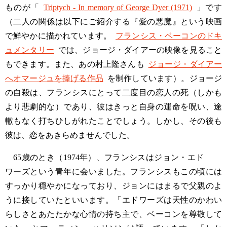
ものが「
Triptych - In memory of George Dyer (1971)
」です
（二人の関係は以下にご紹介する『愛の悪魔』という映画
で鮮やかに描かれています。
フランシス・ベーコンのドキ
ュメンタリー
では、ジョージ・ダイアーの映像を見ること
もできます。また、あの村上隆さんも
ジョージ・ダイアー
へオマージュを捧げる作品
を制作しています）。ジョージ
の自殺は、フランシスにとって二度目の恋人の死（しかも
より悲劇的な）であり、彼はきっと自身の運命を呪い、途
轍もなく打ちひしがれたことでしょう。しかし、その後も
彼は、恋をあきらめませんでした。
65歳のとき（1974年）、フランシスはジョン・エド
ワーズという青年に会いました。フランシスもこの頃には
すっかり穏やかになっており、ジョンにはまるで父親のよ
うに接していたといいます。「エドワーズは天性のかわい
らしさとあたたかな心情の持ち主で、ベーコンを尊敬して