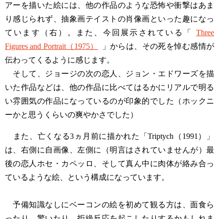
アーを描いた絵には、他の作品のような恐怖や衝撃はあま
り感じられず、抽象画テイストの肖像画といった趣になっ
ています（右）。また、今回展示されている「
Three
Figures and Portrait（1975）
」からは、その死を悼む感情が
伝わってくるように感じます。
そして、ジョージの次の恋人、ジョン・エドワーズを描
いた作品などは、他の作品に比べてはるかにリアルで明る
い雰囲気の作品になっているのが印象的でした（ホックニ
ーかと思うくらいの爽やかさでした）
また、亡くなる3ヵ月前に描かれた「Triptych（1991）」
は、右側に自画像、左側に（明言はされていませんが）最
後の恋人ホセ・カペッロ、そして真ん中に肉体が絡み合っ
ているような絵、という構成になっています。
予備知識なしにベーコンの絵を初めて観る方は、面食ら
ったり、驚いたり、拒絶反応を起こしたりするかもしれま