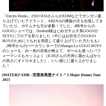
「Electro Hunks」のDJ DAIさんらがEDMなどでガンガン盛
り上げていたアイランド。ARENAの裸族の方も出張してき
ていたり、ガチムチな方が多数！でした。4時半からの
GOGOショーでは、Donburi様はじめガチムチ系GOGOが
SEXYにフロアを彩りました（中にはお目当てのGOGO
BOYのためにうちわを用意して盛り上げていた方たちも）
2時半からのバーカウンターでのShangri-La GOGO BOYS
のショーも、白一色の衣装が映えて、ポールも使ったパフ
ォーマンスもカッコよく（ICHIさんの天井に届かんばかり
の高さにオドロキました）、いい感じに盛り上がりまし
た！
[WATER]“AMR –安室奈美恵ナイト-” 5 Major Domes Tour
2013