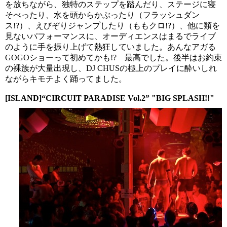
を放ちながら、独特のステップを踏んだり、ステージに寝
そべったり、水を頭からかぶったり（フラッシュダン
ス!?）、えびぞりジャンプしたり（ももクロ!?）、他に類を
見ないパフォーマンスに、オーディエンスはまるでライブ
のように手を振り上げて熱狂していました。あんなアガる
GOGOショーって初めてかも!? 最高でした。後半はお約束
の裸族が大量出現し、DJ CHUSの極上のプレイに酔いしれ
ながらキモチよく踊ってました。
[ISLAND]“CIRCUIT PARADISE Vol.2” "BIG SPLASH!!"