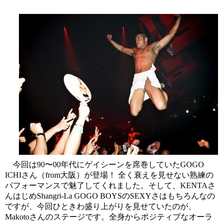
今回は90〜00年代にゲイシーンを席巻していたGOGO
ICHIさん（from大阪）が登場！ 全く衰えを見せない熟練の
パフォーマンスで魅了してくれました。そして、KENTAさ
んはじめShangri-La GOGO BOYSのSEXYさはもちろんなの
ですが、今回ひときわ盛り上がりを見せていたのが、
Makotoさんのステージです。全身からポジティブなオーラ