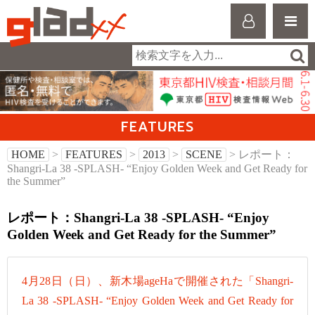
FEATURES
HOME
>
FEATURES
>
2013
>
SCENE
> レポート：
Shangri-La 38 -SPLASH- “Enjoy Golden Week and Get Ready for
the Summer”
レポート：Shangri-La 38 -SPLASH- “Enjoy
Golden Week and Get Ready for the Summer”
4月28日（日）、新木場ageHaで開催された「Shangri-
La 38 -SPLASH- “Enjoy Golden Week and Get Ready for