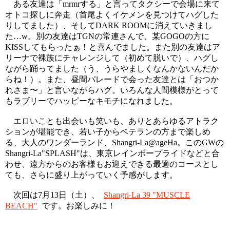
ある友達は「mrmrする」と言ってタクシーで会場に来て
オトコ探しに奔走（首尾よくイケメンを見つけてハグした
りしてました）、そしてDARK ROOMに消えていきまし
た…w。別の友達はTGNの常連さんで、某GOGOの方に
KISSしてもらったぁ！と喜んでました。また別の友達はア
リーナで裸族にチャレンジして（初めて脱いで）、ハグし
ながら踊ってました（う、うらやましくなんかないんだか
らね！）。また、昼間パレードで会った友達とは「おつか
れさま〜」と言いながらハグ。いろんな人間模様がとって
もラブリーでハッピーなキモチになれました。
エロいことも出会いも笑いも、ありとあらゆるアトラク
ションが堪能でき、若い子からベテランの方まで楽しめ
る、大人のワンダーランド、Shangri-La@ageHa。このGWの
Shangri-La"SPLASH"は、東京レインボープライドなどと合
わせ、遠方からのお客様もお迎えできる最適のコースとし
ても、さらに盛り上がっていく予感がします。
次回は7月13日（土）、
Shangri-La 39 "MUSCLE
BEACH"
です。お楽しみに！