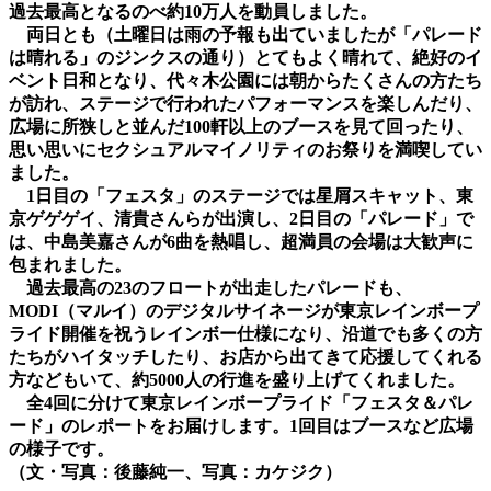
過去最高となるのべ約10万人を動員しました。
両日とも（土曜日は雨の予報も出ていましたが「パレード
は晴れる」のジンクスの通り）とてもよく晴れて、絶好のイ
ベント日和となり、代々木公園には朝からたくさんの方たち
が訪れ、ステージで行われたパフォーマンスを楽しんだり、
広場に所狭しと並んだ100軒以上のブースを見て回ったり、
思い思いにセクシュアルマイノリティのお祭りを満喫してい
ました。
1日目の「フェスタ」のステージでは星屑スキャット、東
京ゲゲゲイ、清貴さんらが出演し、2日目の「パレード」で
は、中島美嘉さんが6曲を熱唱し、超満員の会場は大歓声に
包まれました。
過去最高の23のフロートが出走したパレードも、
MODI（マルイ）のデジタルサイネージが東京レインボープ
ライド開催を祝うレインボー仕様になり、沿道でも多くの方
たちがハイタッチしたり、お店から出てきて応援してくれる
方などもいて、約5000人の行進を盛り上げてくれました。
全4回に分けて東京レインボープライド「フェスタ＆パレ
ード」のレポートをお届けします。1回目はブースなど広場
の様子です。
（文・写真：後藤純一、写真：カケジク）