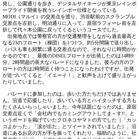
発し、公園通りを歩き、デジタルサイネージが東京レインボ
ープライド開催を祝うレインボー仕様となっている
MODI（マルイ）の交差点を渡り、渋谷駅前のスクランブル
交差点を左折し、明治通りに入って、原宿ラフォーレ前を左
折して代々木公園に戻ってくるというコースでした。
出発地点では警察官の方が交通整理をしながら過去最高と
なる23のフロート（梯団）を1つ1つ、約5分間隔で送り出し
（バスも車も頻繁に通る交差点なので、それなりに時間がか
かるのです）、最後のDISELフロートが出発したのは14時9
分。2時間超の長大なパレードになりました。後ろの方のフ
ロートの方は2時間近く待つことになったわけですが、出発
が近づいてくると「イエーイ！」と歓声を上げて盛り上がっ
たりしていました。
パレードに参加したのは、歩いた方たちだけではありませ
ん。沿道で応援したり、歩いている方とハイタッチする方も
たくさんいらっしゃいました。今年話題になったのは、原宿
交差点近くで「会社内でもカミングアウトしてま～す!!」と
いうボードを掲げていたクロネコヤマトの方でした（「カッ
コよかった」「涙が出た」とツイートされていました）。沿
道にあるお店の方が手を振ってくれたり、福助のように、社