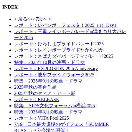
INDEX
< 戻る
4 / 47
次へ >
レポート：レインボーフェスタ！2025（1）Day1
レポート：三重レインボーパレードin津まつり大パレ
ード2025
レポート：ひろしまプライドパレード2025
レポート：レインボープライドたからづか
レポート：さばえダイバーシティパレード2025
特集：2025年10月の映画・ドラマ
レポート：EXPLOSION 29th Anniversary
レポート：岐阜プライドウォーク2025
特集：2025年9月の映画・ドラマ
2025年秋の舞台作品
2025年秋のクィア・アート展
レポート：RELEASE
特集：AIDS文化フォーラムin横浜2025
特集：2025年8月の映画・ドラマ
レポート：VITA Pool 2025
7/19、日本最大規模のゲイフェス「SUMMER
BLAST」が7会場で開催！