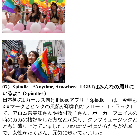
07）Spindle+ “Anytime, Anywhere, LGBTはみんなの周りに
いるよ”（Spindle+）
日本初のLガールズ向けiPhoneアプリ「Spindle+」は、今年も
♀♀マークとピンクの風船が印象的なフロート（トラック）
で、アロム奈美江さんや牧村朝子さん、ポーカーフェイスの
時のガガの格好をした方などが乗り、クラブミュージックと
ともに盛り上げていました。amazonの社員の方たちが先頭
で、女性がたくさん、元気に歩いていました。