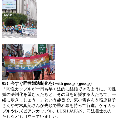
05）今すぐ同性婚法制化を! with gossip（gossip）
「同性カップルが一日も早く法的に結婚できるように。同性
婚の法制化を望む人たちと、その日を応援する人たちで、一
緒に歩きましょう！」という趣旨で、東小雪さん＆増原裕子
さんや村木真紀さんが先頭で垂れ幕を持って行進。ゲイカッ
プルやレズビアンカップル、LUSH JAPAN、司法書士の方
たちなども目立っていました。