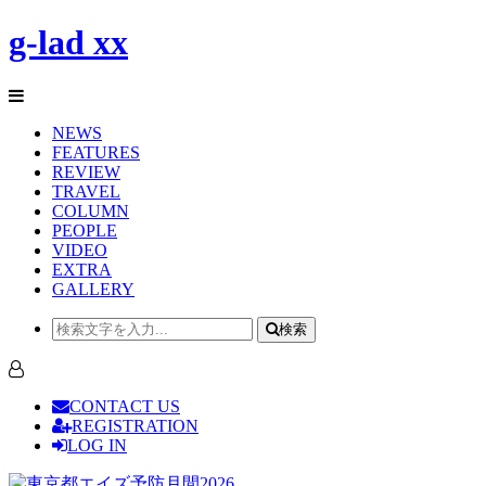
g-lad xx
NEWS
FEATURES
REVIEW
TRAVEL
COLUMN
PEOPLE
VIDEO
EXTRA
GALLERY
検索
CONTACT US
REGISTRATION
LOG IN