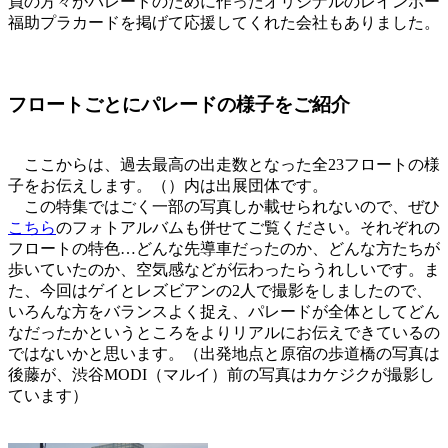
員の方々がパレードのために作ったオリジナルのレインボー
福助プラカードを掲げて応援してくれた会社もありました。
フロートごとにパレードの様子をご紹介
ここからは、過去最高の出走数となった全23フロートの様
子をお伝えします。（）内は出展団体です。
この特集ではごく一部の写真しか載せられないので、ぜひ
こちら
のフォトアルバムも併せてご覧ください。それぞれの
フロートの特色…どんな先導車だったのか、どんな方たちが
歩いていたのか、空気感などが伝わったらうれしいです。ま
た、今回はゲイとレズビアンの2人で撮影をしましたので、
いろんな方をバランスよく捉え、パレードが全体としてどん
なだったかというところをよりリアルにお伝えできているの
ではないかと思います。（出発地点と原宿の歩道橋の写真は
後藤が、渋谷MODI（マルイ）前の写真はカケジクが撮影し
ています）