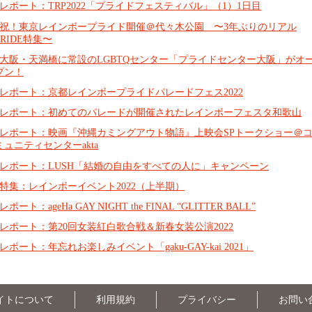
レポート：TRP2022「プライドフェスティバル」（1）1日目
祝！東京レインボープライド開催＠代々木公園 〜3年ぶりのリアル
PRIDE特集〜
大阪・天満橋に常設のLGBTQセンター「プライドセンター大阪」がオ
プン！
レポート：京都レインボープライドパレードフェス2022
レポート：初めてのパレードが開催されたレインボーフェスタ和歌山
レポート：映画『沖縄カミングアウト物語』上映会SPトークショー＠
ミュニティセンターakta
レポート：LUSH「結婚の自由をすべての人に」キャンペーン
特集：レインボーイベント2022（上半期）
レポート：ageHa GAY NIGHT the FINAL “GLITTER BALL”
レポート：第20回女装紅白歌合戦＆新春女装公演2022
レポート：年忘れお楽しみイベント「gaku-GAY-kai 2021」
イトについて
利用規約
プライバシー
お問い