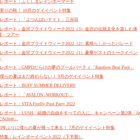
レポート：ふくしまレインボーマーチ
実りの秋！ 10月のゲイイベント特集
レポート：「よつんばいナイト」三歩目
レポート：金沢プライドウィーク2022（3）金沢の伝統文化を楽しむ体
験・ツアー
レポート：金沢プライドウィーク2022（2）素晴らしかったパレード
レポート：金沢プライドウィーク2022（1）豪華ゲストのトークイベン
ト
レポート：GMPDだらけの夢のプールパーティ「Rainbow Bear Pool」
僕らの夏はまだ終わらない！ 9月のゲイイベント特集
レポート：BUFF SUMMER DELIVERY
レポート：「AVALON -WORKOUT-」
レポート：VITA Firefly Pool Party 2022
レポート：LUSH「結婚の自由をすべての人に」キャンペーン第2弾「Ar
でAction」
3年ぶりに僕らの夏が帰って来る！ 7月のゲイイベント特集
特集：レインボーイベント2022（下半期）