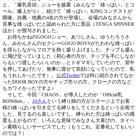
と、「爆乳音頭」ショーを披露（みんなで「雄っぱい」とコ
ール。爆上がり）。続けて「雄っぱい」KINGコンテストが
開催。自薦・他薦の4名の方が登場し、会場のみなさんから
見事な雄っぱいだと認められた方に景品（TENGA SPINNER
ほか）が授与されました。
お待ちかねのGOGOショー。あつしさん、ゆうたろうさ
ん、みかんさんのセクシーGOGO BOYSがたわわな雄っぱい
を揺らしながらフロアを熱く盛り上げました。チップも盛ん
に飛び交っていました（初心者の方が、チップを手にしなが
らもいつ渡したらいいのか…とドギマギしていたので、背中
を押してあげたり。無事に渡せて笑顔になっていたので、私
もうれしかったです）。
公式Twitter
では特に紹介されてなか
ったDOOR BOYの方やチップ売りの方、クロークの方など
もカワイかったですよ♪
そして、今回「CHAOS」が導入したのが「Official乳
BONdism」。
10さん
という縛り師の方がステージ上でお客
様の雄っぱいを引き立てる縛りをしてくださるという企画で
した。見てるのも楽しいですし、縛られた方は雄っぱいの感
度も上がるので、いろんな意味でみなさん大喜びの、タイヘ
ン素晴らしいサービスでした（もうこれ、定番化してもいい
のでは？）