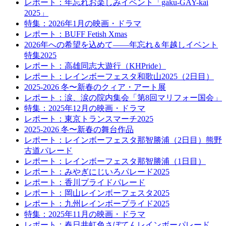
レポート：年忘れお楽しみイベント「gaku-GAY-kai
2025」
特集：2026年1月の映画・ドラマ
レポート：BUFF Fetish Xmas
2026年への希望を込めて――年忘れ＆年越しイベント
特集2025
レポート：高雄同志大遊行（KHPride）
レポート：レインボーフェスタ和歌山2025（2日目）
2025-2026 冬〜新春のクィア・アート展
レポート：涙、涙の院内集会「第8回マリフォー国会」
特集：2025年12月の映画・ドラマ
レポート：東京トランスマーチ2025
2025-2026 冬〜新春の舞台作品
レポート：レインボーフェスタ那智勝浦（2日目）熊野
古道パレード
レポート：レインボーフェスタ那智勝浦（1日目）
レポート：みやぎにじいろパレード2025
レポート：香川プライドパレード
レポート：岡山レインボーフェスタ2025
レポート：九州レインボープライド2025
特集：2025年11月の映画・ドラマ
レポート：春日井虹色さぼてんレインボーパレード