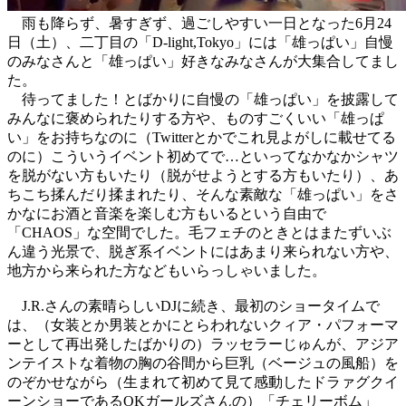
雨も降らず、暑すぎず、過ごしやすい一日となった6月24
日（土）、二丁目の「D-light,Tokyo」には「雄っぱい」自慢
のみなさんと「雄っぱい」好きなみなさんが大集合してまし
た。
待ってました！とばかりに自慢の「雄っぱい」を披露して
みんなに褒められたりする方や、ものすごくいい「雄っぱ
い」をお持ちなのに（Twitterとかでこれ見よがしに載せてる
のに）こういうイベント初めてで…といってなかなかシャツ
を脱がない方もいたり（脱がせようとする方もいたり）、あ
ちこち揉んだり揉まれたり、そんな素敵な「雄っぱい」をさ
かなにお酒と音楽を楽しむ方もいるという自由で
「CHAOS」な空間でした。毛フェチのときとはまたずいぶ
ん違う光景で、脱ぎ系イベントにはあまり来られない方や、
地方から来られた方などもいらっしゃいました。
J.R.さんの素晴らしいDJに続き、最初のショータイムで
は、（女装とか男装とかにとらわれないクィア・パフォーマ
ーとして再出発したばかりの）ラッセラーじゅんが、アジア
ンテイストな着物の胸の谷間から巨乳（ベージュの風船）を
のぞかせながら（生まれて初めて見て感動したドラァグクイ
ーンショーであるOKガールズさんの）「チェリーボム」