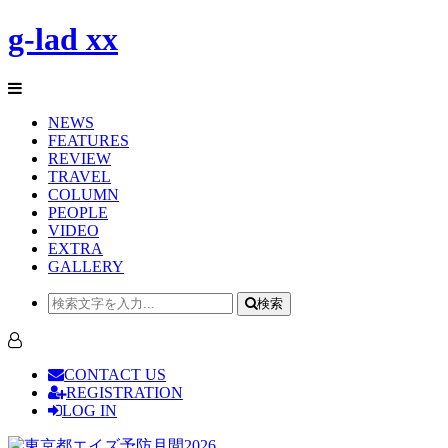
g-lad xx
NEWS
FEATURES
REVIEW
TRAVEL
COLUMN
PEOPLE
VIDEO
EXTRA
GALLERY
検索
CONTACT US
REGISTRATION
LOG IN