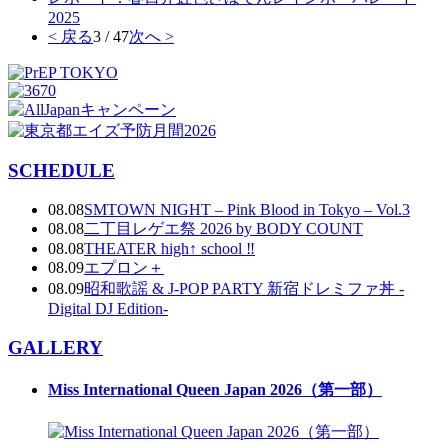
2025
< 戻る
3 / 47
次へ >
SCHEDULE
08.08
SMTOWN NIGHT – Pink Blood in Tokyo – Vol.3
08.08
二丁目レゲエ祭 2026 by BODY COUNT
08.08
THEATER high↑ school ‼
08.09
エプロン＋
08.09
昭和歌謡 & J-POP PARTY 新宿ドレミファ丼 -
Digital DJ Edition-
GALLERY
Miss International Queen Japan 2026（第一部）