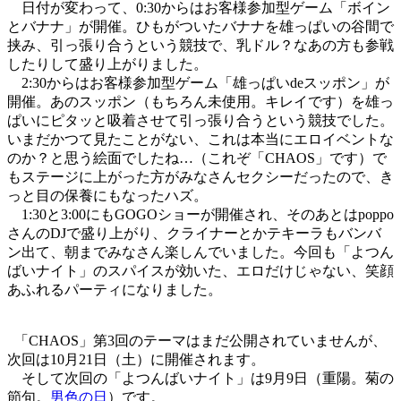
日付が変わって、0:30からはお客様参加型ゲーム「ボイン
とバナナ」が開催。ひもがついたバナナを雄っぱいの谷間で
挟み、引っ張り合うという競技で、乳ドル？なあの方も参戦
したりして盛り上がりました。
2:30からはお客様参加型ゲーム「雄っぱいdeスッポン」が
開催。あのスッポン（もちろん未使用。キレイです）を雄っ
ぱいにピタッと吸着させて引っ張り合うという競技でした。
いまだかつて見たことがない、これは本当にエロイベントな
のか？と思う絵面でしたね…（これぞ「CHAOS」です）で
もステージに上がった方がみなさんセクシーだったので、き
っと目の保養にもなったハズ。
1:30と3:00にもGOGOショーが開催され、そのあとはpoppo
さんのDJで盛り上がり、クライナーとかテキーラもバンバ
ン出て、朝までみなさん楽しんでいました。今回も「よつん
ばいナイト」のスパイスが効いた、エロだけじゃない、笑顔
あふれるパーティになりました。
「CHAOS」第3回のテーマはまだ公開されていませんが、
次回は10月21日（土）に開催されます。
そして次回の「よつんばいナイト」は9月9日（重陽。菊の
節句。
男色の日
）です。