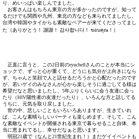
り、めいっぱい楽しんでました。
お客さんはもちろん東京の方が多かったのですが、知って
るだけでも関西や九州、東北の方なども来られてましたし、
台湾や韓国やタイからも素敵なベアーが来てくださってまし
た（ありがとう！ 謝謝！ 감사합니다！ ขอบคุณ！）
正直に言うと、この2日前のryuchellさんのことが本当にシ
ョックで、ずっと心が重くて、どうにも気分が上向きになら
ず、ちゃんと笑顔で人と話せるだろうかと心配だったのです
が、若いゲイのみなさんが心から楽しそうに過ごしてる様は
希望だなと思いましたし、5年ぶりくらいに会う友達に会っ
たり（HIV陽性者の友達だったり）、いろんな方と話してる
うちに、元気を取り戻しました。
世の中、悲しいこともいろいろありますが、生きていれ
ば、こんな素晴らしいパーティも楽しめます。そして、こん
な素敵なイベントが開催される東京で暮らせること自体、本
当に恵まれてるし、幸せだなぁと思います。
弱冠21歳で（なんと21世紀生まれ！）まだゲイイベントも