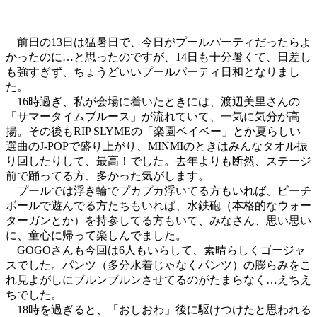
前日の13日は猛暑日で、今日がプールパーティだったらよ
かったのに…と思ったのですが、14日も十分暑くて、日差し
も強すぎず、ちょうどいいプールパーティ日和となりまし
た。
16時過ぎ、私が会場に着いたときには、渡辺美里さんの
「サマータイムブルース」が流れていて、一気に気分が高
揚。その後もRIP SLYMEの「楽園ベイベー」とか夏らしい
選曲のJ-POPで盛り上がり、MINMIのときはみんなタオル振
り回したりして、最高！でした。去年よりも断然、ステージ
前で踊ってる方、多かった気がします。
プールでは浮き輪でプカプカ浮いてる方もいれば、ビーチ
ボールで遊んでる方たちもいれば、水鉄砲（本格的なウォー
ターガンとか）を持参してる方もいて、みなさん、思い思い
に、童心に帰って楽しんでました。
GOGOさんも今回は6人もいらして、素晴らしくゴージャ
スでした。パンツ（多分水着じゃなくパンツ）の膨らみをこ
れ見よがしにブルンブルンさせてるのがたまらなく…えちえ
ちでした。
18時を過ぎると、「おしおわ」後に駆けつけたと思われる