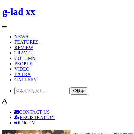
g-lad xx
NEWS
FEATURES
REVIEW
TRAVEL
COLUMN
PEOPLE
VIDEO
EXTRA
GALLERY
検索
CONTACT US
REGISTRATION
LOG IN