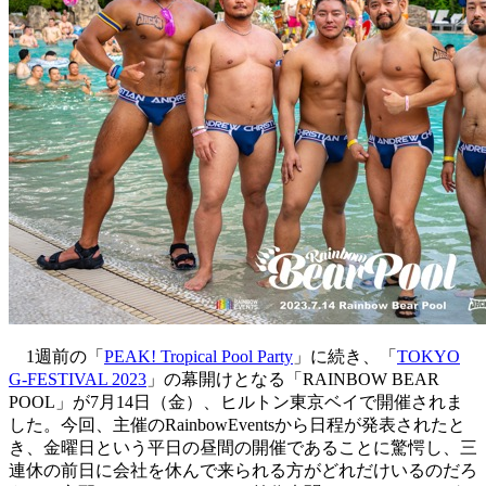
1週前の「
PEAK! Tropical Pool Party
」に続き、「
TOKYO
G-FESTIVAL 2023
」の幕開けとなる「RAINBOW BEAR
POOL」が7月14日（金）、ヒルトン東京ベイで開催されま
した。今回、主催のRainbowEventsから日程が発表されたと
き、金曜日という平日の昼間の開催であることに驚愕し、三
連休の前日に会社を休んで来られる方がどれだけいるのだろ