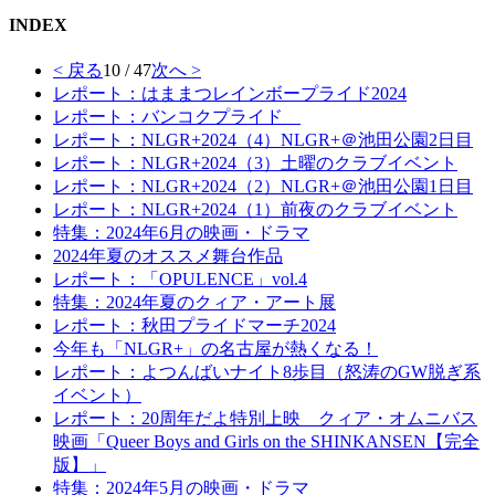
INDEX
< 戻る
10 / 47
次へ >
レポート：はままつレインボープライド2024
レポート：バンコクプライド
レポート：NLGR+2024（4）NLGR+＠池田公園2日目
レポート：NLGR+2024（3）土曜のクラブイベント
レポート：NLGR+2024（2）NLGR+＠池田公園1日目
レポート：NLGR+2024（1）前夜のクラブイベント
特集：2024年6月の映画・ドラマ
2024年夏のオススメ舞台作品
レポート：「OPULENCE」vol.4
特集：2024年夏のクィア・アート展
レポート：秋田プライドマーチ2024
今年も「NLGR+」の名古屋が熱くなる！
レポート：よつんばいナイト8歩目（怒涛のGW脱ぎ系
イベント）
レポート：20周年だよ特別上映 クィア・オムニバス
映画「Queer Boys and Girls on the SHINKANSEN【完全
版】」
特集：2024年5月の映画・ドラマ