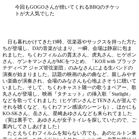
今回もGOGOさんが焼いてくれるBBQのチケッ
トが大人気でした
日も暮れかけてきた19時、弦楽器やサックスを持った方た
ちが登場し、DJの音楽が止まり、一瞬、会場は静寂に包ま
れました。ちくわフィルムの貫太さん、虎丸さん、ヒゲポン
さん、ゲンキマンさんがMCをつとめ、「KOJI with ブラック
テディベア ジャズ管弦楽団」のみなさんによる生バンドの
演奏が始まりました。話題の映画のあの曲など、親しみやす
い楽曲が演奏され、会場のみなさんも心地よさそうに聴いて
いました。そして、ちくわキャスト随一の歌うまベアー、歌
丸さんが登場し、映画『タチェット』の挿入歌「Starlight」
などを歌ってくれました（ヒゲポンさんとTENさんが並んで
それを聴くなど、ちくわファン感涙のシーンも）。ほかにも
KO-SKさん、岳さん、星崎あゆさんなども来られてました
（実は裏手で、あゆさんが女子トイレを探していたので、ご
案内してさしあげました）
たとえちくわフィルムを知らない方でも、あのヒルトン東