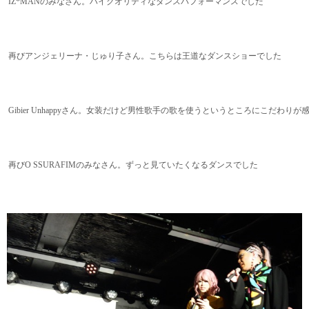
IZ*MANのみなさん。ハイクオリティなダンスパフォーマンスでした
再びアンジェリーナ・じゅり子さん。こちらは王道なダンスショーでした
Gibier Unhappyさん。女装だけど男性歌手の歌を使うというところにこだわり
再びO SSURAFIMのみなさん。ずっと見ていたくなるダンスでした