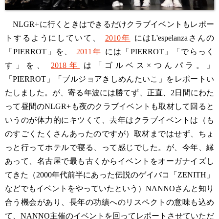
NLGR+に行くときはできるだけクラブイベントもレポー
トするようにしていて、
2010年
にはL'espelanzaさんの
「PIERROT」を、
2011年
には「PIERROT」「でらっく
す」を、
2018年
は「ゴルベス×つんパラ。」
「PIERROT」「ブルジョアきしめんたいこ」をレポートい
たしました。が、寄る年波には勝てず、正直、2日間にわた
って昼間のNLGR+も夜のクラブイベントも取材して回ると
いうのが体力的にキツくて、去年はクラブイベントは（も
のすごくたくさんあったのですが）取材まではせず、ちょ
っと行ってホテルで寝る、って感じでした。が、今年、縁
あって、名古屋で最も古くからイベントをオーガナイズし
てきた（2000年代前半にあった伝説のゲイバコ「ZENITH」
などでもイベントをやっていたという）NANNOさんと知り
合う機会があり、長年の功績へのリスペクトの意味も込め
て、NANNO主催のイベントを回ってレポートさせていただ