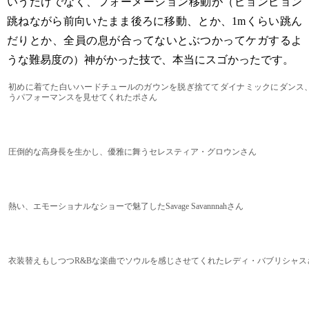
いうだけでなく、フォーメーション移動が（ピョンピョン
跳ねながら前向いたまま後ろに移動、とか、1mくらい跳ん
だりとか、全員の息が合ってないとぶつかってケガするよ
うな難易度の）神がかった技で、本当にスゴかったです。
初めに着てた白いハードチュールのガウンを脱ぎ捨ててダイナミックにダンス
うパフォーマンスを見せてくれたポさん
圧倒的な高身長を生かし、優雅に舞うセレスティア・グロウンさん
熱い、エモーショナルなショーで魅了したSavage Savannnahさん
衣装替えもしつつR&Bな楽曲でソウルを感じさせてくれたレディ・バブリシャス