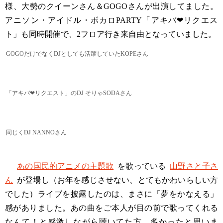
様、大勢のクイーンさん＆GOGOさんが出演してました。
アニソン・アイドル・ボカロPARTY「アキバ❤︎リクエス
ト」も同時開催で、2フロア行き来自由となっていました。
GOGOだけでなくDJとしても活躍していたKOPEさん
「アキバ❤︎リクエスト」のDJ そりゃSODAさん
同じくDJ NANNOさん
あの国民的アニメの主題歌
を歌っている
山野さと子さ
ん
が登場し（お年を感じさせない、とてもかわいらしい方
でした）ライブを披露したのは、まさに「夢をかなえる」
感がありました。あの曲をご本人が目の前で歌ってくれる
なんて！と感激しながら聴いてた方、多かったと思いま