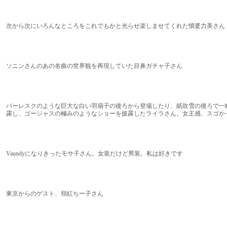
次から次にいろんなところをこれでもかと光らせ楽しませてくれた憤婆力美さん
ソニンさんのあの名曲の世界観を再現していた目鼻ガチャ子さん
バーレスクのような巨大な白い羽扇子の後ろから登場したり、紙吹雪の後ろで一
露し、ゴージャスの極みのようなショーを披露したライラさん。女王感、スゴか
Vaundyになりきったモサ子さん。女装だけど男装。私は好きです
東京からのゲスト、頬紅ちー子さん