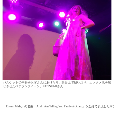
バスケットの中身をお客さんにあげたり、舞台上で脱いだり、エンタメ魂を感
じさせたベテランクイーン、KOTSUMIさん
『Dream Girls』の名曲「And I Am Telling You I’m Not Going」を全身