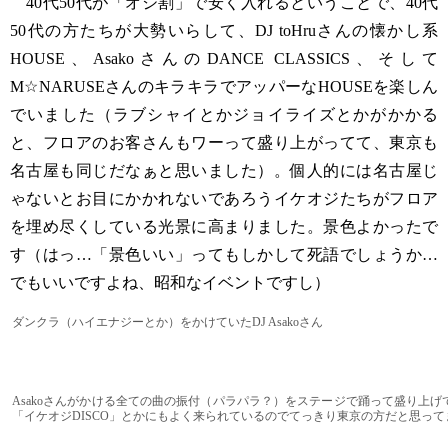
40代50代が「オジ割」で安く入れるということで、40代
50代の方たちが大勢いらして、DJ toHruさんの懐かし系
HOUSE、AsakoさんのDANCE CLASSICS、そして
M☆NARUSEさんのキラキラでアッパーなHOUSEを楽しん
でいました（ラブシャイとかジョイライズとかがかかる
と、フロアのお客さんもワーって盛り上がってて、東京も
名古屋も同じだなぁと思いました）。個人的には名古屋じ
ゃないとお目にかかれないであろうイケオジたちがフロア
を埋め尽くしている光景に高まりました。景色よかったで
す（はっ…「景色いい」ってもしかして死語でしょうか…
でもいいですよね、昭和なイベントですし）
ダンクラ（ハイエナジーとか）をかけていたDJ Asakoさん
Asakoさんがかける全ての曲の振付（パラパラ？）をステージで踊って盛り上
「イケオジDISCO」とかにもよく来られているのでてっきり東京の方だと思っ