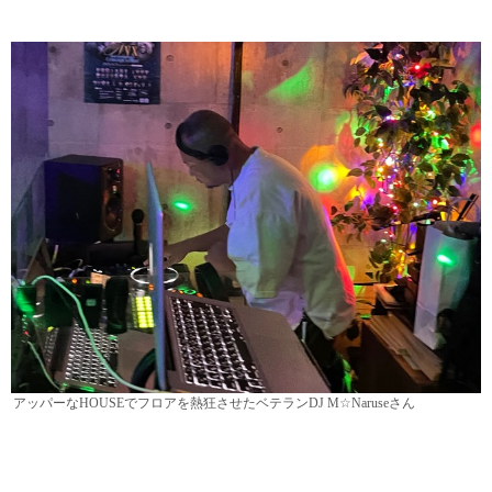
アッパーなHOUSEでフロアを熱狂させたベテランDJ M☆Naruseさん