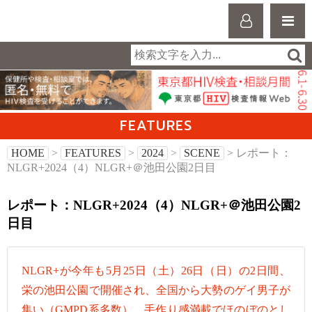
FEATURES
HOME
>
FEATURES
>
2024
>
SCENE
> レポート：
NLGR+2024（4）NLGR+＠池田公園2日目
レポート：NLGR+2024（4）NLGR+＠池田公園2
日目
NLGR+が今年も5月25日（土）26日（日）の2日間、
栄の池田公園で開催され、全国から大勢のゲイ男子が
集い（GMPD系多数）、手作り感満載でほのぼのとし