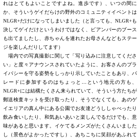
れはとてもよいことですよね。進歩です）、いつの間に
か、そういうゲイだらけの野外のコミュニティイベントは
NLGR+だけになってしまいました（と言っても、NLGR+も
決してゲイだけというわけではなく、ビアンバーのブース
も出てましたし、赤ちゃんを連れたお母さんなどもステー
ジを楽しんだりしてます）
場内での写真撮影に関して「写り込みに注意してくださ
い」と度々アナウンスされていたように、お客さんのプラ
イバシーを守る姿勢をしっかり示していたこともあり、パ
レードに参加するのはちょっと…という地元の方も、
NLGR+には結構たくさん来られていて、そういう方たちが
郵送検査キットを受け取ったり、そうでなくても、あのゲ
イエリアの真ん中にある公園でお友達どうししゃべったり
飲み食いしたり、和気あいあいと楽しんでるだけでも、意
味があると思います。イケてるメンズがたくさんいました
し（景色がよかったですし）、あちこちに笑顔があふれて