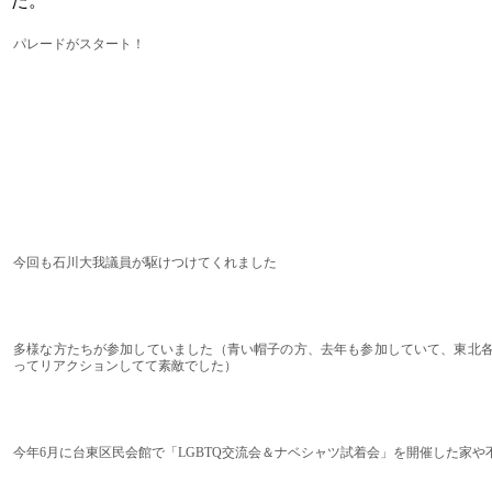
た。
パレードがスタート！
今回も石川大我議員が駆けつけてくれました
多様な方たちが参加していました（青い帽子の方、去年も参加していて、東北各県の方の
ってリアクションしてて素敵でした）
今年6月に台東区民会館で「LGBTQ交流会＆ナベシャツ試着会」を開催した家