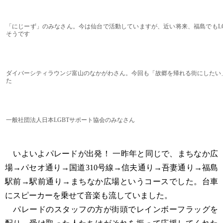
「にじーず」のみなさん。今は仙台で活動していますが、近い将来、福島でもLG
そうです
ダイバーシティラウンジ富山のなかがわさん。今回も「故郷を帰れる街にしたい
た
一般社団法人日本LGBTサポート協会のみなさん
いよいよパレードが出発！ 一昨年と同じで、まちなか広
場→パセオ通り→国道310号線→信夫通り→吾妻通り→福島
駅前→駅前通り→まちなか広場というコースでした。台車
にスピーカーを乗せて音楽も流していました。
パレードのスタッフの方が街頭でレインボーフラッグを