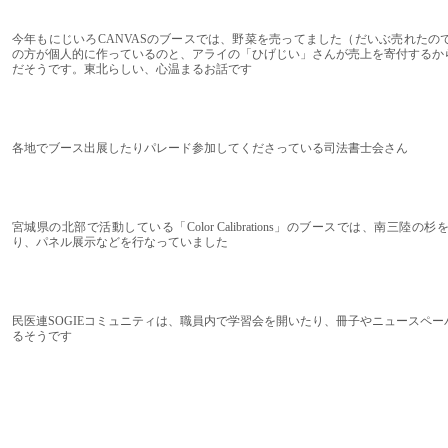
今年もにじいろCANVASのブースでは、野菜を売ってました（だいぶ売れたの
の方が個人的に作っているのと、アライの「ひげじい」さんが売上を寄付するか
だそうです。東北らしい、心温まるお話です
各地でブース出展したりパレード参加してくださっている司法書士会さん
宮城県の北部で活動している「Color Calibrations」のブースでは、南三
り、パネル展示などを行なっていました
民医連SOGIEコミュニティは、職員内で学習会を開いたり、冊子やニュースペ
るそうです