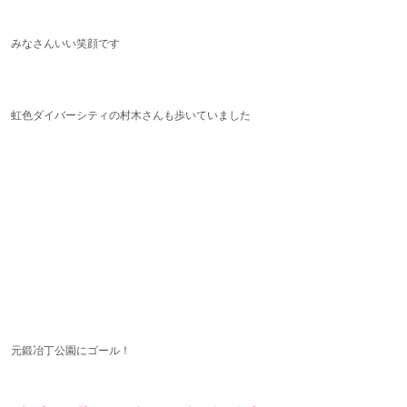
みなさんいい笑顔です
虹色ダイバーシティの村木さんも歩いていました
元鍛冶丁公園にゴール！