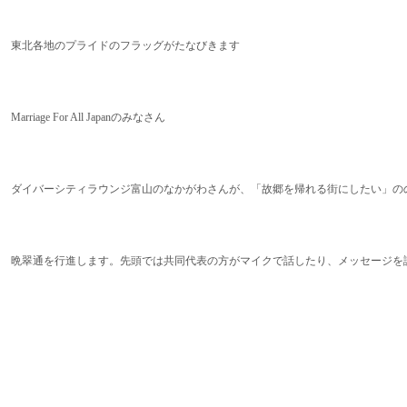
東北各地のプライドのフラッグがたなびきます
Marriage For All Japanのみなさん
ダイバーシティラウンジ富山のなかがわさんが、「故郷を帰れる街にしたい」の
晩翠通を行進します。先頭では共同代表の方がマイクで話したり、メッセージを