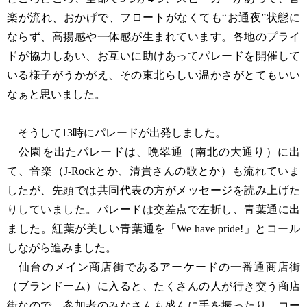
楽が流れ、おかげで、フロートがなくても“お通夜”状態に
ならず、高揚感や一体感が生まれています。各地のプライ
ドが協力しあい、お互いに助けあってパレードを開催して
いる様子がうかがえ、その東北らしい温かさがとてもいい
なぁと思いました。
そうして13時にパレードが出発しました。
公園を出たパレードは、晩翠通（南北の大通り）に出
て、音楽（J-Rockとか、清貴さんの歌とか）も流れていま
したが、先頭では共同代表の方がメッセージを読み上げた
りしていました。パレードは交差点で左折し、青葉通に出
ました。紅葉が美しい青葉通を「We have pride!」とコール
しながら進みました。
仙台のメイン商店街であるアーケードの一番通商店街
（ブランドーム）に入ると、たくさんの人が行き交う商店
街なので、参加者のみなさんも盛んに手を振ったり、コー