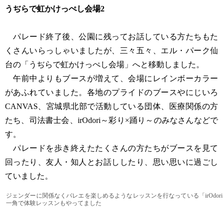
うぢらで虹かけっぺし会場2
パレード終了後、公園に残ってお話している方たちもた
くさんいらっしゃいましたが、三々五々、エル・パーク仙
台の「うぢらで虹かけっぺし会場」へと移動しました。
午前中よりもブースが増えて、会場にレインボーカラー
があふれていました。各地のプライドのブースやにじいろ
CANVAS、宮城県北部で活動している団体、医療関係の方
たち、司法書士会、irOdori～彩り×踊り～のみなさんなどで
す。
パレードを歩き終えたたくさんの方たちがブースを見て
回ったり、友人・知人とお話ししたり、思い思いに過ごし
ていました。
ジェンダーに関係なくバレエを楽しめるようなレッスンを行なっている「irOdor
一角で体験レッスンもやってました