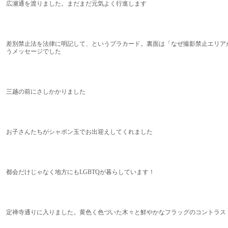
広瀬通を渡りました。まだまだ元気よく行進します
差別禁止法を法律に明記して、というプラカード。裏面は「なぜ撮影禁止エリア
うメッセージでした
三越の前にさしかかりました
お子さんたちがシャボン玉でお出迎えしてくれました
都会だけじゃなく地方にもLGBTQが暮らしています！
定禅寺通りに入りました。黄色く色づいた木々と鮮やかなフラッグのコントラス