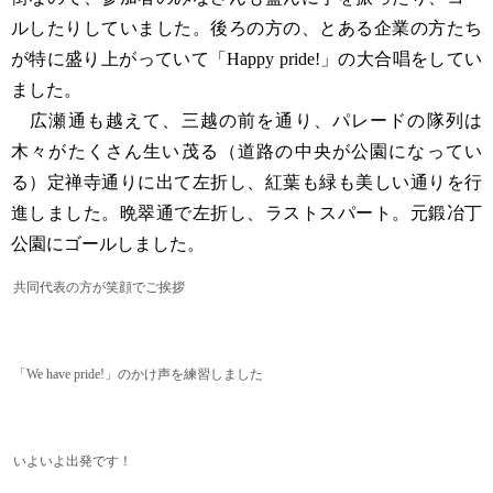
ルしたりしていました。後ろの方の、とある企業の方たち
が特に盛り上がっていて「Happy pride!」の大合唱をしてい
ました。
広瀬通も越えて、三越の前を通り、パレードの隊列は
木々がたくさん生い茂る（道路の中央が公園になってい
る）定禅寺通りに出て左折し、紅葉も緑も美しい通りを行
進しました。晩翠通で左折し、ラストスパート。元鍛冶丁
公園にゴールしました。
共同代表の方が笑顔でご挨拶
「We have pride!」のかけ声を練習しました
いよいよ出発です！