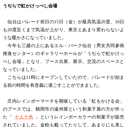
うぢらで虹かけっぺし会場
仙台はパレード前日の15日（金）が最高気温20度、16日
も20度近くまで気温が上がり、東京とあまり変わらないよ
うな暖かさになっていました。
今年も三越の上にあるエル・パーク仙台（男女共同参画
推進センター）のギャラリーホールが「うぢらで虹かけっ
ぺし会場」となり、ブース出展、展示、交流のスペースと
なっていました。
こちらは11時にオープンしていたので、パレードが始ま
る前の時間を有意義に過ごすことができました。
庄内レインボーマーチを開催している「虹をかける会」
のブースでは、鶴岡市の遠州屋という和菓子屋の方が作っ
た「
十人十色
」というレインボーカラーの和菓子が販売
されていました。金粉も載ってたりして、あまりにも美し