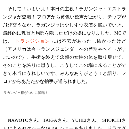
そして！いよいよ！本日の主役！ラガンジャ・エストラ
ンジャが登場！ フロアから黄色い歓声が上がり、チップが
飛び交うなか、ラガンジャは少しずつ衣装を脱いでいき、
最終的に乳首と局部を隠しただけの姿になりました。MCで
は、
トランジション
には不安があったし怖かったけど
（アメリカは今トランスジェンダーへの差別やヘイトがす
ごいので）、手術を終えて念願の女性の体を取り戻せて、
そのことを誇りに思うし、こうしてこの場に来ることがで
きて本当にうれしいです、みんなありがとう！と語り、フ
ロアからあたたかな拍手が送られました。
ラガンジャ様がついに降臨！
NAWOTOさん、TAIGAさん、YUHEIさん、 SHOICHIさ
んによるセクシーなGOGOショーもありました。ドラァグ