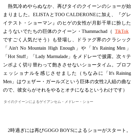
熱気冷めやらぬなか、再びタイのクイーンのショーが始
まりました。ELISTAとTOO CALDERONEに加え、『グレ
イテスト・ショーマン』のヒゲの女性が月影千草に扮した
ようないでたちの巨体のクイーン・Thammachad（
TikTok
ですごく人気だそう）も登場し、ドラァグ界のクラシック
「Ain't No Mountain High Enough」や「It's Raining Men」
「Hot Stuff」「Lady Marmalade」をメドレーで披露。次々テ
ンポよく切り替わって飽きさせないショータイム。プロフ
ェッショナルを感じさせました（ちなみに「It's Raining
Men」はウェザー・ガールズという巨体の女性2人組の曲な
ので、彼女らがそれをやるとオチになるというわけです）
タイのクイーンによるゲイアンセム・メドレー・ショー
2時過ぎには再びGOGO BOYSによるショーがスタート。