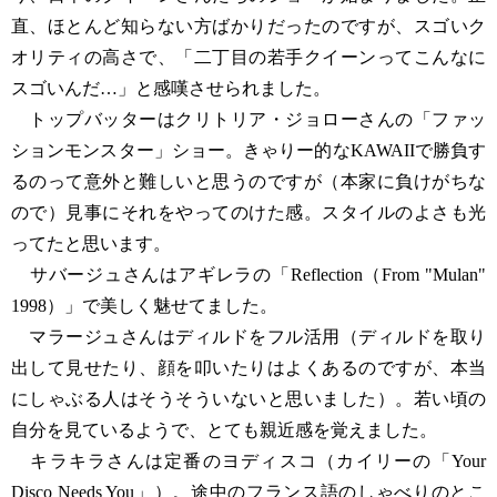
直、ほとんど知らない方ばかりだったのですが、スゴいク
オリティの高さで、「二丁目の若手クイーンってこんなに
スゴいんだ…」と感嘆させられました。
トップバッターはクリトリア・ジョローさんの「ファッ
ションモンスター」ショー。きゃりー的なKAWAIIで勝負す
るのって意外と難しいと思うのですが（本家に負けがちな
ので）見事にそれをやってのけた感。スタイルのよさも光
ってたと思います。
サバージュさんはアギレラの「Reflection（From "Mulan"
1998）」で美しく魅せてました。
マラージュさんはディルドをフル活用（ディルドを取り
出して見せたり、顔を叩いたりはよくあるのですが、本当
にしゃぶる人はそうそういないと思いました）。若い頃の
自分を見ているようで、とても親近感を覚えました。
キラキラさんは定番のヨディスコ（カイリーの「Your
Disco Needs You」）。途中のフランス語のしゃべりのとこ