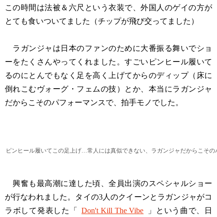
この時間は法被＆六尺という衣装で、外国人のゲイの方が
とても食いついてました（チップが飛び交ってました）
ラガンジャは日本のファンのために大番振る舞いでショ
ーをたくさんやってくれました。すごいピンヒール履いて
るのにとんでもなく足を高く上げてからのディップ（床に
倒れこむヴォーグ・フェムの技）とか、本当にラガンジャ
だからこそのパフォーマンスで、拍手モノでした。
ピンヒール履いてこの足上げ…常人には真似できない、ラガンジャだからこその
興奮も最高潮に達した頃、全員出演のスペシャルショー
が行なわれました。タイの3人のクイーンとラガンジャがコ
ラボして発表した「
Don't Kill The Vibe
」という曲で、日