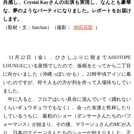
共感し、Crystal Kayさんの出演も実現し、なんとも豪華
な、夢のようなパーティになりました。レポートをお届け
します。
（取材・文：Junchan）（撮影：
池田花梨
）
11月22日（金）、ひさしぶりに朝までAiSOTOPE
LOUNGEにいる覚悟でしたので、仮眠をとってから二丁目
に向かいました（沖縄っぽいかも）。22時半頃アイソに着
いたのですが、何十人もの方が列を作って入場待ちしてい
ました。
中に入ると、フロアはいい具合に混んでいて（踊れない
くらいギュウギュウでもなく）、会った友達と乾杯したり
しているうちに、最初のショー（ダンサーさんたちのパフ
ォーマンス）が始まり、その後、マラージュさんのMCが入
り、日本のクイーンさんたちのショーが始まりました。正