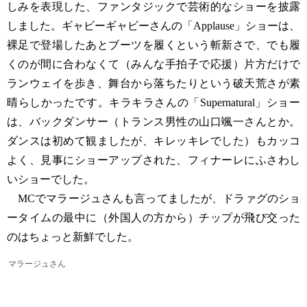
しみを表現した、ファンタジックで芸術的なショーを披露
しました。ギャビーギャビーさんの「Applause」ショーは、
裸足で登場したあとブーツを履くという斬新さで、でも履
くのが間に合わなくて（みんな手拍子で応援）片方だけで
ランウェイを歩き、舞台から落ちたりという破天荒さが素
晴らしかったです。キラキラさんの「Supernatural」ショー
は、バックダンサー（トランス男性の山口颯一さんとか。
ダンスは初めて観ましたが、キレッキレでした）もカッコ
よく、見事にショーアップされた、フィナーレにふさわし
いショーでした。
MCでマラージュさんも言ってましたが、ドラァグのショ
ータイムの最中に（外国人の方から）チップが飛び交った
のはちょっと新鮮でした。
マラージュさん