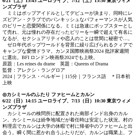
6/21（土）15:45 ユーロライブ、7/12（土）15:30 東京ウィメ
ンズプラザ
ミミはポップアイドルとしてデビューが決まり、同時にレ
ズビアン・クラブでのパンキッシュなパフォーマンスが人気
のビリーと恋愛関係になる。ミミは急速にポップスターとし
て売れ、元は憧れの存在だったビリーを一瞬で超えて有名に
なるが、セクシュアリティや恋人のことは世間に秘密で…。
ゼロ年代ポップワールドを背景に繰り広げられるクィアで
キャンプな愛憎ドラマ。カンヌ国際映画祭2024 批評家週間
に選出。BFI ロンドン映画祭2024でも上映。
原題：Les reines du drame 英題：Queens of Drama
監督：アレクシ・ラングロア
2024｜フランス・ベルギー｜115分｜フランス語 ＊日本初
上映
◎カシミールのふたり ファヒームとカルン
6/22（日）14:15 ユーロライブ、7/13（日）10:30 東京ウィメ
ンズプラザ
カシミールの検問所に配置された南部インド出身のカル
ン。カシミールは紛争地域だが着任時は安定した状況。村の
料理店でカルンは大学の休暇で村に帰省中のファヒームと出
会う。瞬く間に惹かれ合うふたりだが、カルンは職業上、フ