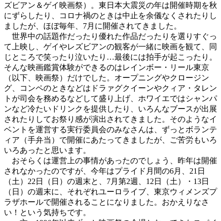
ズビアン＆ゲイ映画祭）。東日本大震災の年は開催時期を秋
にずらしたり、コロナ禍のときは中止を余儀なくされたりし
ましたが、ほぼ毎年、7月に開催されてきました。
世界中の話題作だったり優れた作品だったりを選りすぐっ
て上映し、ゲイやレズビアンの観客が一緒に映画を観て、同
じところで笑ったり泣いたり…最後には拍手が起こったり。
そんな映画鑑賞体験ができるのはレインボー・リール東京
（以下、映画祭）だけでした。オープニングやクロージン
グ、コンペのときなどはドラァグクイーンやクィア・タレン
トが司会を務めるなどして盛り上げ、ホワイエではシャンパ
ンなど冷たいドリンクを提供したり、いろんなブースが出展
されたりしてお祭り感が演出されてきました。そのようなイ
ベントを運営する実行委員会のみなさんは、ずっとボランテ
ィア（手弁当）で開催にあたってきましたが、ご苦労もいろ
いろあったと思います。
おそらくは運営上の事情があったのでしょう、昨年は開催
されなかったのですが、今年はプライド月間の6月、21日
（土）22日（日）の週末と、7月第2週、12日（土）・13日
（日）の週末に、それぞれユーロライブ、東京ウィメンズプ
ラザホールで開催されることになりました。おかえりなさ
い！という気持ちです。