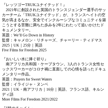
『レッツゴーTRUKユナイテッド！』
2021年に創設された英国のトランスジェンダー選手のサッ
カーチーム「TRUKユナイテッド」が、トランスヘイトの空
気が高まるなか、安全でインクルーシブなコミュニティを築
こうとする苦難に満ちた歩みを2年にわたって追いかけたド
キュメンタリー。
英題：We’ll Go Down in History
監督：キャメロン・リチャーズ、チャーリー・ティドマス
2025｜UK｜25分｜英語
Five Films for Freedom 2025
『おいしい水に捧ぐ祈り』
南アフリカ共和国・ケープタウン。3人のトランス女性セ
ックスワーカーがコロナ禍に直面しての心情を語ったドキュ
メンタリー作品。
英題：Prayers for Sweet Waters
監督：イライジャ・ヌンベ
2021｜UK・南アフリカ｜16分｜英語、フランス語、キルン
ディ語
More Films For Freedom 2021/2022