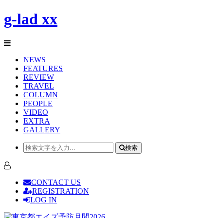
g-lad xx
NEWS
FEATURES
REVIEW
TRAVEL
COLUMN
PEOPLE
VIDEO
EXTRA
GALLERY
検索
CONTACT US
REGISTRATION
LOG IN